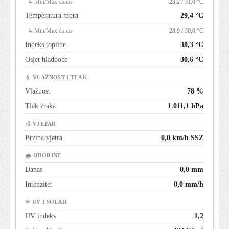
↳ Min/Max danas
23,2 / 31,0 °C
Temperatura mora
29,4 °C
↳ Min/Max danas
28,9 / 30,0 °C
Indeks topline
38,3 °C
Osjet hladnoće
30,6 °C
💧 VLAŽNOST I TLAK
Vlažnost
78 %
Tlak zraka
1.011,1 hPa
💨 VJETAR
Brzina vjetra
0,0 km/h SSZ
🌧 OBORINE
Danas
0,0 mm
Intenzitet
0,0 mm/h
☀ UV I SOLAR
UV indeks
1,2