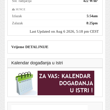
Sol. radijacija
422 W/m²
🌅 SUNCE
Izlazak
5:54am
Zalazak
8:25pm
Last Updated on Aug 6 2026, 5:18 pm CEST
Vrijeme DETALJNIJE
Kalendar događanja u Istri
T-portal.hr