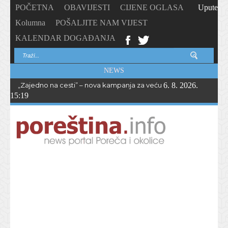
POČETNA
OBAVIJESTI
CIJENE OGLASA
Upute
Kolumna
POŠALJITE NAM VIJEST
KALENDAR DOGAĐANJA
NEWS
„Zajedno na cesti” – nova kampanja za veću sigurnost biciklista i 
6. 8. 2026.
15:19