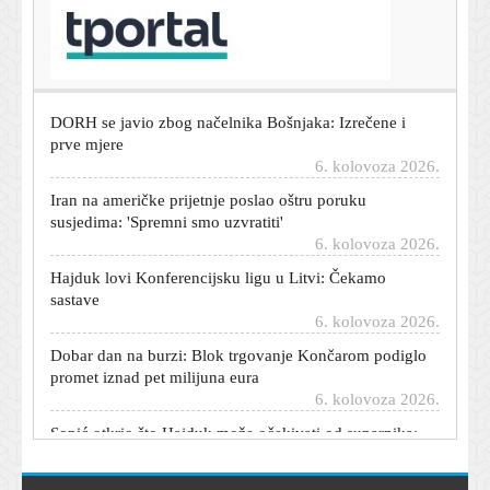
Jagušić briljirao u Europi i oduševio Grke: Evo što pišu
nakon nove sjajne utakmice
6. kolovoza 2026.
DORH se javio zbog načelnika Bošnjaka: Izrečene i
prve mjere
6. kolovoza 2026.
Iran na američke prijetnje poslao oštru poruku
susjedima: 'Spremni smo uzvratiti'
6. kolovoza 2026.
Hajduk lovi Konferencijsku ligu u Litvi: Čekamo
sastave
6. kolovoza 2026.
Dobar dan na burzi: Blok trgovanje Končarom podiglo
promet iznad pet milijuna eura
6. kolovoza 2026.
Sopić otkrio što Hajduk može očekivati od suparnika:
'Ekipa je dobro posložena...'
6. kolovoza 2026.