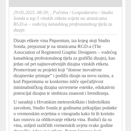
29.05.2025. 08:39; ;
Početna
/
Gospodarstvo
/
Studio
Sonda u top 5 vinskih etiketa svijeta na stranicama
RGD-a – vodećeg kanadskog profesionalnog tijela za
dizajn
Dizajn etikete vina Piquentum, iza kojeg stoji Studio
Sonda, prepoznat je na stranicama RGD-a (The
Association of Registered Graphic Designers – vodećeg
kanadskog profesionalnog tijela za grafički dizajn), kao
jedan od pet najinovativnijih dizajna vinskih etiketa.
Promovirani su projekti koji “donose inovativne
dizajnerske pristupe” i podižu dizajn na novu razinu, a
kod Piquentuma se konkretno ističe upečatljivost
minimalističkog dizajna suvremene estetike, edukativni
potencijal dizajna te simbioza znanosti i brendiranja.
U suradnji s Hrvatskim meteorološkim i hidrološkim
zavodom, Studio Sonda je godinama prikupljao podatke
o vremenskim uvjetima u vinogradu kako bi ih koristio
kao osnovu za oblikovanje etiketa vina. Budući da su
vina, uslijed različitih vremenskih uvjeta svake godine