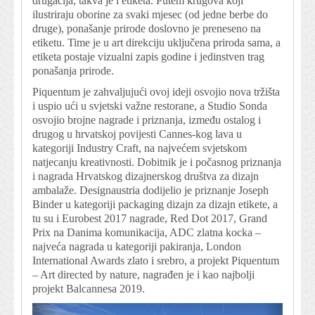
drugačija, takva je i etiketa. Putem krugova koji
ilustriraju oborine za svaki mjesec (od jedne berbe do
druge), ponašanje prirode doslovno je preneseno na
etiketu. Time je u art direkciju uključena priroda sama, a
etiketa postaje vizualni zapis godine i jedinstven trag
ponašanja prirode.
Piquentum je zahvaljujući ovoj ideji osvojio nova tržišta
i uspio ući u svjetski važne restorane, a Studio Sonda
osvojio brojne nagrade i priznanja, između ostalog i
drugog u hrvatskoj povijesti Cannes-kog lava u
kategoriji Industry Craft, na najvećem svjetskom
natjecanju kreativnosti. Dobitnik je i počasnog priznanja
i nagrada Hrvatskog dizajnerskog društva za dizajn
ambalaže. Designaustria dodijelio je priznanje Joseph
Binder u kategoriji packaging dizajn za dizajn etikete, a
tu su i Eurobest 2017 nagrade, Red Dot 2017, Grand
Prix na Danima komunikacija, ADC zlatna kocka –
najveća nagrada u kategoriji pakiranja, London
International Awards zlato i srebro, a projekt Piquentum
– Art directed by nature, nagrađen je i kao najbolji
projekt Balcannesa 2019.