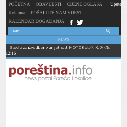
POČETNA
OBAVIJESTI
CIJENE OGLASA
Upute
Kolumna
POŠALJITE NAM VIJEST
KALENDAR DOGAĐANJA
NEWS
Studio za izvedbene umjetnosti MOT 08 otvorio upise u novu p
7. 8. 2026.
12:16