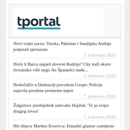
T-portal.hr
Njemačka aktivirala hitne mjere: Umjesto rijeka,
prebacite teret na ceste
7. kolovoza 2026.
Novi vojni savez: Turska, Pakistan i Saudijska Arabija
potpisali sporazum
7. kolovoza 2026.
Hoće li Barca uspjeti dovesti Rodrija? City traži skoro
dvostruko više nego što Španjolci nude...
7. kolovoza 2026.
Hodočašće u Dalmaciji povodom Gospe: Policija
najavila posebne prometne mjere
7. kolovoza 2026.
Žalgirisov predsjednik nahvalio Hajduk: 'To je zvijer
drugog nivoa'
7. kolovoza 2026.
Hit objava Martina Kosovca: Estradni glamur zamijenio
radnim i osvojio pratitelje