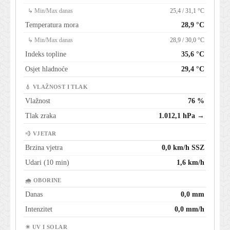
↳ Min/Max danas
25,4 / 31,1 °C
Temperatura mora
28,9 °C
↳ Min/Max danas
28,9 / 30,0 °C
Indeks topline
35,6 °C
Osjet hladnoće
29,4 °C
💧 VLAŽNOST I TLAK
Vlažnost
76 %
Tlak zraka
1.012,1 hPa →
💨 VJETAR
Brzina vjetra
0,0 km/h SSZ
Udari (10 min)
1,6 km/h
🌧 OBORINE
Danas
0,0 mm
Intenzitet
0,0 mm/h
☀ UV I SOLAR