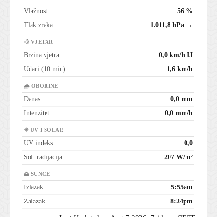
Vlažnost
56 %
Tlak zraka
1.011,8 hPa →
💨 VJETAR
Brzina vjetra
0,0 km/h IJ
Udari (10 min)
1,6 km/h
🌧 OBORINE
Danas
0,0 mm
Intenzitet
0,0 mm/h
☀ UV I SOLAR
UV indeks
0,0
Sol. radijacija
207 W/m²
🌅 SUNCE
Izlazak
5:55am
Zalazak
8:24pm