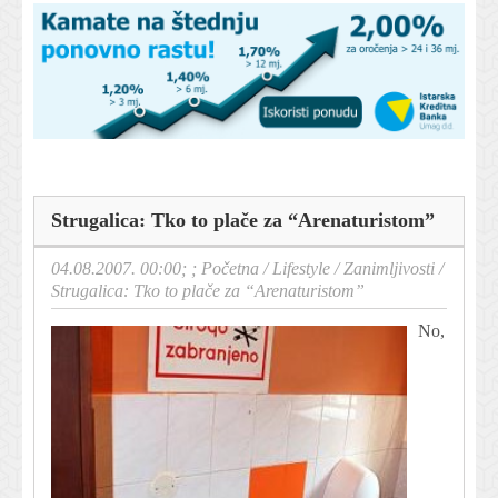
Strugalica: Tko to plače za “Arenaturistom”
04.08.2007. 00:00; ;
Početna
/
Lifestyle
/
Zanimljivosti
/
Strugalica: Tko to plače za “Arenaturistom”
No,