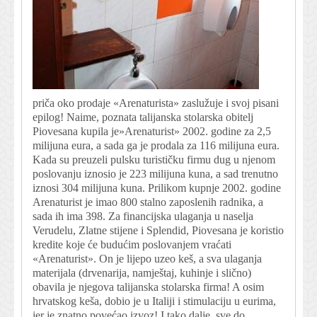
priča oko prodaje «Arenaturista» zaslužuje i svoj pisani
epilog! Naime, poznata talijanska stolarska obitelj
Piovesana kupila je»Arenaturist» 2002. godine za 2,5
milijuna eura, a sada ga je prodala za 116 milijuna eura.
Kada su preuzeli pulsku turističku firmu dug u njenom
poslovanju iznosio je 223 milijuna kuna, a sad trenutno
iznosi 304 milijuna kuna. Prilikom kupnje 2002. godine
Arenaturist je imao 800 stalno zaposlenih radnika, a
sada ih ima 398. Za financijska ulaganja u naselja
Verudelu, Zlatne stijene i Splendid, Piovesana je koristio
kredite koje će budućim poslovanjem vraćati
«Arenaturist». On je lijepo uzeo keš, a sva ulaganja
materijala (drvenarija, namještaj, kuhinje i slično)
obavila je njegova talijanska stolarska firma! A osim
hrvatskog keša, dobio je u Italiji i stimulaciju u eurima,
jer je znatno povećao izvoz! I tako dalje, sve do