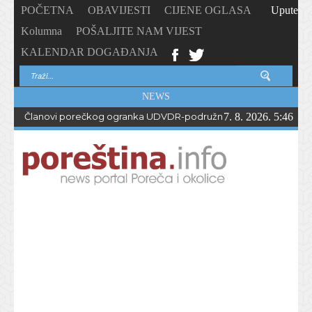
POČETNA
OBAVIJESTI
CIJENE OGLASA
Upute
Kolumna
POŠALJITE NAM VIJEST
KALENDAR DOGAĐANJA
NEWS
Članovi porečkog ogranka UDVDR-podružnice Istarske županije
7. 8. 2026. 5:46