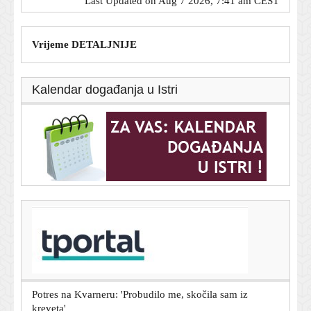
Last Updated on Aug 7 2026, 7:41 am CEST
Vrijeme DETALJNIJE
Kalendar događanja u Istri
T-portal.hr
Bivši meksički guverner uhićen zbog umiješanosti u
nestanak 43 studenata
7. kolovoza 2026.
Potres na Kvarneru: 'Probudilo me, skočila sam iz
kreveta'
7. kolovoza 2026.