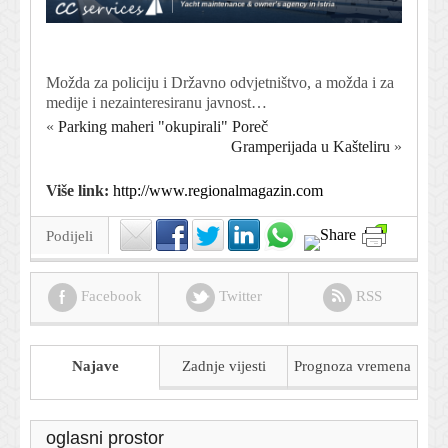
Možda za policiju i Državno odvjetništvo, a možda i za
medije i nezainteresiranu javnost…
«
Parking maheri "okupirali" Poreč
Gramperijada u Kašteliru
»
Više link:
http://www.regionalmagazin.com
Podijeli
Facebook
Twitter
RSS
Najave
Zadnje vijesti
Prognoza
vremena
oglasni prostor