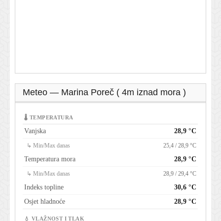
Meteo — Marina Poreč ( 4m iznad mora )
🌡 TEMPERATURA
Vanjska
28,9 °C
↳ Min/Max danas
25,4 / 28,9 °C
Temperatura mora
28,9 °C
↳ Min/Max danas
28,9 / 29,4 °C
Indeks topline
30,6 °C
Osjet hladnoće
28,9 °C
💧 VLAŽNOST I TLAK