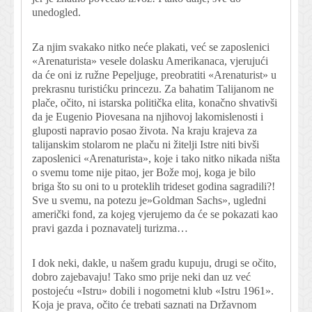
unedogled.
Za njim svakako nitko neće plakati, već se zaposlenici
«Arenaturista» vesele dolasku Amerikanaca, vjerujući
da će oni iz ružne Pepeljuge, preobratiti «Arenaturist» u
prekrasnu turistićku princezu. Za bahatim Talijanom ne
plače, očito, ni istarska politička elita, konačno shvativši
da je Eugenio Piovesana na njihovoj lakomislenosti i
gluposti napravio posao života. Na kraju krajeva za
talijanskim stolarom ne plaču ni žitelji Istre niti bivši
zaposlenici «Arenaturista», koje i tako nitko nikada ništa
o svemu tome nije pitao, jer Bože moj, koga je bilo
briga što su oni to u proteklih trideset godina sagradili?!
Sve u svemu, na potezu je»Goldman Sachs», ugledni
američki fond, za kojeg vjerujemo da će se pokazati kao
pravi gazda i poznavatelj turizma…
I dok neki, dakle, u našem gradu kupuju, drugi se očito,
dobro zajebavaju! Tako smo prije neki dan uz već
postojeću «Istru» dobili i nogometni klub «Istru 1961».
Koja je prava, očito će trebati saznati na Državnom