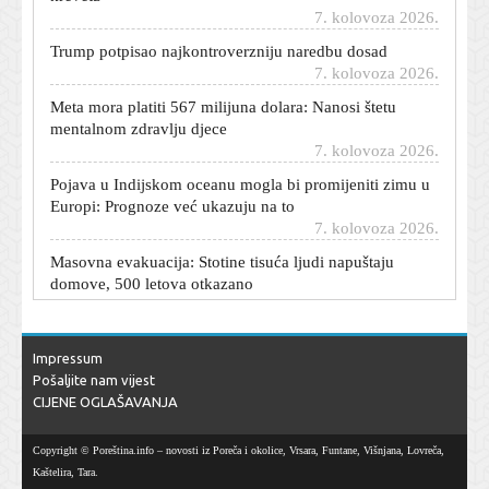
Trump potpisao najkontroverzniju naredbu dosad
7. kolovoza 2026.
Meta mora platiti 567 milijuna dolara: Nanosi štetu
mentalnom zdravlju djece
7. kolovoza 2026.
Pojava u Indijskom oceanu mogla bi promijeniti zimu u
Europi: Prognoze već ukazuju na to
7. kolovoza 2026.
Masovna evakuacija: Stotine tisuća ljudi napuštaju
domove, 500 letova otkazano
7. kolovoza 2026.
Maroko će vratiti djecu bez pratnje: Sprema se dogovor
sa Španjolskom
Impressum
7. kolovoza 2026.
Pošaljite nam vijest
U Glini otvoren Trg hrvatske himne
CIJENE OGLAŠAVANJA
7. kolovoza 2026.
Novi sukob u SAD-u: Rand Paul prijavljuje Anthonyja
Copyright © Poreština.info – novosti iz Poreča i okolice, Vrsara, Funtane, Višnjana, Lovreča,
Faucija zbog nepoštovanja Kongresa
Kaštelira, Tara.