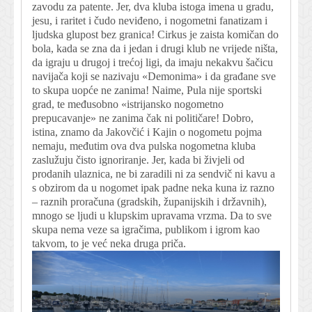
zavodu za patente. Jer, dva kluba istoga imena u gradu,
jesu, i raritet i čudo neviđeno, i nogometni fanatizam i
ljudska glupost bez granica! Cirkus je zaista komičan do
bola, kada se zna da i jedan i drugi klub ne vrijede ništa,
da igraju u drugoj i trećoj ligi, da imaju nekakvu šačicu
navijača koji se nazivaju «Demonima» i da građane sve
to skupa uopće ne zanima! Naime, Pula nije sportski
grad, te međusobno «istrijansko nogometno
prepucavanje» ne zanima čak ni političare! Dobro,
istina, znamo da Jakovčić i Kajin o nogometu pojma
nemaju, međutim ova dva pulska nogometna kluba
zaslužuju čisto ignoriranje. Jer, kada bi živjeli od
prodanih ulaznica, ne bi zaradili ni za sendvič ni kavu a
s obzirom da u nogomet ipak padne neka kuna iz razno
– raznih proračuna (gradskih, županijskih i državnih),
mnogo se ljudi u klupskim upravama vrzma. Da to sve
skupa nema veze sa igračima, publikom i igrom kao
takvom, to je već neka druga priča.