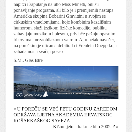
napitci i šaputanja na uho Miss Minetti, bili su
ponavljanje programa, ali bilo je i premijernih nastupa.
Američka skupina Bobarini Gravittini u svojim se
cirkuskim vratolomijama, koje kombinira kazališnim
humorom, služi jezikom fizičke komedije, publiku
zabavljaju muzikom i plesom, privlače pažnju opasnim
trikovima i nezaobilaznom vatrom. A, u petak navečer,
na porečkim je ulicama debitirala i Freulein Doepp koja
zabada nos u svačiji posao
S.M., Glas Istre
«
U POREČU SE VEĆ PETU GODINU ZAREDOM
ODRŽAVA LJETNA AKADEMIJA HRVATSKOG
KOŠARKAŠKOG SAVEZA
Kišno ljeto – kako je bilo 2005. ?
»