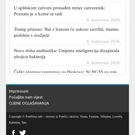
U splitskom zatvoru pronađen mrtav zatvorenik:
Poznato je o kome se radi
6. kolovoza 2026.
Trump priznao: 'Rat s Iranom će uskoro završiti, imamo
problem s oružjem'
6. kolovoza 2026.
Novo doba antibiotika: Umjetna inteligencija dizajnirala
ubojicu bakterija
6. kolovoza 2026.
Češki planinar preminuo na Biokovu: Ni HGSS ga nije
mogao spasiti
6. kolovoza 2026.
Ključni minerali ruše rekorde: Cijena samo jednog
Impressum
porasla je za 622 posto
Pošaljite nam vijest
6. kolovoza 2026.
CIJENE OGLAŠAVANJA
Zendaya i Tom Holland konačno proslavili svoje
Copyright © Poreština.info – novosti iz Poreča i okolice, Vrsara, Funtane, Višnjana, Lovreča,
vjenčanje: Okupili najbliže na privatnom slavlju u
Kaštelira, Tara.
Engleskoj
6. kolovoza 2026.