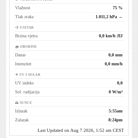
Vlažnost
75 %
Tlak zraka
1.011,2 hPa →
💨 VJETAR
Brzina vjetra
0,0 km/h JIJ
🌧 OBORINE
Danas
0,0 mm
Intenzitet
0,0 mm/h
☀ UV I SOLAR
UV indeks
0,0
Sol. radijacija
0 W/m²
🌅 SUNCE
Izlazak
5:55am
Zalazak
8:24pm
Last Updated on Aug 7 2026, 1:52 am CEST