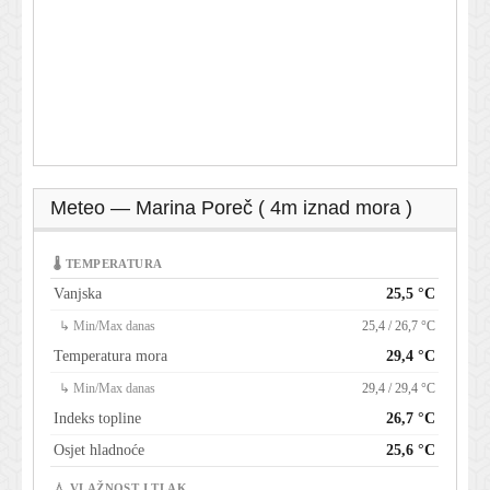
Meteo — Marina Poreč ( 4m iznad mora )
🌡 TEMPERATURA
Vanjska
25,5 °C
↳ Min/Max danas
25,4 / 26,7 °C
Temperatura mora
29,4 °C
↳ Min/Max danas
29,4 / 29,4 °C
Indeks topline
26,7 °C
Osjet hladnoće
25,6 °C
💧 VLAŽNOST I TLAK