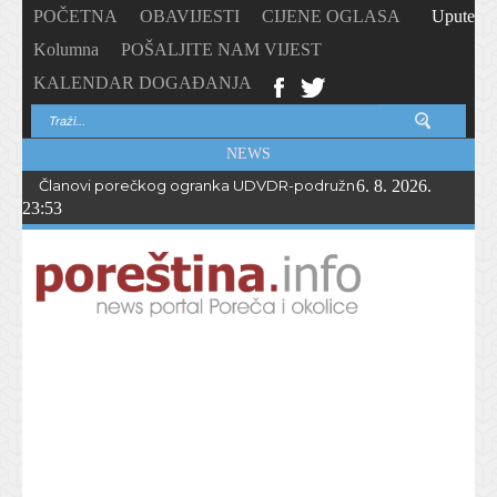
POČETNA
OBAVIJESTI
CIJENE OGLASA
Upute
Kolumna
POŠALJITE NAM VIJEST
KALENDAR DOGAĐANJA
NEWS
Članovi porečkog ogranka UDVDR-podružnice Istarske županije
6. 8. 2026.
23:53