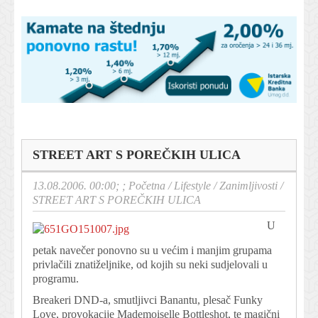
STREET ART S POREČKIH ULICA
13.08.2006. 00:00; ;
Početna
/
Lifestyle
/
Zanimljivosti
/
STREET ART S POREČKIH ULICA
U
petak navečer ponovno su u većim i manjim grupama
privlačili znatiželjnike, od kojih su neki sudjelovali u
programu.
Breakeri DND-a, smutljivci Banantu, plesač Funky
Love, provokacije Mademoiselle Bottleshot, te magični