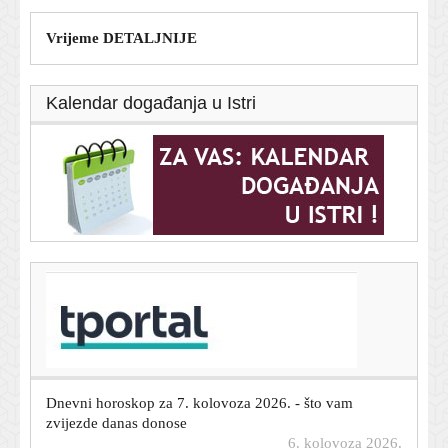
Vrijeme DETALJNIJE
Kalendar događanja u Istri
T-portal.hr
U Italiji upozorenja zbog vrućine, Mađarska i
Rumunjska gase javnu rasvjetu
6. kolovoza 2026.
Dnevni horoskop za 7. kolovoza 2026. - što vam
zvijezde danas donose
6. kolovoza 2026.