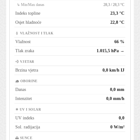
↳ Min/Max danas
28,3 / 28,3 °C
Indeks topline
23,3 °C
Osjet hladnoće
22,8 °C
💧 VLAŽNOST I TLAK
Vlažnost
66 %
Tlak zraka
1.015,5 hPa →
💨 VJETAR
Brzina vjetra
0,0 km/h IJ
🌧 OBORINE
Danas
0,0 mm
Intenzitet
0,0 mm/h
☀ UV I SOLAR
UV indeks
0,0
Sol. radijacija
0 W/m²
🌅 SUNCE