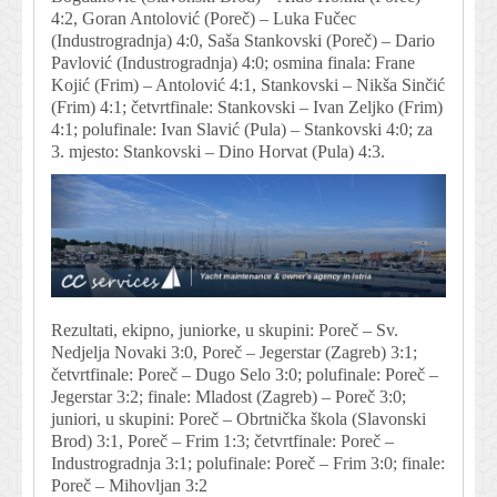
4:2, Goran Antolović (Poreč) – Luka Fučec
(Industrogradnja) 4:0, Saša Stankovski (Poreč) – Dario
Pavlović (Industrogradnja) 4:0; osmina finala: Frane
Kojić (Frim) – Antolović 4:1, Stankovski – Nikša Sinčić
(Frim) 4:1; četvrtfinale: Stankovski – Ivan Zeljko (Frim)
4:1; polufinale: Ivan Slavić (Pula) – Stankovski 4:0; za
3. mjesto: Stankovski – Dino Horvat (Pula) 4:3.
Rezultati, ekipno, juniorke, u skupini: Poreč – Sv.
Nedjelja Novaki 3:0, Poreč – Jegerstar (Zagreb) 3:1;
četvrtfinale: Poreč – Dugo Selo 3:0; polufinale: Poreč –
Jegerstar 3:2; finale: Mladost (Zagreb) – Poreč 3:0;
juniori, u skupini: Poreč – Obrtnička škola (Slavonski
Brod) 3:1, Poreč – Frim 1:3; četvrtfinale: Poreč –
Industrogradnja 3:1; polufinale: Poreč – Frim 3:0; finale:
Poreč – Mihovljan 3:2