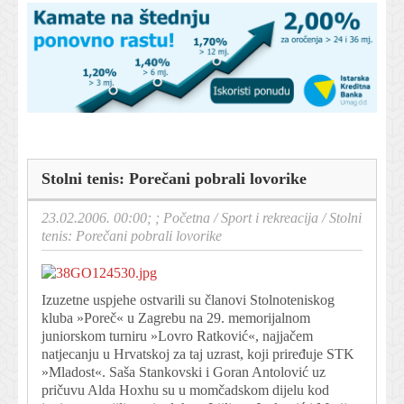
Stolni tenis: Porečani pobrali lovorike
23.02.2006. 00:00; ;
Početna
/
Sport i rekreacija
/
Stolni
tenis: Porečani pobrali lovorike
Izuzetne uspjehe ostvarili su članovi Stolnoteniskog
kluba »Poreč« u Zagrebu na 29. memorijalnom
juniorskom turniru »Lovro Ratković«, najjačem
natjecanju u Hrvatskoj za taj uzrast, koji priređuje STK
»Mladost«. Saša Stankovski i Goran Antolović uz
pričuvu Alda Hoxhu su u momčadskom dijelu kod