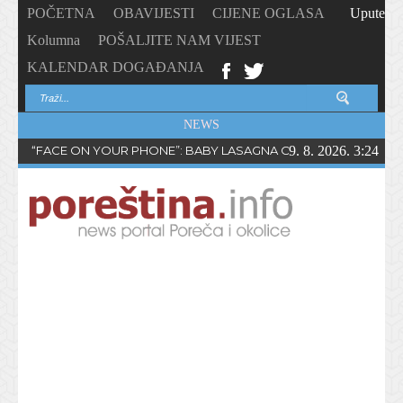
POČETNA
OBAVIJESTI
CIJENE OGLASA
Upute
Kolumna
POŠALJITE NAM VIJEST
KALENDAR DOGAĐANJA
NEWS
“FACE ON YOUR PHONE”: BABY LASAGNA OBJAVIO NOVI SING
9. 8. 2026. 3:24