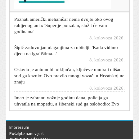
8. kolovoza 2026.
Poznati američki mehaničar nema dvojbi oko ovog
rabljenog auta: 'Super je pouzdan, služit će vam
godinama'
8. kolovoza 2026.
Šipić zadovoljan ulaganjima za obitelji: 'Kada vidimo
djecu na igralištima...'
8. kolovoza 2026.
Ostavio je automobil otključan, ključeve unutra i otišao -
sud ga kaznio: Ovo pravilo mnogi vozači u Hrvatskoj ne
znaju
8. kolovoza 2026.
Imao je zabranu vožnje godinu dana, policija ga
uhvatila na mopedu, a šibenski sud ga oslobodio: Evo
zašto
8. kolovoza 2026.
Dnevni horoskop za 9. kolovoza 2026. - što vam
zvijezde danas donose
Impressum
8. kolovoza 2026.
Pošaljite nam vijest