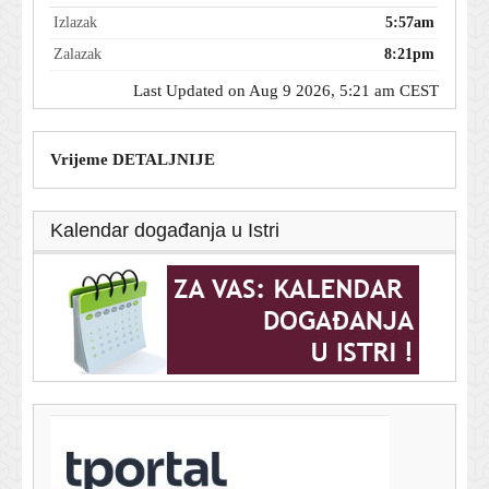
Izlazak
5:57am
Zalazak
8:21pm
Last Updated on Aug 9 2026, 5:21 am CEST
Vrijeme DETALJNIJE
Kalendar događanja u Istri
T-portal.hr
Poznati mehaničar oduševljen ovim rabljenim autom:
'Može trajati gotovo beskonačno'