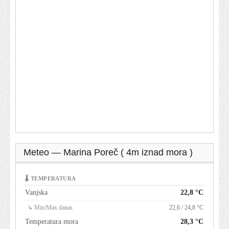
Meteo — Marina Poreč ( 4m iznad mora )
🌡 TEMPERATURA
Vanjska
22,8 °C
↳ Min/Max danas
22,6 / 24,8 °C
Temperatura mora
28,3 °C