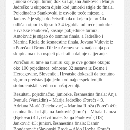
juniora osvojili turnir, dok su Ljiljana Janković i Marija
Jadreško u ekipnom dijelu kod juniorki stigle do finala.
Pojedinačno Stankovski je osvojio treće mjesto, a
Janković je stigla do četvrtfinala u kojem je pružila
odličan otpor i s tijesnih 3:4 izgubila od treće juniorke
Hrvatske Pauković, kasnije pobjednice turnira.
Antolović je stigao do osmine finala, a Jadreško i
Martina Rioža do šesnaestine finala. Jovana Vulović iz
»Poreča« i Bruno Dir iz »Arene« se iz natjecanja po
skupinama nisu uspjeli plasirati u daljnje natjecanje.
Porečani su time na turniru koji je ove godine okupio
oko 100 pojedinaca, odnosno 32 sastava iz Bosne i
Hercegovine, Slovenije i Hrvatske dokazali da trenutno
sigurno predstavljaju jednu od najperspektivnijih
stolnoteniskih sredina u našoj zemlji.
Rezultati, pojedinačno, juniorke, šesnaestina finala: Anja
Ivanuša (Varaždin) – Marija Jadreško (Poreč) 4:3,
Adriana Morić (Petehovac) – Martina Rioža (Poreč) 4:0;
osmina finala: Ljiljana Janković (Poreč) – Mirala Lamza
(Bjelovar) 4:1; četvrtfinale: Sanja Pauković (TIS) –
Janković 4:3; juniori, šesnaestina finala: Damir
Bogdanović (Slavonski Brod) – Aldo Hoxha (Poreč)