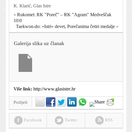
K. Klarić, Glas Istre
«
Rukomet: RK "Poreč" – RK "Agram" Medveščak
10:0
Taekwon-do: »Istri« devet, Porečanima četiri medalje
»
Galerija slika uz članak
Više link:
http://www.glasistre.hr
Podijeli
Facebook
Twitter
RSS