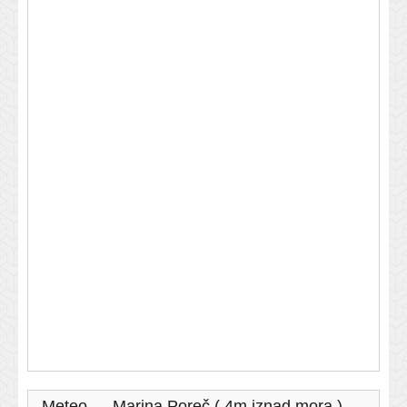
Meteo — Marina Poreč ( 4m iznad mora )