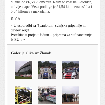
dužine od 86,58 kilometara. Rally se vozi na 3 dionice,
u dvije etape. Vrsta podloge je 81,54 kilometra asfalta i
5,04 kilometra makadama.
R.V.A.
«
U usporedbi sa ‘španjolom’ svinjska gripa nije ni
đavlov šegrt
Poreština u projekt Jadran – priprema za sufinanciranje
iz EU-a
»
Galerija slika uz članak