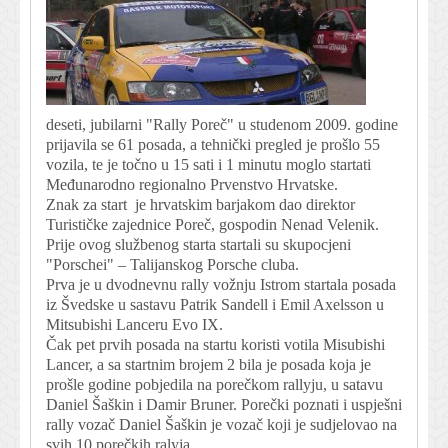
deseti, jubilarni "Rally Poreč" u studenom 2009. godine
prijavila se 61 posada, a tehnički pregled je prošlo 55
vozila, te je točno u 15 sati i 1 minutu moglo startati
Međunarodno regionalno Prvenstvo Hrvatske.
Znak za start je hrvatskim barjakom dao direktor
Turističke zajednice Poreč, gospodin Nenad Velenik.
Prije ovog službenog starta startali su skupocjeni
"Porschei" – Talijanskog Porsche cluba.
Prva je u dvodnevnu rally vožnju Istrom startala posada
iz Švedske u sastavu Patrik Sandell i Emil Axelsson u
Mitsubishi Lanceru Evo IX.
Čak pet prvih posada na startu koristi votila Misubishi
Lancer, a sa startnim brojem 2 bila je posada koja je
prošle godine pobjedila na porečkom rallyju, u satavu
Daniel Šaškin i Damir Bruner. Porečki poznati i uspješni
rally vozač Daniel Šaškin je vozač koji je sudjelovao na
svih 10 porečkih ralyja.