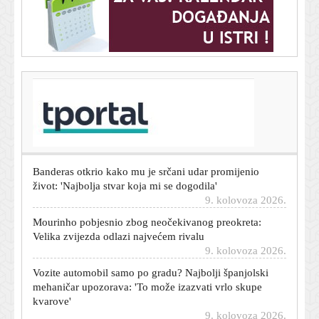
T-portal.hr
Ljudi čekali ispred policije na +40, a onda se dogodio
preokret: Jedan je čovjek odlučio podići glas
9. kolovoza 2026.
Banderas otkrio kako mu je srčani udar promijenio
život: 'Najbolja stvar koja mi se dogodila'
9. kolovoza 2026.
Mourinho pobjesnio zbog neočekivanog preokreta:
Velika zvijezda odlazi najvećem rivalu
9. kolovoza 2026.
Vozite automobil samo po gradu? Najbolji španjolski
mehaničar upozorava: 'To može izazvati vrlo skupe
kvarove'
9. kolovoza 2026.