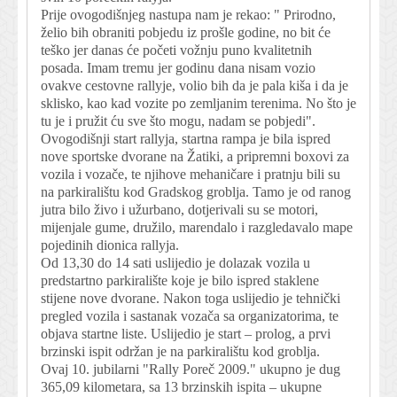
Prije ovogodišnjeg nastupa nam je rekao: " Prirodno,
želio bih obraniti pobjedu iz prošle godine, no bit će
teško jer danas će početi vožnju puno kvalitetnih
posada. Imam tremu jer godinu dana nisam vozio
ovakve cestovne rallyje, volio bih da je pala kiša i da je
sklisko, kao kad vozite po zemljanim terenima. No što je
tu je i pružit ću sve što mogu, nadam se pobjedi".
Ovogodišnji start rallyja, startna rampa je bila ispred
nove sportske dvorane na Žatiki, a pripremni boxovi za
vozila i vozače, te njihove mehaničare i pratnju bili su
na parkiralištu kod Gradskog groblja. Tamo je od ranog
jutra bilo živo i užurbano, dotjerivali su se motori,
mijenjale gume, družilo, marendalo i razgledavalo mape
pojedinih dionica rallyja.
Od 13,30 do 14 sati uslijedio je dolazak vozila u
predstartno parkiralište koje je bilo ispred staklene
stijene nove dvorane. Nakon toga uslijedio je tehnički
pregled vozila i sastanak vozača sa organizatorima, te
objava startne liste. Uslijedio je start – prolog, a prvi
brzinski ispit održan je na parkiralištu kod groblja.
Ovaj 10. jubilarni "Rally Poreč 2009." ukupno je dug
365,09 kilometara, sa 13 brzinskih ispita – ukupne