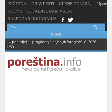
POČETNA
OBAVIJESTI
CIJENE OGLASA
Upute
Kolumna
POŠALJITE NAM VIJEST
KALENDAR DOGAĐANJA
NEWS
U ponedjeljak proglašenje najboljih fotografija – PhotoCity2026 
9. 8. 2026.
11:50