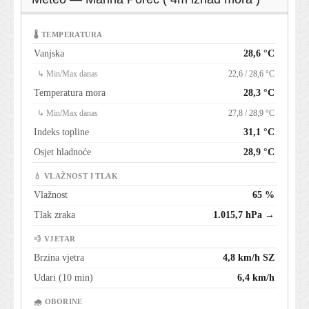
🌡 TEMPERATURA
Vanjska
28,6 °C
↳ Min/Max danas
22,6 / 28,6 °C
Temperatura mora
28,3 °C
↳ Min/Max danas
27,8 / 28,9 °C
Indeks topline
31,1 °C
Osjet hladnoće
28,9 °C
💧 VLAŽNOST I TLAK
Vlažnost
65 %
Tlak zraka
1.015,7 hPa →
💨 VJETAR
Brzina vjetra
4,8 km/h SZ
Udari (10 min)
6,4 km/h
🌧 OBORINE