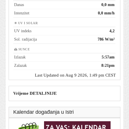
Danas
0,0 mm
Intenzitet
0,0 mm/h
☀ UV I SOLAR
UV indeks
4,2
Sol. radijacija
786 W/m²
🌅 SUNCE
Izlazak
5:57am
Zalazak
8:21pm
Last Updated on Aug 9 2026, 1:49 pm CEST
Vrijeme DETALJNIJE
Kalendar događanja u Istri