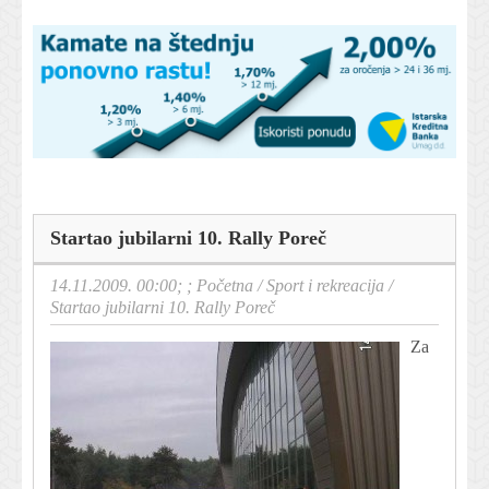
Startao jubilarni 10. Rally Poreč
14.11.2009. 00:00; ;
Početna
/
Sport i rekreacija
/
Startao jubilarni 10. Rally Poreč
Za