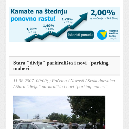
Stara "divlja" parkirališta i novi "parking
maheri"
11.08.2007. 00:00; ;
Početna
/
Novosti
/
Svakodnevnica
/
Stara "divlja" parkirališta i novi "parking maheri"