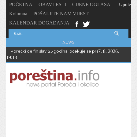
POČETNA
OBAVIJESTI
CIJENE OGLASA
Upute
Kolumna
POŠALJITE NAM VIJEST
KALENDAR DOGAĐANJA
NEWS
Porečki delfin slavi 25 godina: očekuje se preko 1.700 sudionika 
7. 8. 2026.
19:13