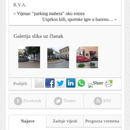
R.V.A.
«
Vijenac "parking mahera" oko rotora
Usprkos kiši, sportske igre u bazenu…
»
Galerija slika uz članak
Podijeli
Facebook
Twitter
RSS
Najave
Zadnje vijesti
Prognoza
vremena