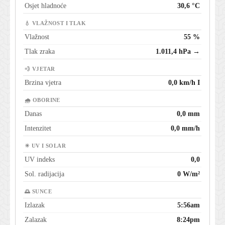
Osjet hladnoće
30,6 °C
💧 VLAŽNOST I TLAK
Vlažnost
55 %
Tlak zraka
1.011,4 hPa →
💨 VJETAR
Brzina vjetra
0,0 km/h I
🌧 OBORINE
Danas
0,0 mm
Intenzitet
0,0 mm/h
☀ UV I SOLAR
UV indeks
0,0
Sol. radijacija
0 W/m²
🌅 SUNCE
Izlazak
5:56am
Zalazak
8:24pm