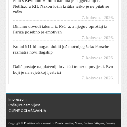
Netflixu u RH. Nakon loših kritika teško je ne pitati se
zašto
7. kolovoza 2026.
Dinamo dovodi talenta iz PSG-a, a njegov oproštaj iz
Pariza posebno je emotivan
7. kolovoza 2026.
Kultni 911 bi mogao dobiti još moćnijeg šefa: Porsche
razmatra novi flagship
7. kolovoza 2026.
Dalić postaje najplaćeniji hrvatski trener u povijesti. Evo
koji je na svjetskoj ljestvici
7. kolovoza 2026.
Teška nesreća na A1 kod Lučkog: Autocesta otvorena,
kolone kilometarske
7. kolovoza 2026.
Impressum
Novi projekt na vidiku: Marino Vrgoč otkrio veliku želju
Pošaljite nam vijest
za duetom s Jakovom Jozinovićem
CIJENE OGLAŠAVANJA
7. kolovoza 2026.
Toni Fruk je zbog ozljede morao napustiti igru, na
Copyright © Poreština.info – novosti iz Poreča i okolice, Vrsara, Funtane, Višnjana, Lovreča,