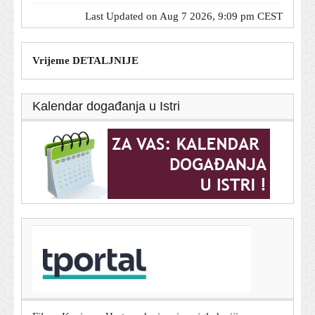
Last Updated on Aug 7 2026, 9:09 pm CEST
Vrijeme DETALJNIJE
Kalendar događanja u Istri
T-portal.hr
Nijemac u Privlaci pio s nepoznatima pa pretučen: Ostao
bez mobitela i novca
7. kolovoza 2026.
Film s Kevinom Hartom danima je najgledaniji na