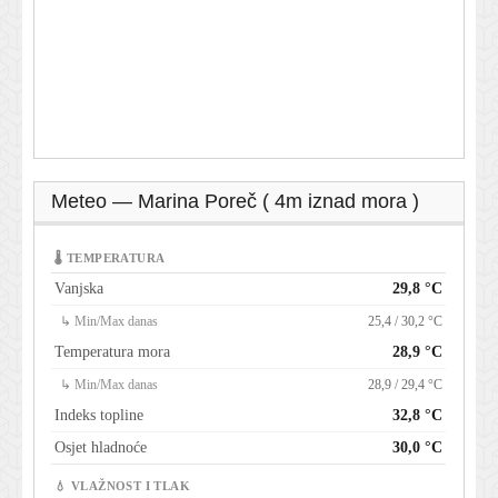
Meteo — Marina Poreč ( 4m iznad mora )
🌡 TEMPERATURA
Vanjska
29,8 °C
↳ Min/Max danas
25,4 / 30,2 °C
Temperatura mora
28,9 °C
↳ Min/Max danas
28,9 / 29,4 °C
Indeks topline
32,8 °C
Osjet hladnoće
30,0 °C
💧 VLAŽNOST I TLAK