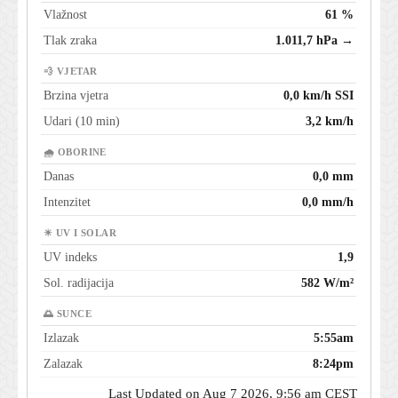
Vlažnost
61 %
Tlak zraka
1.011,7 hPa →
💨 VJETAR
Brzina vjetra
0,0 km/h SSI
Udari (10 min)
3,2 km/h
🌧 OBORINE
Danas
0,0 mm
Intenzitet
0,0 mm/h
☀ UV I SOLAR
UV indeks
1,9
Sol. radijacija
582 W/m²
🌅 SUNCE
Izlazak
5:55am
Zalazak
8:24pm
Last Updated on Aug 7 2026, 9:56 am CEST