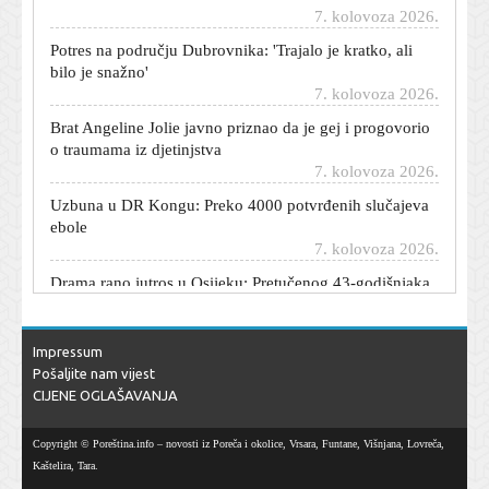
Potres na području Dubrovnika: 'Trajalo je kratko, ali
bilo je snažno'
7. kolovoza 2026.
Brat Angeline Jolie javno priznao da je gej i progovorio
o traumama iz djetinjstva
7. kolovoza 2026.
Uzbuna u DR Kongu: Preko 4000 potvrđenih slučajeva
ebole
7. kolovoza 2026.
Drama rano jutros u Osijeku: Pretučenog 43-godišnjaka
pronašli nasred ceste
7. kolovoza 2026.
Ljepotica iz 'Divljih pčela' oduševila ljetnim izdanjem:
Impressum
Pokazala super liniju dok puni baterije
Pošaljite nam vijest
7. kolovoza 2026.
CIJENE OGLAŠAVANJA
Evo što je Matjaž Kek poručio nakon Rijekine pobjede
7. kolovoza 2026.
Copyright © Poreština.info – novosti iz Poreča i okolice, Vrsara, Funtane, Višnjana, Lovreča,
Kaštelira, Tara.
'Ranč Dutton' - 'Yellowstone', ali sa ženskim kaubojskim