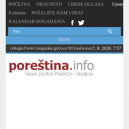
POČETNA
OBAVIJESTI
CIJENE OGLASA
Upute
Kolumna
POŠALJITE NAM VIJEST
KALENDAR DOGAĐANJA
NEWS
Usluga Poreč osigurala gotovo 90 tisuća eura bespovratnih sreds
7. 8. 2026. 7:57