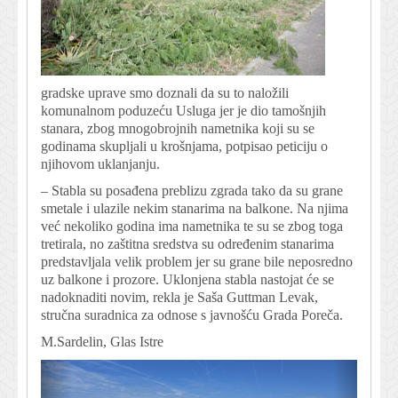
gradske uprave smo doznali da su to naložili
komunalnom poduzeću Usluga jer je dio tamošnjih
stanara, zbog mnogobrojnih nametnika koji su se
godinama skupljali u krošnjama, potpisao peticiju o
njihovom uklanjanju.
– Stabla su posađena preblizu zgrada tako da su grane
smetale i ulazile nekim stanarima na balkone. Na njima
već nekoliko godina ima nametnika te su se zbog toga
tretirala, no zaštitna sredstva su određenim stanarima
predstavljala velik problem jer su grane bile neposredno
uz balkone i prozore. Uklonjena stabla nastojat će se
nadoknaditi novim, rekla je Saša Guttman Levak,
stručna suradnica za odnose s javnošću Grada Poreča.
M.Sardelin, Glas Istre