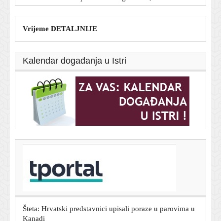
Vrijeme DETALJNIJE
Kalendar događanja u Istri
T-portal.hr
Izgleda kao dizajnerska: Ova Zarina torba košta manje
od 26 eura
7. kolovoza 2026.
Šteta: Hrvatski predstavnici upisali poraze u parovima u
Kanadi
7. kolovoza 2026.