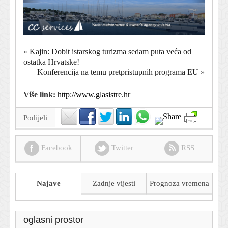
«
Kajin: Dobit istarskog turizma sedam puta veća od
ostatka Hrvatske!
Konferencija na temu pretpristupnih programa EU
»
Više link:
http://www.glasistre.hr
Podijeli
Facebook
Twitter
RSS
Najave
Zadnje vijesti
Prognoza
vremena
oglasni prostor