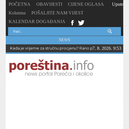
POČETNA
OBAVIJESTI
CIJENE OGLASA
Upute
Kolumna
POŠALJITE NAM VIJEST
KALENDAR DOGAĐANJA
NEWS
Kada je vrijeme za stručnu procjenu? Rano prepoznavanje odstup
7. 8. 2026. 9:53