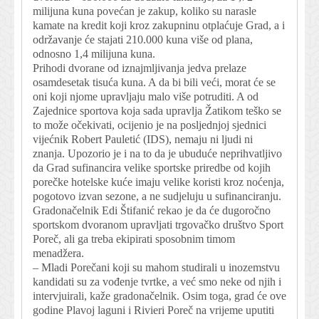
milijuna kuna povećan je zakup, koliko su narasle
kamate na kredit koji kroz zakupninu otplaćuje Grad, a i
održavanje će stajati 210.000 kuna više od plana,
odnosno 1,4 milijuna kuna.
Prihodi dvorane od iznajmljivanja jedva prelaze
osamdesetak tisuća kuna. A da bi bili veći, morat će se
oni koji njome upravljaju malo više potruditi. A od
Zajednice sportova koja sada upravlja Žatikom teško se
to može očekivati, ocijenio je na posljednjoj sjednici
vijećnik Robert Pauletić (IDS), nemaju ni ljudi ni
znanja. Upozorio je i na to da je ubuduće neprihvatljivo
da Grad sufinancira velike sportske priredbe od kojih
porečke hotelske kuće imaju velike koristi kroz noćenja,
pogotovo izvan sezone, a ne sudjeluju u sufinanciranju.
Gradonačelnik Edi Štifanić rekao je da će dugoročno
sportskom dvoranom upravljati trgovačko društvo Sport
Poreč, ali ga treba ekipirati sposobnim timom
menadžera.
– Mladi Porečani koji su mahom studirali u inozemstvu
kandidati su za vođenje tvrtke, a već smo neke od njih i
intervjuirali, kaže gradonačelnik. Osim toga, grad će ove
godine Plavoj laguni i Rivieri Poreč na vrijeme uputiti