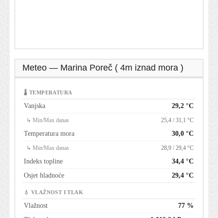
Meteo — Marina Poreč ( 4m iznad mora )
🌡 TEMPERATURA
Vanjska
29,2 °C
↳ Min/Max danas
25,4 / 31,1 °C
Temperatura mora
30,0 °C
↳ Min/Max danas
28,9 / 29,4 °C
Indeks topline
34,4 °C
Osjet hladnoće
29,4 °C
💧 VLAŽNOST I TLAK
Vlažnost
77 %