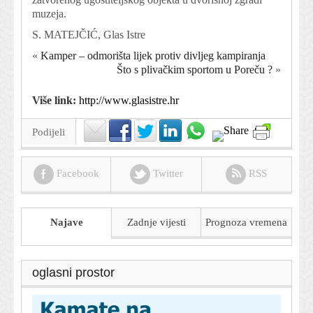
muzeja.
S. MATEJČIĆ, Glas Istre
«
Kamper – odmorišta lijek protiv divljeg kampiranja
Što s plivačkim sportom u Poreču ?
»
Više link:
http://www.glasistre.hr
Podijeli
Facebook
Twitter
RSS
Najave
Zadnje vijesti
Prognoza
vremena
oglasni prostor