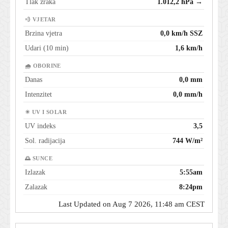
Tlak zraka
1.012,2 hPa →
💨 VJETAR
Brzina vjetra
0,0 km/h SSZ
Udari (10 min)
1,6 km/h
🌧 OBORINE
Danas
0,0 mm
Intenzitet
0,0 mm/h
☀ UV I SOLAR
UV indeks
3,5
Sol. radijacija
744 W/m²
🌅 SUNCE
Izlazak
5:55am
Zalazak
8:24pm
Last Updated on Aug 7 2026, 11:48 am CEST