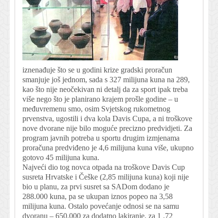
iznenađuje što se u godini krize gradski proračun
smanjuje još jednom, sada s 327 milijuna kuna na 289,
kao što nije neočekivan ni detalj da za sport ipak treba
više nego što je planirano krajem prošle godine – u
međuvremenu smo, osim Svjetskog rukometnog
prvenstva, ugostili i dva kola Davis Cupa, a ni troškove
nove dvorane nije bilo moguće precizno predvidjeti. Za
program javnih potreba u sportu drugim izmjenama
proračuna predviđeno je 4,6 milijuna kuna više, ukupno
gotovo 45 milijuna kuna.
Najveći dio tog novca otpada na troškove Davis Cup
susreta Hrvatske i Češke (2,85 milijuna kuna) koji nije
bio u planu, za prvi susret sa SADom dodano je
288.000 kuna, pa se ukupan iznos popeo na 3,58
milijuna kuna. Ostalo povećanje odnosi se na samu
dvoranu – 650.000 za dodatno lakiranje, za 1 ,72