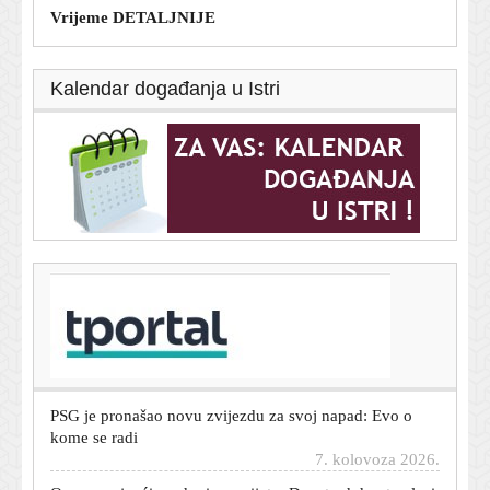
Vrijeme DETALJNIJE
Kalendar događanja u Istri
T-portal.hr
Tražite posao? Ove tvrtke trenutno zapošljavaju, evo što
se nudi
7. kolovoza 2026.
PSG je pronašao novu zvijezdu za svoj napad: Evo o
kome se radi
7. kolovoza 2026.
Ovo su najveći gradovi na svijetu: Devet od deset nalazi