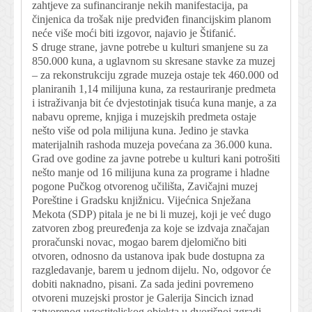
zahtjeve za sufinanciranje nekih manife stacija, pa
činjenica da trošak nije predviđen financijskim planom
neće više moći biti izgovor, najavio je Štifanić.
S druge strane, javne potrebe u kulturi smanjene su za
850.000 kuna, a uglavnom su skresane stavke za muzej
– za rekonstrukciju zgrade muzeja ostaje tek 460.000 od
pla niranih 1,14 milijuna kuna, za restauriranje predmeta
i istraživanja bit će dvjestotinjak tisuća kuna manje, a za
nabavu opreme, knjiga i muzejskih predmeta ostaje
nešto više od pola milijuna kuna. Jedino je stavka
materijalnih rashoda muzeja povećana za 36.000 kuna.
Grad ove godine za javne potrebe u kulturi kani potrošiti
nešto manje od 16 milijuna kuna za programe i hladne
pogone Pučkog otvorenog učilišta, Zavičajni muzej
Poreštine i Gradsku knjižnicu. Vijećnica Snježana
Mekota (SDP) pitala je ne bi li muzej, koji je već dugo
zatvoren zbog preuređenja za koje se izdvaja značajan
proračunski novac, mogao barem djelomično biti
otvoren, odnosno da ustanova ipak bude dostupna za
razgledavanje, barem u jednom dijelu. No, odgovor će
dobiti naknadno, pisani. Za sada jedini povremeno
otvoreni muzejski prostor je Galerija Sincich iznad
zatvorenog ugostiteljskog objekta u dvorišnoj zgradi