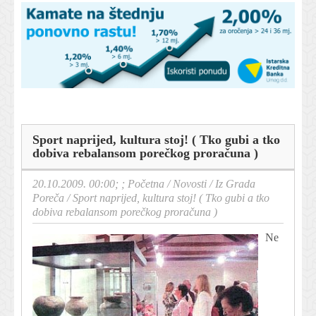
Sport naprijed, kultura stoj! ( Tko gubi a tko
dobiva rebalansom porečkog proračuna )
20.10.2009. 00:00; ;
Početna
/
Novosti
/
Iz Grada
Poreča
/
Sport naprijed, kultura stoj! ( Tko gubi a tko
dobiva rebalansom porečkog proračuna )
Ne