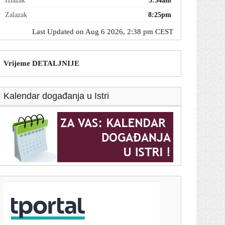
Izlazak
5:54am
Zalazak
8:25pm
Last Updated on Aug 6 2026, 2:38 pm CEST
Vrijeme DETALJNIJE
Kalendar događanja u Istri
T-portal.hr
Pali organizatori dviju krim-mreža na Balkanu:
Prevozili migrante u EU, zgrnuli cijelo bogatstvo
6. kolovoza 2026.