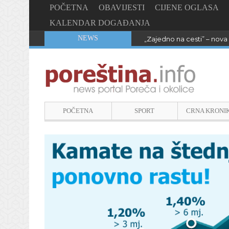
POČETNA
OBAVIJESTI
CIJENE OGLASA
KALENDAR DOGAĐANJA
NEWS
„Zajedno na cesti” – nova 
POČETNA
SPORT
CRNA KRONI