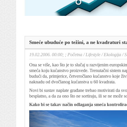
Smeće ubuduće po težini, a ne kvadraturi st
19.02.2006. 00:00; ;
Početna
/
Lifestyle
/
Ekologija
/
S
Ona se više, kao što je to slučaj u razvijenim europski
smeća koju kućanstvo proizvede. Trenutačni sistem nap
budući da, primjerice, četveročlano kućanstvo koje živi
naknadu od dvočlanog kućanstva u 60 kvadrata.
Novi bi sustav naplate građane trebao motivirati da sv
besplatno, a da za ono što ne sortiraju, ili se ne može 
Kako bi se takav način odlaganja smeća kontrolirao