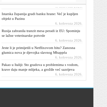
Istarska županija gradi banku hrane: Već je kupljen
objekt u Pazinu
6. kolovoza 2026.
Rusija zabranila tranzit mesa peradi iz EU: Spominju
se lažne veterinarske potvrde
6. kolovoza 2026.
Jeste li je primijetili u Netflixovom hitu? Zanosna
glumica nova je djevojka slavnog Mbappéa
6. kolovoza 2026.
Pakao u Italiji: Sto gradova u problemima s vodom,
krave daju manje mlijeka, a grožđe već sazrijeva
6. kolovoza 2026.
Stižu prve prognoze za jesen i zimu: Ne sluti na
dobro
6. kolovoza 2026.
Sukob pračovjeka i ekstrakcije ugljikovodika na
pustom otoku: Efektan prizor, snažna poruka
6. kolovoza 2026.