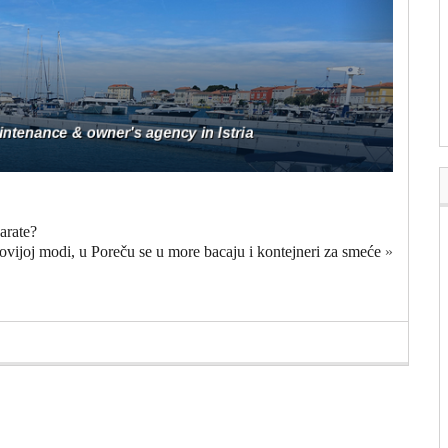
arate?
vijoj modi, u Poreču se u more bacaju i kontejneri za smeće
»