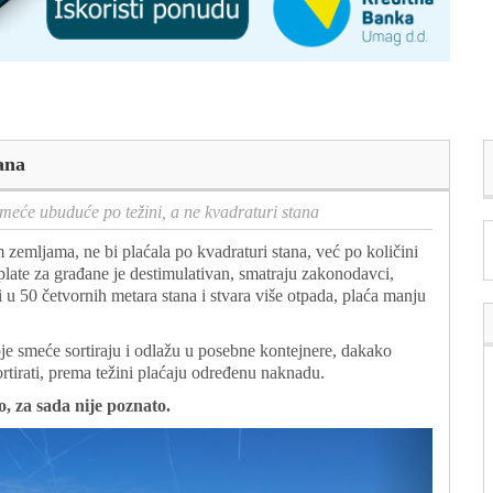
ana
meće ubuduće po težini, a ne kvadraturi stana
m zemljama, ne bi plaćala po kvadraturi stana, već po količini
late za građane je destimulativan, smatraju zakonodavci,
 u 50 četvornih metara stana i stvara više otpada, plaća manju
oje smeće sortiraju i odlažu u posebne kontejnere, dakako
sortirati, prema težini plaćaju određenu naknadu.
, za sada nije poznato.