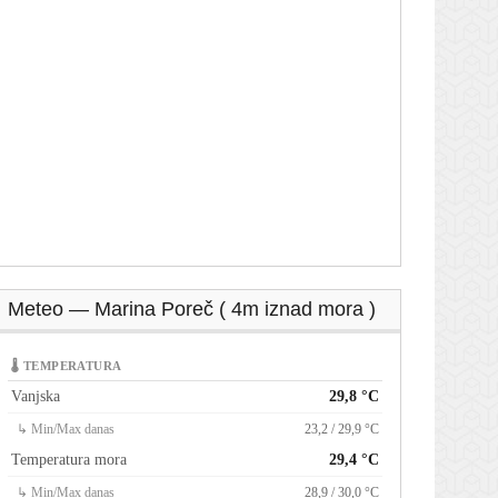
Meteo — Marina Poreč ( 4m iznad mora )
🌡 TEMPERATURA
Vanjska
29,8 °C
↳ Min/Max danas
23,2 / 29,9 °C
Temperatura mora
29,4 °C
↳ Min/Max danas
28,9 / 30,0 °C