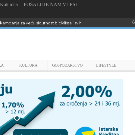
Kolumna
POŠALJITE NAM VIJEST
6
kampanja za veću sigurnost biciklista i svih sudionika u prometu u Istri
KA
KULTURA
GOSPODARSTVO
LIFESTYLE