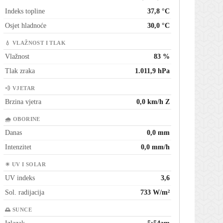
Indeks topline
37,8 °C
Osjet hladnoće
30,0 °C
💧 VLAŽNOST I TLAK
Vlažnost
83 %
Tlak zraka
1.011,9 hPa
💨 VJETAR
Brzina vjetra
0,0 km/h Z
🌧 OBORINE
Danas
0,0 mm
Intenzitet
0,0 mm/h
☀ UV I SOLAR
UV indeks
3,6
Sol. radijacija
733 W/m²
🌅 SUNCE