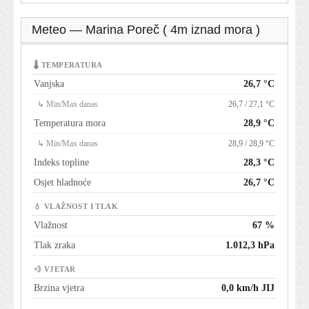
Meteo — Marina Poreč ( 4m iznad mora )
🌡 TEMPERATURA
Vanjska
26,7 °C
↳ Min/Max danas
26,7 / 27,1 °C
Temperatura mora
28,9 °C
↳ Min/Max danas
28,9 / 28,9 °C
Indeks topline
28,3 °C
Osjet hladnoće
26,7 °C
💧 VLAŽNOST I TLAK
Vlažnost
67 %
Tlak zraka
1.012,3 hPa
💨 VJETAR
Brzina vjetra
0,0 km/h JIJ