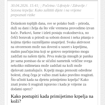
30.04.2026. 15:41; ;
Početna
/
Lifestyle
/
Zdravlje
/
Sezona krpelja: Kako zaštititi dijete i na vrijeme
prepoznati rizike
Dolaskom toplijih dana, sve se polako budi – priroda,
duži su dani i želja da što više vremena provodimo izvan
kuće. Parkovi, šume i izleti postaju svakodnevica, no
češći boravak u prirodi sa sobom donosi i neka pitanja o
kojima rijetko razmišljamo unaprijed. Svaka aktivnost
na otvorenom može nas dovesti u susret s krpeljima,
malim paučnjacima koji se gotovo neprimjetno mogu
zadržati na našem tijelu. Prva reakcija mnogih je panika
jer sama pomisao da se sićušni nametnik veličine svega
nekoliko milimetara može zadržati na koži može
djelovati zastrašujuće. Krpelji mogu prenositi određene
bolesti, zbog čega je važno znati kako pravilno reagirati.
Što učiniti kada na djetetu primijetimo krpelja? Kako
znati jesmo li reagirali ispravno i kada je vrijeme za
dodatni oprez?
Kako postupiti kada primijetimo krpelja na
koži?