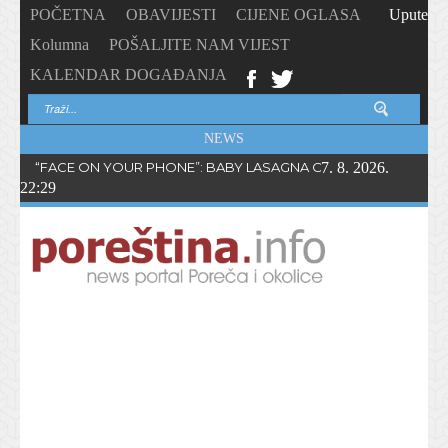
POČETNA
OBAVIJESTI
CIJENE OGLASA
Upute
Kolumna
POŠALJITE NAM VIJEST
KALENDAR DOGAĐANJA
NEWS
“FACE ON YOUR PHONE”: BABY LASAGNA OBJAVIO NOVI SING
7. 8. 2026.
22:29