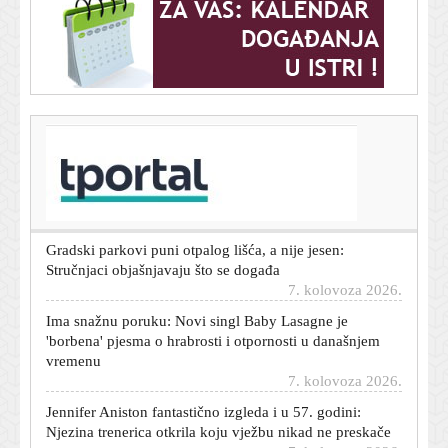
T-portal.hr
Dnevni horoskop za 8. kolovoza 2026. - što vam
zvijezde danas donose
7. kolovoza 2026.
Gradski parkovi puni otpalog lišća, a nije jesen:
Stručnjaci objašnjavaju što se događa
7. kolovoza 2026.
Ima snažnu poruku: Novi singl Baby Lasagne je
'borbena' pjesma o hrabrosti i otpornosti u današnjem
vremenu
7. kolovoza 2026.
Jennifer Aniston fantastično izgleda i u 57. godini:
Njezina trenerica otkrila koju vježbu nikad ne preskače
7. kolovoza 2026.