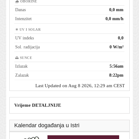
🌧 OBORINE
Danas
0,0 mm
Intenzitet
0,0 mm/h
☀ UV I SOLAR
UV indeks
0,0
Sol. radijacija
0 W/m²
🌅 SUNCE
Izlazak
5:56am
Zalazak
8:22pm
Last Updated on Aug 8 2026, 12:29 am CEST
Vrijeme DETALJNIJE
Kalendar događanja u Istri