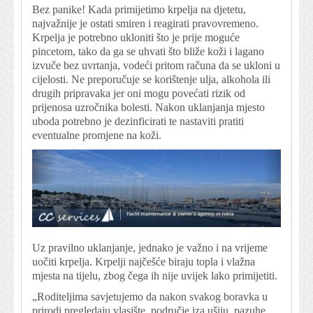
Bez panike! Kada primijetimo krpelja na djetetu,
najvažnije je ostati smiren i reagirati pravovremeno.
Krpelja je potrebno ukloniti što je prije moguće
pincetom, tako da ga se uhvati što bliže koži i lagano
izvuče bez uvrtanja, vodeći pritom računa da se ukloni u
cijelosti. Ne preporučuje se korištenje ulja, alkohola ili
drugih pripravaka jer oni mogu povećati rizik od
prijenosa uzročnika bolesti. Nakon uklanjanja mjesto
uboda potrebno je dezinficirati te nastaviti pratiti
eventualne promjene na koži.
Uz pravilno uklanjanje, jednako je važno i na vrijeme
uočiti krpelja. Krpelji najčešće biraju topla i vlažna
mjesta na tijelu, zbog čega ih nije uvijek lako primijetiti.
„Roditeljima savjetujemo da nakon svakog boravka u
prirodi pregledaju vlasište, područje iza ušiju, pazuhe,