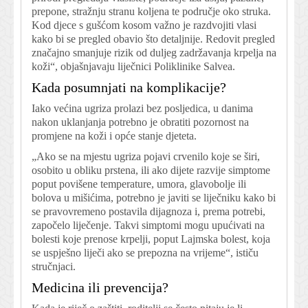
prepone, stražnju stranu koljena te područje oko struka.
Kod djece s gušćom kosom važno je razdvojiti vlasi
kako bi se pregled obavio što detaljnije. Redovit pregled
značajno smanjuje rizik od duljeg zadržavanja krpelja na
koži“, objašnjavaju liječnici Poliklinike Salvea.
Kada posumnjati na komplikacije?
Iako većina ugriza prolazi bez posljedica, u danima
nakon uklanjanja potrebno je obratiti pozornost na
promjene na koži i opće stanje djeteta.
„Ako se na mjestu ugriza pojavi crvenilo koje se širi,
osobito u obliku prstena, ili ako dijete razvije simptome
poput povišene temperature, umora, glavobolje ili
bolova u mišićima, potrebno je javiti se liječniku kako bi
se pravovremeno postavila dijagnoza i, prema potrebi,
započelo liječenje. Takvi simptomi mogu upućivati na
bolesti koje prenose krpelji, poput Lajmska bolest, koja
se uspješno liječi ako se prepozna na vrijeme“, ističu
stručnjaci.
Medicina ili prevencija?