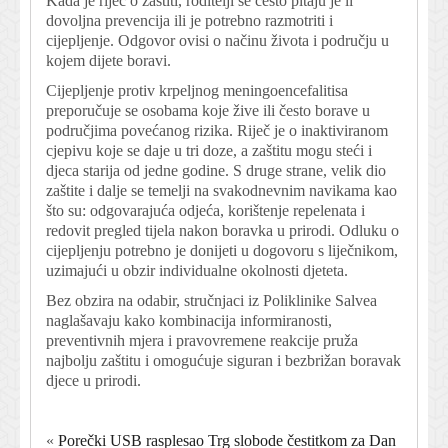
Kada je riječ o zaštiti, roditelji se često pitaju je li
dovoljna prevencija ili je potrebno razmotriti i
cijepljenje. Odgovor ovisi o načinu života i području u
kojem dijete boravi.
Cijepljenje protiv krpeljnog meningoencefalitisa
preporučuje se osobama koje žive ili često borave u
područjima povećanog rizika. Riječ je o inaktiviranom
cjepivu koje se daje u tri doze, a zaštitu mogu steći i
djeca starija od jedne godine. S druge strane, velik dio
zaštite i dalje se temelji na svakodnevnim navikama kao
što su: odgovarajuća odjeća, korištenje repelenata i
redovit pregled tijela nakon boravka u prirodi. Odluku o
cijepljenju potrebno je donijeti u dogovoru s liječnikom,
uzimajući u obzir individualne okolnosti djeteta.
Bez obzira na odabir, stručnjaci iz Poliklinike Salvea
naglašavaju kako kombinacija informiranosti,
preventivnih mjera i pravovremene reakcije pruža
najbolju zaštitu i omogućuje siguran i bezbrižan boravak
djece u prirodi.
«
Porečki USB rasplesao Trg slobode čestitkom za Dan