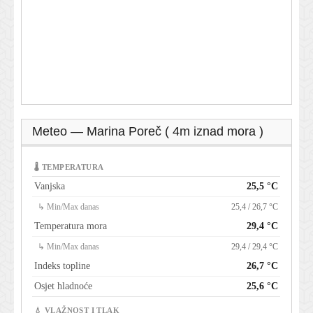
Meteo — Marina Poreč ( 4m iznad mora )
🌡 TEMPERATURA
Vanjska
25,5 °C
↳ Min/Max danas
25,4 / 26,7 °C
Temperatura mora
29,4 °C
↳ Min/Max danas
29,4 / 29,4 °C
Indeks topline
26,7 °C
Osjet hladnoće
25,6 °C
💧 VLAŽNOST I TLAK