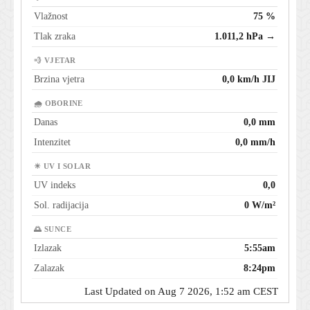
Vlažnost
75 %
Tlak zraka
1.011,2 hPa →
💨 VJETAR
Brzina vjetra
0,0 km/h JIJ
🌧 OBORINE
Danas
0,0 mm
Intenzitet
0,0 mm/h
☀ UV I SOLAR
UV indeks
0,0
Sol. radijacija
0 W/m²
🌅 SUNCE
Izlazak
5:55am
Zalazak
8:24pm
Last Updated on Aug 7 2026, 1:52 am CEST