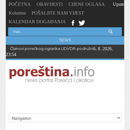
POČETNA
OBAVIJESTI
CIJENE OGLASA
Upute
Kolumna
POŠALJITE NAM VIJEST
KALENDAR DOGAĐANJA
NEWS
Članovi porečkog ogranka UDVDR-podružnice Istarske županije
6. 8. 2026.
23:54