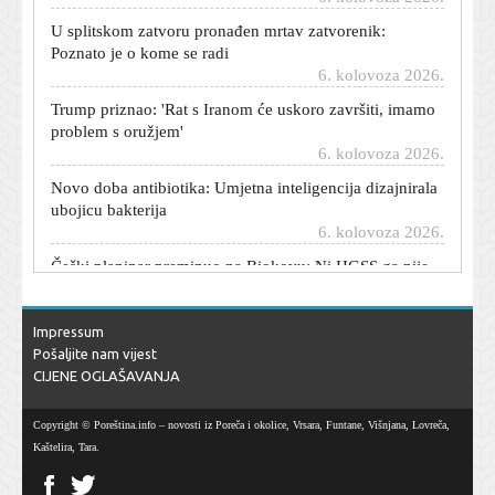
U splitskom zatvoru pronađen mrtav zatvorenik:
Poznato je o kome se radi
6. kolovoza 2026.
Trump priznao: 'Rat s Iranom će uskoro završiti, imamo
problem s oružjem'
6. kolovoza 2026.
Novo doba antibiotika: Umjetna inteligencija dizajnirala
ubojicu bakterija
6. kolovoza 2026.
Češki planinar preminuo na Biokovu: Ni HGSS ga nije
mogao spasiti
6. kolovoza 2026.
Ključni minerali ruše rekorde: Cijena samo jednog
Impressum
porasla je za 622 posto
Pošaljite nam vijest
6. kolovoza 2026.
CIJENE OGLAŠAVANJA
Zendaya i Tom Holland konačno proslavili svoje
Copyright © Poreština.info – novosti iz Poreča i okolice, Vrsara, Funtane, Višnjana, Lovreča,
vjenčanje: Okupili najbliže na privatnom slavlju u
Kaštelira, Tara.
Engleskoj
6. kolovoza 2026.