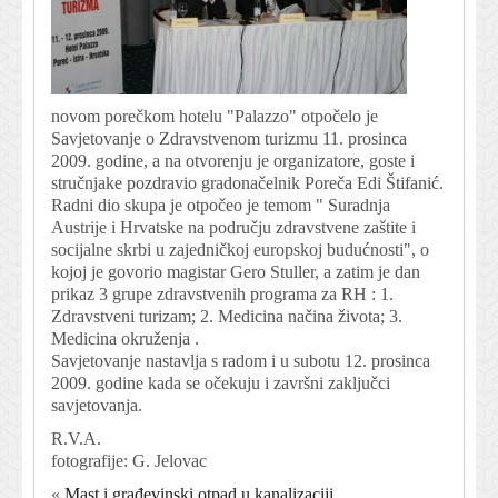
novom porečkom hotelu "Palazzo" otpočelo je
Savjetovanje o Zdravstvenom turizmu 11. prosinca
2009. godine, a na otvorenju je organizatore, goste i
stručnjake pozdravio gradonačelnik Poreča Edi Štifanić.
Radni dio skupa je otpočeo je temom " Suradnja
Austrije i Hrvatske na području zdravstvene zaštite i
socijalne skrbi u zajedničkoj europskoj budućnosti", o
kojoj je govorio magistar Gero Stuller, a zatim je dan
prikaz 3 grupe zdravstvenih programa za RH : 1.
Zdravstveni turizam; 2. Medicina načina života; 3.
Medicina okruženja .
Savjetovanje nastavlja s radom i u subotu 12. prosinca
2009. godine kada se očekuju i završni zaključci
savjetovanja.
R.V.A.
fotografije: G. Jelovac
«
Mast i građevinski otpad u kanalizaciji