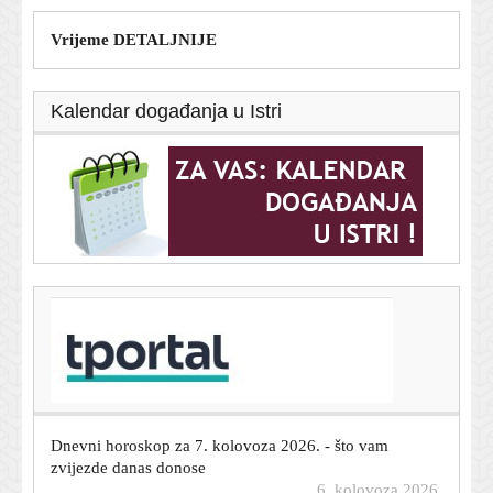
Vrijeme DETALJNIJE
Kalendar događanja u Istri
T-portal.hr
U Italiji upozorenja zbog vrućine, Mađarska i
Rumunjska gase javnu rasvjetu
6. kolovoza 2026.
Dnevni horoskop za 7. kolovoza 2026. - što vam
zvijezde danas donose
6. kolovoza 2026.