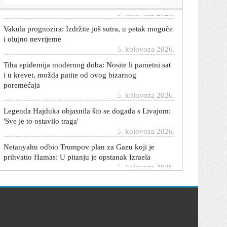
Vakula prognozira: Izdržite još sutra, u petak moguće
i olujno nevrijeme
5. kolovoza 2026.
Tiha epidemija modernog doba: Nosite li pametni sat
i u krevet, možda patite od ovog bizarnog
poremećaja
5. kolovoza 2026.
Legenda Hajduka objasnila što se događa s Livajom:
'Sve je to ostavilo traga'
5. kolovoza 2026.
Netanyahu odbio Trumpov plan za Gazu koji je
prihvatio Hamas: U pitanju je opstanak Izraela
5. kolovoza 2026.
Nijemce ozbiljno zabrinuo dron s bombom u
Leipzigu: 'Bio je to hibridni napad'
5. kolovoza 2026.
'Neki su dobili previše, neki premalo': Što kažu
branitelji o čestitki iz vlade?
5. kolovoza 2026.