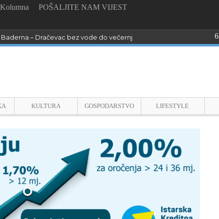
Kolumna
POŠALJITE NAM VIJEST
6
Baderna – Dračevac bez vode do večernjih sati !
KA
KULTURA
GOSPODARSTVO
LIFESTYLE