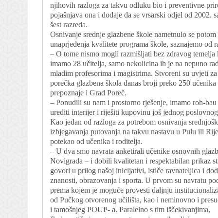
njihovih razloga za takvu odluku bio i preventivne prir
pojašnjava ona i dodaje da se vrsarski odjel od 2002. s
šest razreda.
Osnivanje srednje glazbene škole nametnulo se potom 
unaprjeđenja kvalitete programa škole, saznajemo od ra
– O tome nismo mogli razmišljati bez zdravog temelja 
imamo 28 učitelja, samo nekolicina ih je na nepuno ra
mladim profesorima i magistrima. Stvoreni su uvjeti za o
porečka glazbena škola danas broji preko 250 učenika 
prepoznaje i Grad Poreč.
– Ponudili su nam i prostorno rješenje, imamo roh-bau
urediti interijer i riješiti kupovinu još jednog poslovno
Kao jedan od razloga za potrebom osnivanja srednjoško
izbjegavanja putovanja na takvu nastavu u Pulu ili Rijek
potekao od učenika i roditelja.
– U dva smo navrata anketirali učenike osnovnih glaz
Novigrada – i dobili kvalitetan i respektabilan prikaz st
govori u prilog našoj inicijativi, ističe ravnateljica i 
znanosti, obrazovanja i sporta. U prvom su navratu p
prema kojem je moguće provesti daljnju institucionaliz
od Pučkog otvorenog učilišta, kao i neminovno i presu
i tamošnjeg POUP- a. Paralelno s tim iščekivanjima,