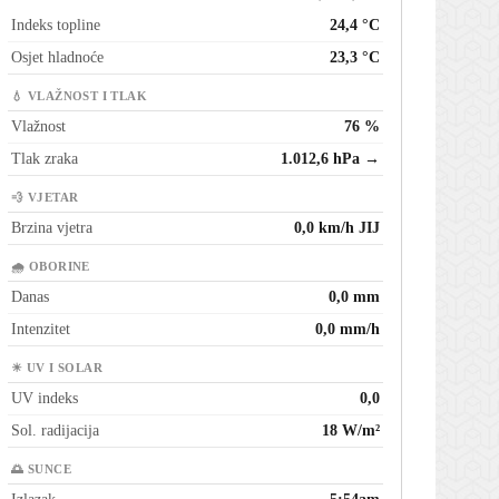
Indeks topline
24,4 °C
Osjet hladnoće
23,3 °C
💧 VLAŽNOST I TLAK
Vlažnost
76 %
Tlak zraka
1.012,6 hPa →
💨 VJETAR
Brzina vjetra
0,0 km/h JIJ
🌧 OBORINE
Danas
0,0 mm
Intenzitet
0,0 mm/h
☀ UV I SOLAR
UV indeks
0,0
Sol. radijacija
18 W/m²
🌅 SUNCE