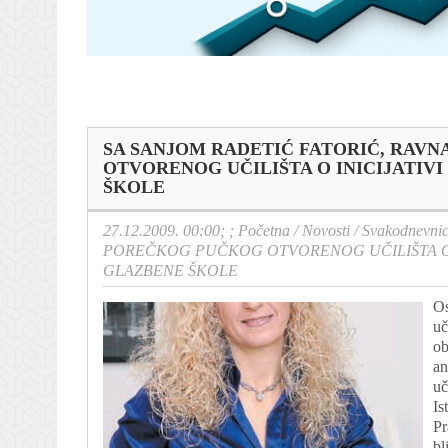
SA SANJOM RADETIĆ FATORIĆ, RAV
OTVORENOG UČILIŠTA O INICIJATIV
ŠKOLE
27.12.2009. 00:00; ;
Početna
/
Novosti
/
Svakodnevni
POREČKOG PUČKOG OTVORENOG UČILIŠTA O 
GLAZBENE ŠKOLE
Os
uč
ob
an
uč
Is
Pr
bl