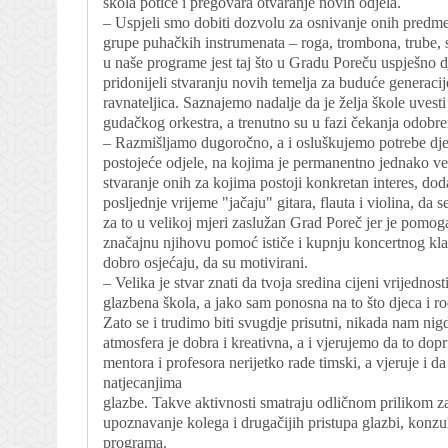
škola potiče i pregovara otvaranje novih odjela.
– Uspjeli smo dobiti dozvolu za osnivanje onih predmet
grupe puhačkih instrumenata – roga, trombona, trube, s
u naše programe jest taj što u Gradu Poreču uspješno d
pridonijeli stvaranju novih temelja za buduće generacije
ravnateljica. Saznajemo nadalje da je želja škole uvesti i
gudačkog orkestra, a trenutno su u fazi čekanja odobren
– Razmišljamo dugoročno, a i osluškujemo potrebe djece
postojeće odjele, na kojima je permanentno jednako veli
stvaranje onih za kojima postoji konkretan interes, dod
posljednje vrijeme "jačaju" gitara, flauta i violina, da s
za to u velikoj mjeri zaslužan Grad Poreč jer je pomoga
značajnu njihovu pomoć ističe i kupnju koncertnog klavi
dobro osjećaju, da su motivirani.
– Velika je stvar znati da tvoja sredina cijeni vrijednosti 
glazbena škola, a jako sam ponosna na to što djeca i rod
Zato se i trudimo biti svugdje prisutni, nikada nam nigd
atmosfera je dobra i kreativna, a i vjerujemo da to dopr
mentora i profesora nerijetko rade timski, a vjeruje i da
natjecanjima
glazbe. Takve aktivnosti smatraju odličnom prilikom za
upoznavanje kolega i drugačijih pristupa glazbi, konzul
programa.