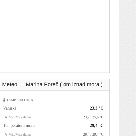
Meteo — Marina Poreč ( 4m iznad mora )
🌡 TEMPERATURA
Vanjska
23,3 °C
↳ Min/Max danas
23,2 / 25,6 °C
Temperatura mora
29,4 °C
↳ Min/Max danas
29,4 / 29,4 °C