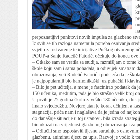
gl
kr
pr
on
na
prepoznatljivi punktovi novih impulsa za glazbeno stva
Iz svih se tih razloga nametnula potreba osnivanja sred
svjetlo za ostvarenje te inicijative Pučkog otvorenog u
POUP-a Sanje Radetić Fatorić, očekuje do konca ove 
– Otkako sam se vratila sa studija, razmišljam o tome k
škole koju sam i sama pohađala, a oduvijek smatram da
obrazovanja, veli Radetić Fatorić i podsjeća da je škol
je najpopularniji bio harmonikaški, uz puhački i klavirs
– Bilo je pet učitelja, a mene je fascinirao podatak da 
150 učenika, međutim, tada je bio strašno velik broj onih
U prvih je 25 godina školu završilo 180 učenika, dok je
imalo svjedodžbu. Nevjerojatan je korak učinjen, a kasni
stagnacija, priča nam i naglašava da je jedna od najkonkr
do današnje situacije u toj ustanovi, bila izrada strategij
bio ukazati na vrijednost glazbenog obrazovanja i za po
– Odlučili smo uspostaviti tijesnu suradnju s osnovnim 
glazbenu, animirati djecu za upis. Razvoj je vodio k to