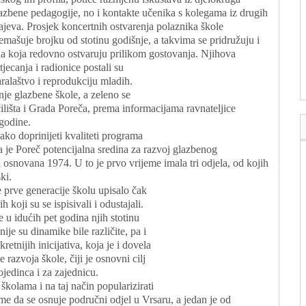
azbene pedagogije, no i kontakte učenika s kolegama iz drugih
ajeva. Prosjek koncertnih ostvarenja polaznika škole
emašuje brojku od stotinu godišnje, a takvima se pridružuju i
a koja redovno ostvaruju prilikom gostovanja. Njihova
tjecanja i radionice postali su
ralaštvo i reprodukciju mladih.
nje glazbene škole, a zeleno se
čilišta i Grada Poreča, prema informacijama ravnateljice
godine.
ako doprinijeti kvaliteti programa
 je Poreč potencijalna sredina za razvoj glazbenog
a osnovana 1974. U to je prvo vrijeme imala tri odjela, od kojih
ki.
je prve generacije školu upisalo čak
 koji su se ispisivali i odustajali.
 u idućih pet godina njih stotinu
je su dinamike bile različite, pa i
etnijih inicijativa, koja je i dovela
e razvoja škole, čiji je osnovni cilj
jedinca i za zajednicu.
školama i na taj način popularizirati
me da se osnuje područni odjel u Vrsaru, a jedan je od