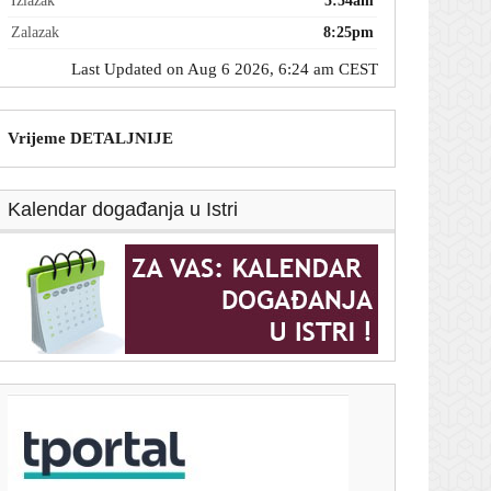
Izlazak
5:54am
Zalazak
8:25pm
Last Updated on Aug 6 2026, 6:24 am CEST
Vrijeme DETALJNIJE
Kalendar događanja u Istri
T-portal.hr
Dnevni horoskop za 6. kolovoza 2026. - što vam
zvijezde danas donose
5. kolovoza 2026.