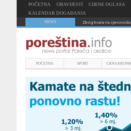
POČETNA
OBAVIJESTI
CIJENE OGLASA
KALENDAR DOGAĐANJA
NEWS
Zbog kvara na cjevovodu 
POČETNA
SPORT
CRNA KRONI