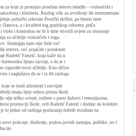
a za koje je postojao poseban interes mladih – violončela i
aksofona i klarineta. Razlog više za uvođenje tih instrumenata
jeluje puhački orkestar Porečki delfini, pa bismo time
 članova, a i kvaliteti tog gradskog orkestra, priča
 violu i kontrabas ne bi li time stvorili uvjete za stvaranje
ja za učitelje violončela i roga.
. Strategija nam nije širiti već
k interes, već pojačati i potaknuti
aje Radetić Fatorić, koja kaže da u
e harmonika lijepo razvija, a da je i
o zaposliti nove učitelje. Kao sličnu
ra i naglašava da se i iz tih razloga
koje se trudi afirmirati i razvijati
itelji imaju lijep odnos prema školi.
je nije teško svirati, radimo s puno ljubavi i entuzijazma,
inosi promociji škole, veli Radetić Fatorić i dodaje da kolektiv
 je to jedan od razloga postizanja dobrih rezultata na
 nove poticaje, druženje, praksu javnih nastupa, publike, no i
taciju