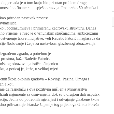
ode, jer tada je u tom kraju bio prisutan problem droge,
amostalno financira i uspješno razvija. Ima preko 50 učenika i
kao prirodan nastavak procesa
vnateljice.
koji podrazumijeva i primjerenu kadrovsku strukturu. Danas
dno vrijeme, a riječ je o vrhunskim stručnjacima, ambicioznim
stvarenje takve inicijative, veli Radetić Fatorić i naglašava da
čije školovanje i želje za nastavkom glazbenog obrazovanja
 izgrađenu zgradu, a potrebno je
g prostora, kaže Radetić Fatorić.
lskog obrazovanja ističe i činjenicu
u, a poticaj je, kaže, u velikoj mjeri
benih škola okolnih gradova – Rovinja, Pazina, Umaga i
anja koji
dodaje da raspolažu s dva pozitivna mišljenja Ministarstva
održali argumente za osnivanjem, dok su u drugom dali naputak
aciju. Jedna od potrebnih mjera jest i odvajanje glazbene škole
dno prihvaćanje Istarske županije tog prijedloga Grada Poreča