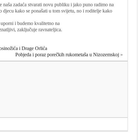
 naša zadaća stvarati novu publiku i jako puno radimo na
o djecu kako se ponašati u tom svijetu, no i roditelje kako
uporni i budemo kvalitetno na
natljivi, zaključuje ravnateljica.
osinožića i Drage Orlića
Pobjeda i poraz porečkih rukometaša u Nizozemskoj
»