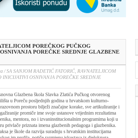
NATELJICOM POREČKOG PUČKOG
I OSNIVANJA POREČKE SREDNJE GLAZBENE
ca
/
SA SANJOM RADETIĆ FATORIĆ, RAVNATELJICOM
INICIJATIVI OSNIVANJA POREČKE SREDNJE
novna Glazbena škola Slavka Zlatića Pučkog otvorenog
ilišta u Poreču posljednjih godina u hrvatskom kulturno-
razovnom prostoru bilježi značajne korake, sve artikuliranije i
gažiranije promiče ime svoje ustanove vrijednim rezultatima
enika, mentora, no i izvaninstitucionalnim programima koji u
tru privlače priznata imena glazbenih pedagoga i glazbenika.
aksa je škole da razvija suradnju s hrvatskim institucijama
iskog im profila, potiče razmjenu iskustava iz djelokruga