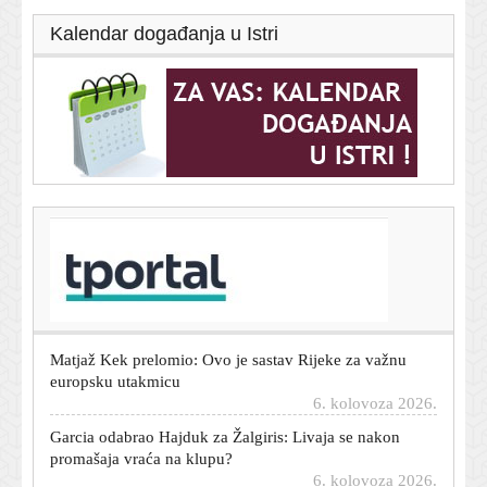
Kalendar događanja u Istri
T-portal.hr
Rusi 'melju' elektroenergetsku mrežu: Ukrajina pronašla
neočekivan način da spasi tvornice
6. kolovoza 2026.
Matjaž Kek prelomio: Ovo je sastav Rijeke za važnu
europsku utakmicu
6. kolovoza 2026.
Garcia odabrao Hajduk za Žalgiris: Livaja se nakon
promašaja vraća na klupu?
6. kolovoza 2026.