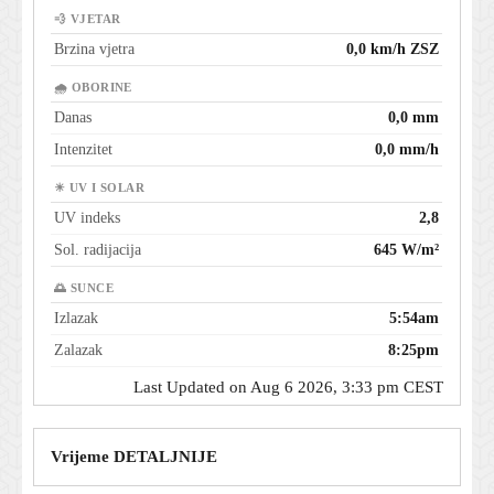
💨 VJETAR
Brzina vjetra
0,0 km/h ZSZ
🌧 OBORINE
Danas
0,0 mm
Intenzitet
0,0 mm/h
☀ UV I SOLAR
UV indeks
2,8
Sol. radijacija
645 W/m²
🌅 SUNCE
Izlazak
5:54am
Zalazak
8:25pm
Last Updated on Aug 6 2026, 3:33 pm CEST
Vrijeme DETALJNIJE