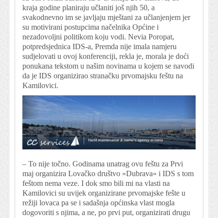
kraja godine planiraju učlaniti još njih 50, a
svakodnevno im se javljaju mještani za učlanjenjem jer
su motivirani postupcima načelnika Općine i
nezadovoljni politikom koju vodi. Nevia Poropat,
potpredsjednica IDS-a, Premda nije imala namjeru
sudjelovati u ovoj konferenciji, rekla je, morala je doći
ponukana tekstom u našim novinama u kojem se navodi
da je IDS organizirao stranačku prvomajsku feštu na
Kamilovici.
– To nije točno. Godinama unatrag ovu feštu za Prvi
maj organizira Lovačko društvo »Dubrava« i IDS s tom
feštom nema veze. I dok smo bili mi na vlasti na
Kamilovici su uvijek organizirane prvomajske fešte u
režiji lovaca pa se i sadašnja općinska vlast mogla
dogovoriti s njima, a ne, po prvi put, organizirati drugu