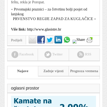
feštu, rekla je Poropat.
«
Prvomajski praznici – za četvrtinu bolji posjet od
lanjskog
PRVENSTVO REGIJE ZAPAD ZA KUGLAČICE
»
Više link:
http://www.glasistre.hr
Podijeli
Facebook
Twitter
RSS
Najave
Zadnje vijesti
Prognoza
vremena
oglasni prostor