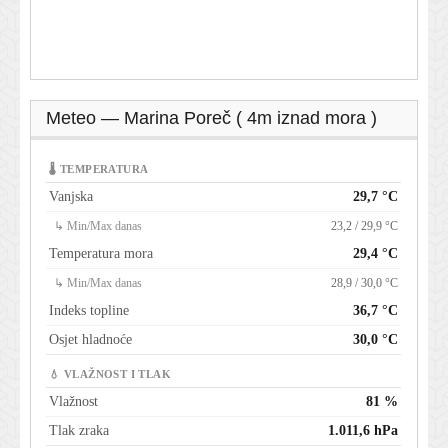
Meteo — Marina Poreč ( 4m iznad mora )
🌡 TEMPERATURA
Vanjska
29,7 °C
↳ Min/Max danas
23,2 / 29,9 °C
Temperatura mora
29,4 °C
↳ Min/Max danas
28,9 / 30,0 °C
Indeks topline
36,7 °C
Osjet hladnoće
30,0 °C
💧 VLAŽNOST I TLAK
Vlažnost
81 %
Tlak zraka
1.011,6 hPa