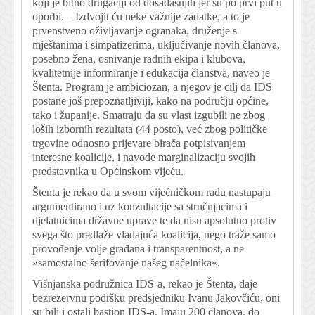
koji je bitno drugačiji od dosadašnjih jer su po prvi put u
oporbi. – Izdvojit ću neke važnije zadatke, a to je
prvenstveno oživljavanje ogranaka, druženje s
mještanima i simpatizerima, uključivanje novih članova,
posebno žena, osnivanje radnih ekipa i klubova,
kvalitetnije informiranje i edukacija članstva, naveo je
Štenta. Program je ambiciozan, a njegov je cilj da IDS
postane još prepoznatljiviji, kako na području općine,
tako i županije. Smatraju da su vlast izgubili ne zbog
loših izbornih rezultata (44 posto), već zbog političke
trgovine odnosno prijevare birača potpisivanjem
interesne koalicije, i navode marginalizaciju svojih
predstavnika u Općinskom vijeću.
Štenta je rekao da u svom vijećničkom radu nastupaju
argumentirano i uz konzultacije sa stručnjacima i
djelatnicima državne uprave te da nisu apsolutno protiv
svega što predlaže vladajuća koalicija, nego traže samo
provođenje volje građana i transparentnost, a ne
»samostalno šerifovanje našeg načelnika«.
Višnjanska podružnica IDS-a, rekao je Štenta, daje
bezrezervnu podršku predsjedniku Ivanu Jakovčiću, oni
su bili i ostali bastion IDS-a. Imaju 200 članova, do