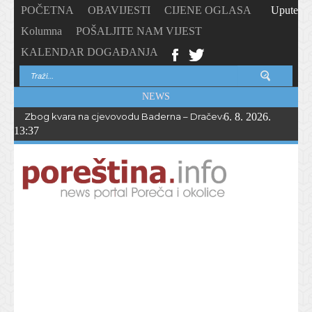
POČETNA
OBAVIJESTI
CIJENE OGLASA
Upute
Kolumna
POŠALJITE NAM VIJEST
KALENDAR DOGAĐANJA
NEWS
Zbog kvara na cjevovodu Baderna – Dračevac bez vode do večern
6. 8. 2026.
13:37