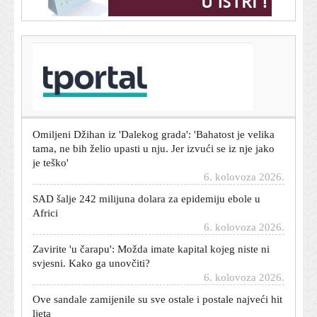
T-portal.hr
Rijeka je veliki favorit na Rujevici: Evo gdje gledati
susret s Fincima
6. kolovoza 2026.
Omiljeni Džihan iz 'Dalekog grada': 'Bahatost je velika
tama, ne bih želio upasti u nju. Jer izvući se iz nje jako
je teško'
6. kolovoza 2026.
SAD šalje 242 milijuna dolara za epidemiju ebole u
Africi
6. kolovoza 2026.
Zavirite 'u čarapu': Možda imate kapital kojeg niste ni
svjesni. Kako ga unovčiti?
6. kolovoza 2026.
Ove sandale zamijenile su sve ostale i postale najveći hit
ljeta