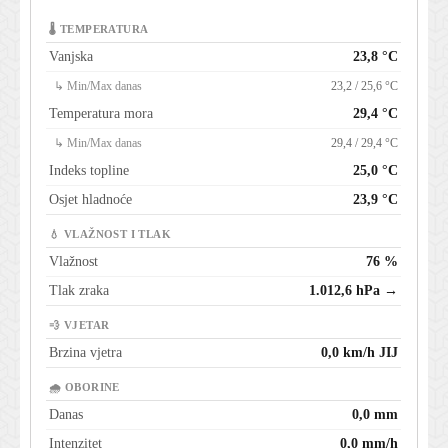
🌡 TEMPERATURA
Vanjska
23,8 °C
↳ Min/Max danas
23,2 / 25,6 °C
Temperatura mora
29,4 °C
↳ Min/Max danas
29,4 / 29,4 °C
Indeks topline
25,0 °C
Osjet hladnoće
23,9 °C
💧 VLAŽNOST I TLAK
Vlažnost
76 %
Tlak zraka
1.012,6 hPa →
💨 VJETAR
Brzina vjetra
0,0 km/h JIJ
🌧 OBORINE
Danas
0,0 mm
Intenzitet
0,0 mm/h