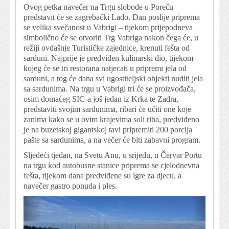
Ovog petka navečer na Trgu slobode u Poreču
predstavit će se zagrebački Lado. Dan poslije priprema
se velika svečanost u Vabrigi – tijekom prijepodneva
simbolično će se otvoriti Trg Vabriga nakon čega će, u
režiji ovdašnje Turističke zajednice, krenuti fešta od
sarduni. Najprije je predviđen kulinarski dio, tijekom
kojeg će se tri restorana natjecati u pripremi jela od
sarduni, a tog će dana svi ugostiteljski objekti nuditi jela
sa sardunima. Na trgu u Vabrigi tri će se proizvođača,
osim domaćeg SIC-a još jedan iz Krka te Zadra,
predstaviti svojim sardunima, ribari će učiti one koje
zanima kako se u ovim krajevima soli riba, predviđeno
je na buzetskoj gigantskoj tavi pripremiti 200 porcija
pašte sa sardunima, a na večer će biti zabavni program.
Sljedeći tjedan, na Svetu Anu, u srijedu, u Červar Portu
na trgu kod autobusne stanice priprema se cjelodnevna
fešta, tijekom dana predviđene su igre za djecu, a
navečer gastro ponuda i ples.