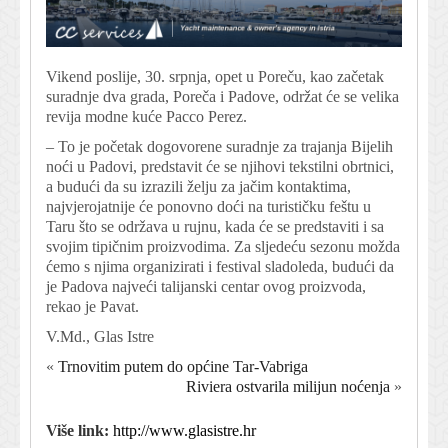
Vikend poslije, 30. srpnja, opet u Poreču, kao začetak
suradnje dva grada, Poreča i Padove, održat će se velika
revija modne kuće Pacco Perez.
– To je početak dogovorene suradnje za trajanja Bijelih
noći u Padovi, predstavit će se njihovi tekstilni obrtnici,
a budući da su izrazili želju za jačim kontaktima,
najvjerojatnije će ponovno doći na turističku feštu u
Taru što se održava u rujnu, kada će se predstaviti i sa
svojim tipičnim proizvodima. Za sljedeću sezonu možda
ćemo s njima organizirati i festival sladoleda, budući da
je Padova najveći talijanski centar ovog proizvoda,
rekao je Pavat.
V.Md., Glas Istre
«
Trnovitim putem do općine Tar-Vabriga
Riviera ostvarila milijun noćenja
»
Više link:
http://www.glasistre.hr