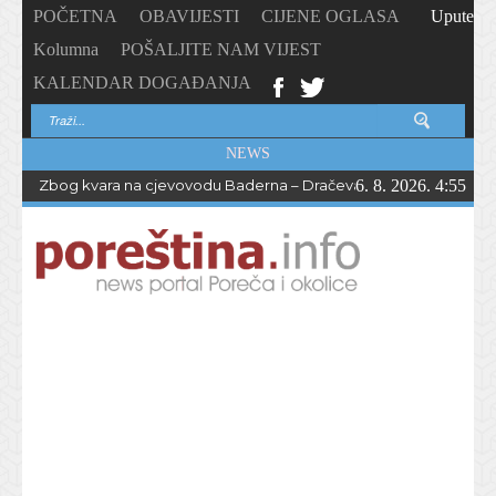
POČETNA
OBAVIJESTI
CIJENE OGLASA
Upute
Kolumna
POŠALJITE NAM VIJEST
KALENDAR DOGAĐANJA
NEWS
Zbog kvara na cjevovodu Baderna – Dračevac bez vode do večern
6. 8. 2026. 4:55