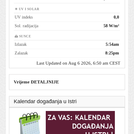
☀ UV I SOLAR
UV indeks
0,0
Sol. radijacija
58 W/m²
🌅 SUNCE
Izlazak
5:54am
Zalazak
8:25pm
Last Updated on Aug 6 2026, 6:50 am CEST
Vrijeme DETALJNIJE
Kalendar događanja u Istri