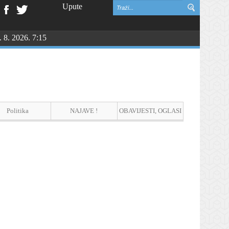
Upute
. 8. 2026. 7:15
NGU
Politika
NAJAVE !
OBAVIJESTI, OGLASI