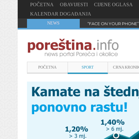
POČETNA
OBAVIJESTI
CIJENE OGLASA
KALENDAR DOGAĐANJA
NEWS
“FACE ON YOUR PHONE”
POČETNA
SPORT
CRNA KRONI