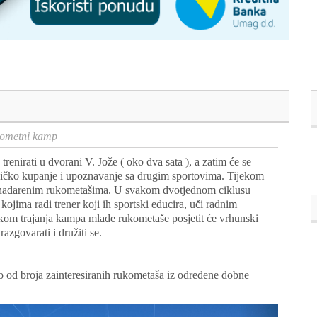
ometni kamp
enirati u dvorani V. Jože ( oko dva sata ), a zatim će se
dničko kupanje i upoznavanje sa drugim sportovima. Tijekom
 sa nadarenim rukometašima. U svakom dvotjednom ciklusu
 kojima radi trener koji ih sportski educira, uči radnim
ekom trajanja kampa mlade rukometaše posjetit će vrhunski
 razgovarati i družiti se.
no od broja zainteresiranih rukometaša iz određene dobne