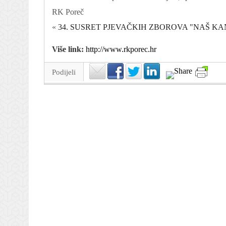
RK Poreč
«
34. SUSRET PJEVAČKIH ZBOROVA "NAŠ KAN
Više link:
http://www.rkporec.hr
Podijeli