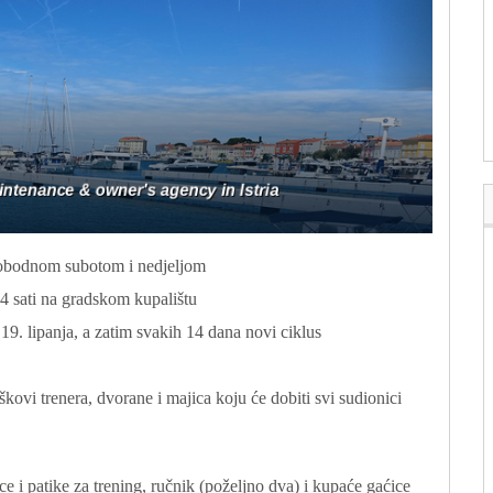
 slobodnom subotom i nedjeljom
14 sati na gradskom kupalištu
. lipanja, a zatim svakih 14 dana novi ciklus
kovi trenera, dvorane i majica koju će dobiti svi sudionici
e i patike za trening, ručnik (poželjno dva) i kupaće gaćice