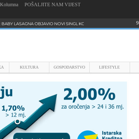
Kolumna
POŠALJITE NAM VIJEST
9
: BABY LASAGNA OBJAVIO NOVI SINGL KOJI PROGOVARA O BULLYI
KA
KULTURA
GOSPODARSTVO
LIFESTYLE