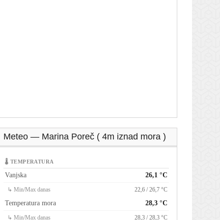
Meteo — Marina Poreč ( 4m iznad mora )
🌡 TEMPERATURA
Vanjska
26,1 °C
↳ Min/Max danas
22,6 / 26,7 °C
Temperatura mora
28,3 °C
↳ Min/Max danas
28,3 / 28,3 °C