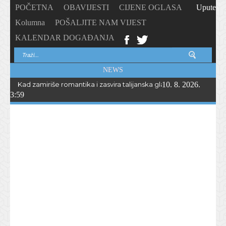
POČETNA
OBAVIJESTI
CIJENE OGLASA
Upute
Kolumna
POŠALJITE NAM VIJEST
KALENDAR DOGAĐANJA
NEWS
Kad zamiriše romantika i zasvira talijanska glazba… Peta „Serata r
10. 8. 2026.
3:59