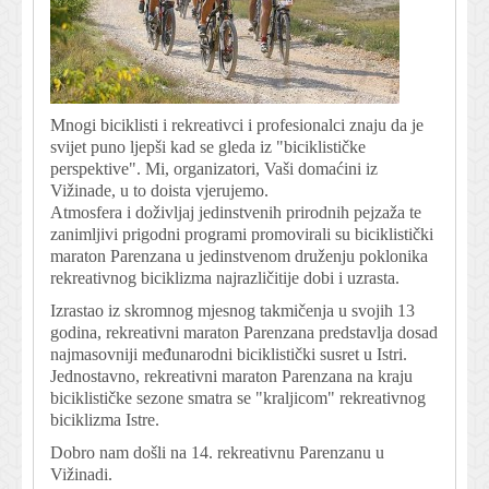
Mnogi biciklisti i rekreativci i profesionalci znaju da je
svijet puno ljepši kad se gleda iz "biciklističke
perspektive". Mi, organizatori, Vaši domaćini iz
Vižinade, u to doista vjerujemo.
Atmosfera i doživljaj jedinstvenih prirodnih pejzaža te
zanimljivi prigodni programi promovirali su biciklistički
maraton Parenzana u jedinstvenom druženju poklonika
rekreativnog biciklizma najrazličitije dobi i uzrasta.
Izrastao iz skromnog mjesnog takmičenja u svojih 13
godina, rekreativni maraton Parenzana predstavlja dosad
najmasovniji međunarodni biciklistički susret u Istri.
Jednostavno, rekreativni maraton Parenzana na kraju
biciklističke sezone smatra se "kraljicom" rekreativnog
biciklizma Istre.
Dobro nam došli na 14. rekreativnu Parenzanu u
Vižinadi.