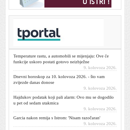
T-portal.hr
Dok drugi okreću leđa dizelu, BMW ima vijest koja će
oduševiti njegove ljubitelje
9. kolovoza 2026.
Temperature rastu, a automobili se mijenjaju: Ove će
funkcije uskoro postati gotovo neizbježne
9. kolovoza 2026.
Dnevni horoskop za 10. kolovoza 2026. - što vam
zvijezde danas donose
9. kolovoza 2026.
Hajdukov podatak koji pali alarm: Ovo mu se dogodilo
u pet od sedam utakmica
9. kolovoza 2026.
Garcia nakon remija s Istrom: 'Nisam razočaran'
9. kolovoza 2026.
Torcida prvi put na tribini nakon devet godina prozvala