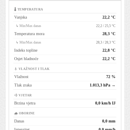
🌡 TEMPERATURA
Vanjska
22,2 °C
↳ Min/Max danas
22,2 / 25,5 °C
Temperatura mora
28,3 °C
↳ Min/Max danas
28,3 / 28,3 °C
Indeks topline
22,8 °C
Osjet hladnoće
22,2 °C
💧 VLAŽNOST I TLAK
Vlažnost
72 %
Tlak zraka
1.013,3 hPa →
💨 VJETAR
Brzina vjetra
0,0 km/h IJ
🌧 OBORINE
Danas
0,0 mm
Intenzitet
0,0 mm/h