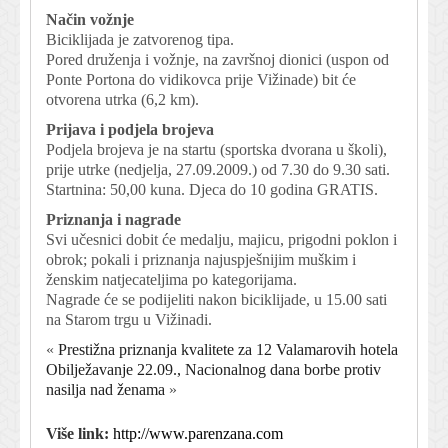
Način vožnje
Biciklijada je zatvorenog tipa.
Pored druženja i vožnje, na završnoj dionici (uspon od
Ponte Portona do vidikovca prije Vižinade) bit će
otvorena utrka (6,2 km).
Prijava i podjela brojeva
Podjela brojeva je na startu (sportska dvorana u školi),
prije utrke (nedjelja, 27.09.2009.) od 7.30 do 9.30 sati.
Startnina: 50,00 kuna. Djeca do 10 godina GRATIS.
Priznanja i nagrade
Svi učesnici dobit će medalju, majicu, prigodni poklon i
obrok; pokali i priznanja najuspješnijim muškim i
ženskim natjecateljima po kategorijama.
Nagrade će se podijeliti nakon biciklijade, u 15.00 sati
na Starom trgu u Vižinadi.
«
Prestižna priznanja kvalitete za 12 Valamarovih hotela
Obilježavanje 22.09., Nacionalnog dana borbe protiv
nasilja nad ženama
»
Više link:
http://www.parenzana.com