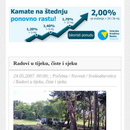
Radovi u tijeku, čiste i sjeku
24.05.2007. 00:00; ;
Početna
/
Novosti
/
Svakodnevnica
/
Radovi u tijeku, čiste i sjeku