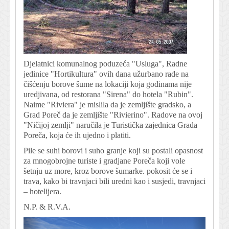
Djelatnici komunalnog poduzeća "Usluga", Radne
jedinice "Hortikultura" ovih dana užurbano rade na
čišćenju borove šume na lokaciji koja godinama nije
uredjivana, od restorana "Sirena" do hotela "Rubin".
Naime "Riviera" je mislila da je zemljište gradsko, a
Grad Poreč da je zemljište "Rivierino". Radove na ovoj
"Ničijoj zemlji" naručila je Turistička zajednica Grada
Poreča, koja će ih ujedno i platiti.
Pile se suhi borovi i suho granje koji su postali opasnost
za mnogobrojne turiste i gradjane Poreča koji vole
šetnju uz more, kroz borove šumarke. pokosit će se i
trava, kako bi travnjaci bili uredni kao i susjedi, travnjaci
– hotelijera.
N.P. & R.V.A.