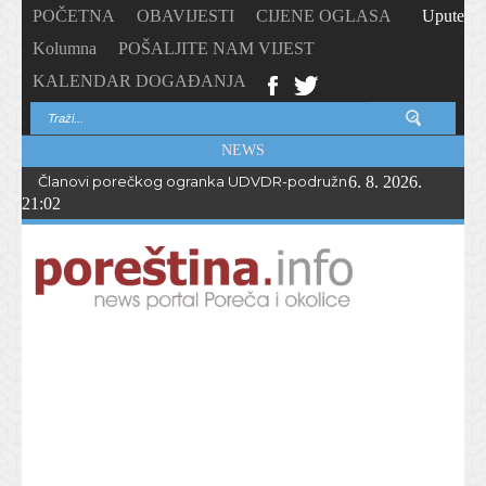
POČETNA
OBAVIJESTI
CIJENE OGLASA
Upute
Kolumna
POŠALJITE NAM VIJEST
KALENDAR DOGAĐANJA
NEWS
Članovi porečkog ogranka UDVDR-podružnice Istarske županije
6. 8. 2026.
21:02