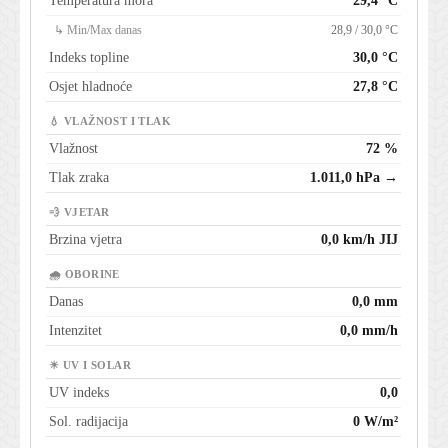
Temperatura mora
29,4 °C
↳ Min/Max danas
28,9 / 30,0 °C
Indeks topline
30,0 °C
Osjet hladnoće
27,8 °C
💧 VLAŽNOST I TLAK
Vlažnost
72 %
Tlak zraka
1.011,0 hPa →
💨 VJETAR
Brzina vjetra
0,0 km/h JIJ
🌧 OBORINE
Danas
0,0 mm
Intenzitet
0,0 mm/h
☀ UV I SOLAR
UV indeks
0,0
Sol. radijacija
0 W/m²