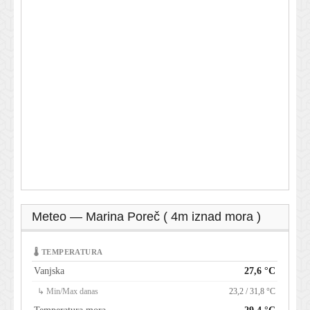
Meteo — Marina Poreč ( 4m iznad mora )
🌡 TEMPERATURA
Vanjska
27,6 °C
↳ Min/Max danas
23,2 / 31,8 °C