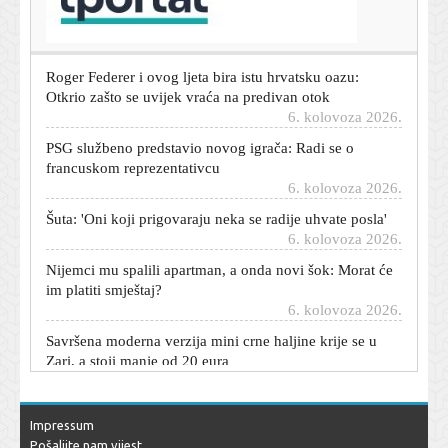
su ih našli već 12
6. kolovoza 2026.
Roger Federer i ovog ljeta bira istu hrvatsku oazu:
Otkrio zašto se uvijek vraća na predivan otok
6. kolovoza 2026.
PSG službeno predstavio novog igrača: Radi se o
francuskom reprezentativcu
6. kolovoza 2026.
Šuta: 'Oni koji prigovaraju neka se radije uhvate posla'
6. kolovoza 2026.
Nijemci mu spalili apartman, a onda novi šok: Morat će
im platiti smještaj?
6. kolovoza 2026.
Savršena moderna verzija mini crne haljine krije se u
Zari, a stoji manje od 20 eura
6. kolovoza 2026.
Pukštasa su s tribine gađali bocama. Garcia: 'I u
Hrvatskoj...'
Impressum
6. kolovoza 2026.
Pošaljite nam vijest