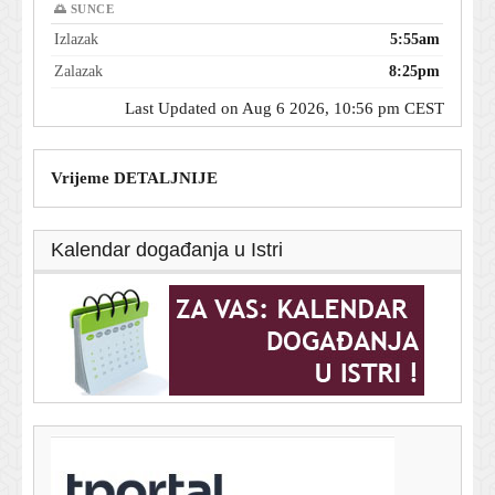
🌅 SUNCE
Izlazak
5:55am
Zalazak
8:25pm
Last Updated on Aug 6 2026, 10:56 pm CEST
Vrijeme DETALJNIJE
Kalendar događanja u Istri
T-portal.hr
Bjeloruski migranti kopaju tunele prema Europi: Dosad