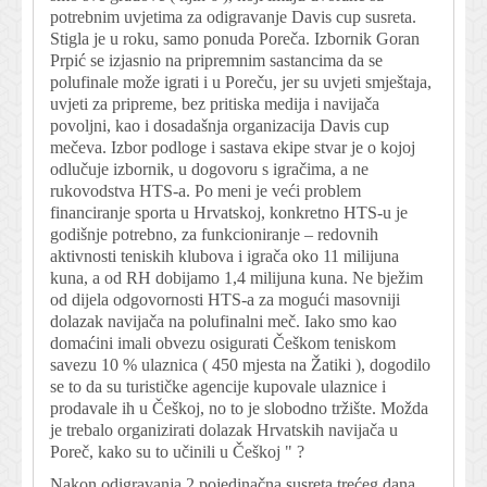
potrebnim uvjetima za odigravanje Davis cup susreta.
Stigla je u roku, samo ponuda Poreča. Izbornik Goran
Prpić se izjasnio na pripremnim sastancima da se
polufinale može igrati i u Poreču, jer su uvjeti smještaja,
uvjeti za pripreme, bez pritiska medija i navijača
povoljni, kao i dosadašnja organizacija Davis cup
mečeva. Izbor podloge i sastava ekipe stvar je o kojoj
odlučuje izbornik, u dogovoru s igračima, a ne
rukovodstva HTS-a. Po meni je veći problem
financiranje sporta u Hrvatskoj, konkretno HTS-u je
godišnje potrebno, za funkcioniranje – redovnih
aktivnosti teniskih klubova i igrača oko 11 milijuna
kuna, a od RH dobijamo 1,4 milijuna kuna. Ne bježim
od dijela odgovornosti HTS-a za mogući masovniji
dolazak navijača na polufinalni meč. Iako smo kao
domaćini imali obvezu osigurati Češkom teniskom
savezu 10 % ulaznica ( 450 mjesta na Žatiki ), dogodilo
se to da su turističke agencije kupovale ulaznice i
prodavale ih u Češkoj, no to je slobodno tržište. Možda
je trebalo organizirati dolazak Hrvatskih navijača u
Poreč, kako su to učinili u Češkoj " ?
Nakon odigravanja 2 pojedinačna susreta trećeg dana