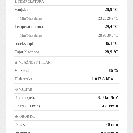
🌡 TEMPERATURA
Vanjska
28,9 °C
↳ Min/Max danas
23,2 / 28,9 °C
Temperatura mora
29,4 °C
↳ Min/Max danas
28,9 / 30,0 °C
Indeks topline
36,1 °C
Osjet hladnoće
28,9 °C
💧 VLAŽNOST I TLAK
Vlažnost
86 %
Tlak zraka
1.012,8 hPa →
💨 VJETAR
Brzina vjetra
0,0 km/h Z
Udari (10 min)
4,8 km/h
🌧 OBORINE
Danas
0,0 mm