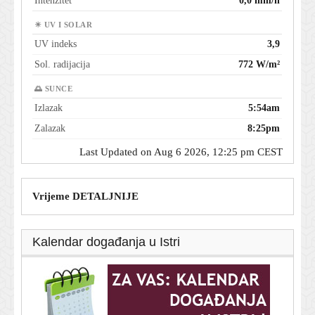
Intenzitet
0,0 mm/h
☀ UV I SOLAR
UV indeks
3,9
Sol. radijacija
772 W/m²
🌅 SUNCE
Izlazak
5:54am
Zalazak
8:25pm
Last Updated on Aug 6 2026, 12:25 pm CEST
Vrijeme DETALJNIJE
Kalendar događanja u Istri