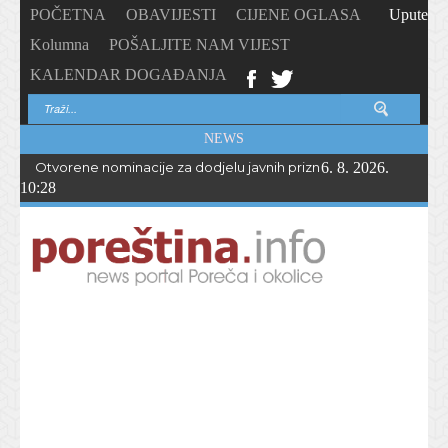
POČETNA
OBAVIJESTI
CIJENE OGLASA
Upute
Kolumna
POŠALJITE NAM VIJEST
KALENDAR DOGAĐANJA
NEWS
Otvorene nominacije za dodjelu javnih priznanja Općine Vižina
6. 8. 2026.
10:28