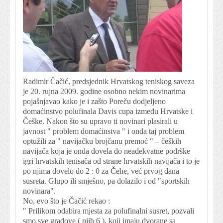
Radimir Čačić, predsjednik Hrvatskog teniskog saveza
je 20. rujna 2009. godine osobno nekim novinarima
pojašnjavao kako je i zašto Poreču dodjeljeno
domaćinstvo polufinala Davis cupa između Hrvatske i
Češke. Nakon što su upravo ti novinari plasirali u
javnost " problem domaćinstva " i onda taj problem
optužili za " navijačku brojčanu premoć " – čeških
navijača koja je onda dovela do neadekvatne podrške
igri hrvatskih tenisača od strane hrvatskih navijača i to je
po njima dovelo do 2 : 0 za Čehe, već prvog dana
susreta. Glupo ili smješno, pa dolazilo i od "sportskih
novinara".
No, evo što je Čačić rekao :
" Prilikom odabira mjesta za polufinalni susret, pozvali
smo sve gradove ( njih 6 ), koji imaju dvorane sa