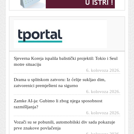
T-portal.hr
Potpisan ugovor: Split dobiva novi Centar za starije
osobe
6. kolovoza 2026.
Sjeverna Koreja ispalila balistički projektil: Tokio i Seul
motre situaciju
6. kolovoza 2026.
Drama u splitskom zatvoru: Iz ćelije sukljao dim,
zatvorenici premješteni na sigurno
6. kolovoza 2026.
Zamke AI-ja: Gubimo li zbog njega sposobnost
razmišljanja?
6. kolovoza 2026.
Vozači su se pobunili, automobilski div sada pokazuje
prve znakove povlačenja
6. kolovoza 2026.