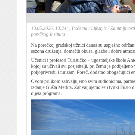
18.05.2026. 13:24; ;
Početna
/
Lifestyle
/
Zanimljivosti
porečkog Instituta
Na porečkoj gradskoj tržnici danas su uspješno održani
sezona druženja, domaćih okusa, glazbe i dobre atmosf
Učenici i profesori Turističko – ugostiteljske škole Ant
kojoj su uživali svi posjetitelji, pri čemu je podijeljeno
poljoprivredu i turizam Poreč, dodatno obogaćujući e
Ovom prilikom zahvaljujemo svim sudionicima, partneri
izdanje Gušta Merkta. Zahvaljujemo se i tvrtki Fusio d
dijela programa.