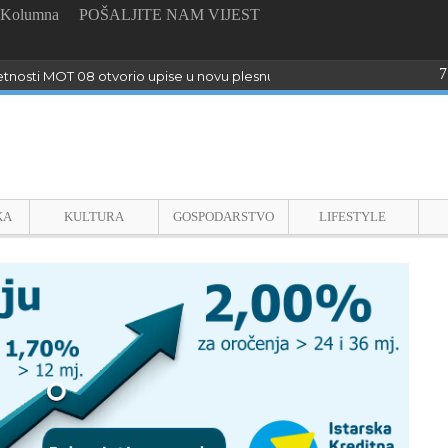
Kolumna
POŠALJITE NAM VIJEST
7
tnosti MOT 08 otvorio upise u novu plesnu sezonu
KA
KULTURA
GOSPODARSTVO
LIFESTYLE