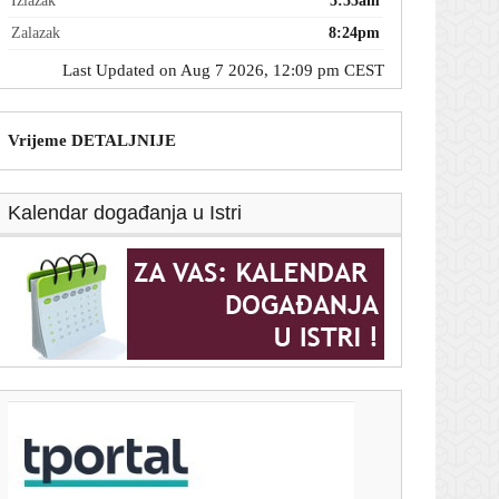
Izlazak
5:55am
Zalazak
8:24pm
Last Updated on Aug 7 2026, 12:09 pm CEST
Vrijeme DETALJNIJE
Kalendar događanja u Istri
T-portal.hr
Zahuktava se utrka za hrvatskog napadača: Gattuso
ga želi!
7. kolovoza 2026.