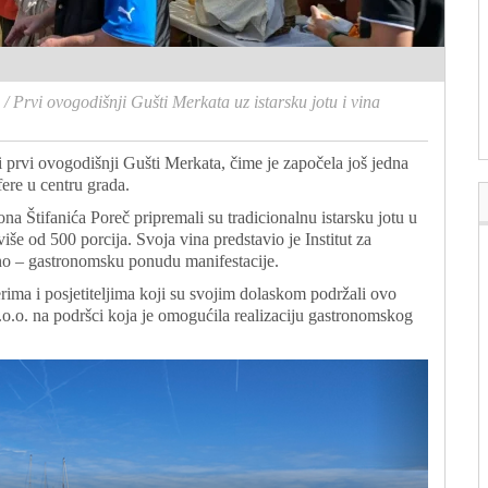
/
Prvi ovogodišnji Gušti Merkata uz istarsku jotu i vina
 prvi ovogodišnji Gušti Merkata, čime je započela još jedna
ere u centru grada.
ona Štifanića Poreč pripremali su tradicionalnu istarsku jotu u
 više od 500 porcija. Svoja vina predstavio je Institut za
no – gastronomsku ponudu manifestacije.
ma i posjetiteljima koji su svojim dolaskom podržali ovo
.o.o. na podršci koja je omogućila realizaciju gastronomskog