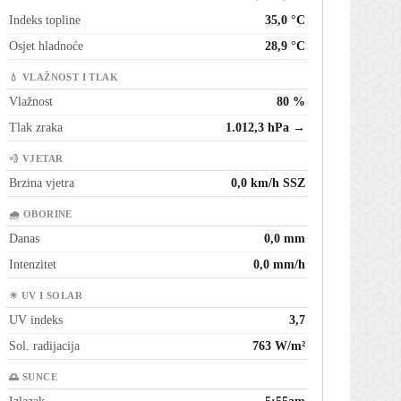
Indeks topline
35,0 °C
Osjet hladnoće
28,9 °C
💧 VLAŽNOST I TLAK
Vlažnost
80 %
Tlak zraka
1.012,3 hPa →
💨 VJETAR
Brzina vjetra
0,0 km/h SSZ
🌧 OBORINE
Danas
0,0 mm
Intenzitet
0,0 mm/h
☀ UV I SOLAR
UV indeks
3,7
Sol. radijacija
763 W/m²
🌅 SUNCE