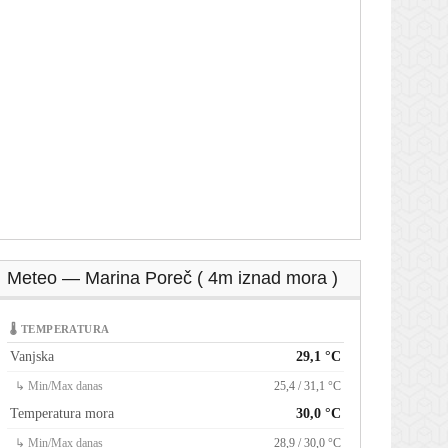
Meteo — Marina Poreč ( 4m iznad mora )
🌡 TEMPERATURA
Vanjska
29,1 °C
↳ Min/Max danas
25,4 / 31,1 °C
Temperatura mora
30,0 °C
↳ Min/Max danas
28,9 / 30,0 °C