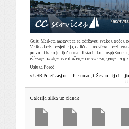
Gušti Merkata nastavit će se održavati svakog trećeg pe
Velik odaziv posjetitelja, odlična atmosfera i pozitivna
potvrdili kako je riječ o manifestaciji koja uspješno sp
iščekujemo slijedeće druženje i novo okupljanje na grad
Usluga Poreč
«
USB Poreč zasjao na Plesomaniji: Šest odličja i najbo
8.
Galerija slika uz članak