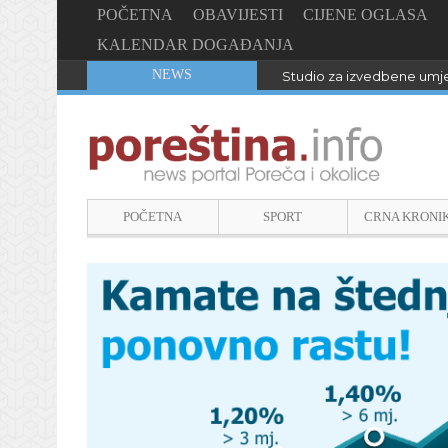
POČETNA
OBAVIJESTI
CIJENE OGLASA
KALENDAR DOGAĐANJA
NEWS
Studio za izvedbene umje
POČETNA
SPORT
CRNA KRONI