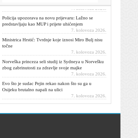
Policija upozorava na novu prijevaru: Lažno se
predstavljaju kao MUP i prijete uhićenjem
7. kolovoza 2026.
Ministrica Hrstić: Tvrdnje koje iznosi Miro Bulj nisu
točne
7. kolovoza 2026.
Norveška princeza seli studij iz Sydneya u Norvešku
zbog zabrinutosti za zdravlje svoje majke
7. kolovoza 2026.
Evo što je sudac Pejin rekao nakon što su ga u
Osijeku brutalno napali na ulici
7. kolovoza 2026.
Blanka Mateša privukla poglede u Opatiji: Ova
haljina nije mogla proći neopaženo
7. kolovoza 2026.
Elmedin Konaković: Bošnjaci su ti koji su najviše
zakinuti u BiH
7. kolovoza 2026.