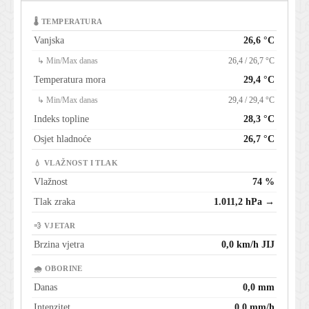
🌡 TEMPERATURA
Vanjska
26,6 °C
↳ Min/Max danas
26,4 / 26,7 °C
Temperatura mora
29,4 °C
↳ Min/Max danas
29,4 / 29,4 °C
Indeks topline
28,3 °C
Osjet hladnoće
26,7 °C
💧 VLAŽNOST I TLAK
Vlažnost
74 %
Tlak zraka
1.011,2 hPa →
💨 VJETAR
Brzina vjetra
0,0 km/h JIJ
🌧 OBORINE
Danas
0,0 mm
Intenzitet
0,0 mm/h