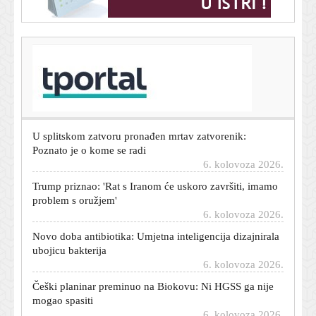
T-portal.hr
Dnevni horoskop za 7. kolovoza 2026. - što vam
zvijezde danas donose
6. kolovoza 2026.
U splitskom zatvoru pronađen mrtav zatvorenik:
Poznato je o kome se radi
6. kolovoza 2026.
Trump priznao: 'Rat s Iranom će uskoro završiti, imamo
problem s oružjem'
6. kolovoza 2026.
Novo doba antibiotika: Umjetna inteligencija dizajnirala
ubojicu bakterija
6. kolovoza 2026.
Češki planinar preminuo na Biokovu: Ni HGSS ga nije
mogao spasiti
6. kolovoza 2026.