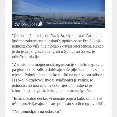
"Čemu služi predsjednička loža, vip mjesta? Zar je tim
ljudima zabranjeno pljeskati?, upitkivao se Prpić, koji
jednostavno više nije mogao skrivati ogorčenost. Rekao
je da je želja igrača bila igrati u Splitu, no Savez je
odlučio drukčije.
"Zar nismo u mogućnosti organizacijski nešto napraviti,
pa glumci u kazalištu dobivaju više pljeska od nas sa tih
mjesta. Pokušat ćemo nešto riješiti na upravnom odboru
HTS-a. Nezadovoljstvo u svlačionici je veliko, to
jednostavno moramo nekako riješiti", nastavio je
izbornik, pa naglasio kako je ponosan na igrače.
"Imamo zlatne dečke, vi nemate pojma kako oni to sve
teško proživljavaju. Ja sam ponosan što ih mogu voditi".
"Ne pomišljam na ostavku"