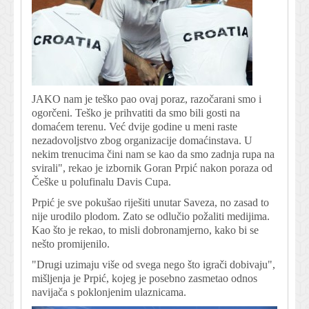
JAKO nam je teško pao ovaj poraz, razočarani smo i
ogorčeni. Teško je prihvatiti da smo bili gosti na
domaćem terenu. Već dvije godine u meni raste
nezadovoljstvo zbog organizacije domaćinstava. U
nekim trenucima čini nam se kao da smo zadnja rupa na
svirali", rekao je izbornik Goran Prpić nakon poraza od
Češke u polufinalu Davis Cupa.
Prpić je sve pokušao riješiti unutar Saveza, no zasad to
nije urodilo plodom. Zato se odlučio požaliti medijima.
Kao što je rekao, to misli dobronamjerno, kako bi se
nešto promijenilo.
"Drugi uzimaju više od svega nego što igrači dobivaju",
mišljenja je Prpić, kojeg je posebno zasmetao odnos
navijača s poklonjenim ulaznicama.