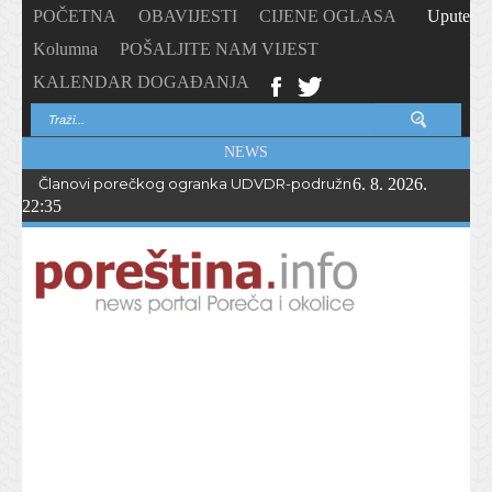
POČETNA
OBAVIJESTI
CIJENE OGLASA
Upute
Kolumna
POŠALJITE NAM VIJEST
KALENDAR DOGAĐANJA
NEWS
Članovi porečkog ogranka UDVDR-podružnice Istarske županije
6. 8. 2026.
22:35