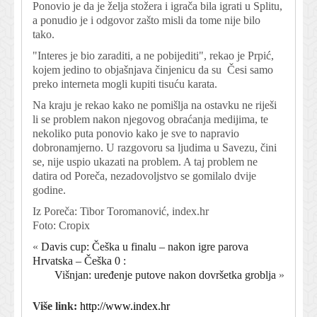
Ponovio je da je želja stožera i igrača bila igrati u Splitu,
a ponudio je i odgovor zašto misli da tome nije bilo
tako.
"Interes je bio zaraditi, a ne pobijediti", rekao je Prpić,
kojem jedino to objašnjava činjenicu da su Česi samo
preko interneta mogli kupiti tisuću karata.
Na kraju je rekao kako ne pomišlja na ostavku ne riješi
li se problem nakon njegovog obraćanja medijima, te
nekoliko puta ponovio kako je sve to napravio
dobronamjerno. U razgovoru sa ljudima u Savezu, čini
se, nije uspio ukazati na problem. A taj problem ne
datira od Poreča, nezadovoljstvo se gomilalo dvije
godine.
Iz Poreča: Tibor Toromanović, index.hr
Foto: Cropix
«
Davis cup: Češka u finalu – nakon igre parova
Hrvatska – Češka 0 :
Višnjan: uređenje putove nakon dovršetka groblja
»
Više link:
http://www.index.hr