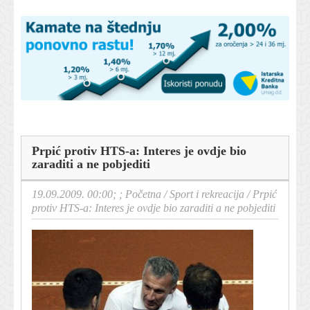
Prpić protiv HTS-a: Interes je ovdje bio
zaraditi a ne pobjediti
19.09.2009. 00:00; ;
Početna
/
Sport i rekreacija
/
Prpić
protiv HTS-a: Interes je ovdje bio zaraditi a ne pobjediti