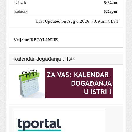
Izlazak
5:54am
Zalazak
8:25pm
Last Updated on Aug 6 2026, 4:09 am CEST
Vrijeme DETALJNIJE
Kalendar događanja u Istri
T-portal.hr
Dnevni horoskop za 6. kolovoza 2026. - što vam
zvijezde danas donose
5. kolovoza 2026.