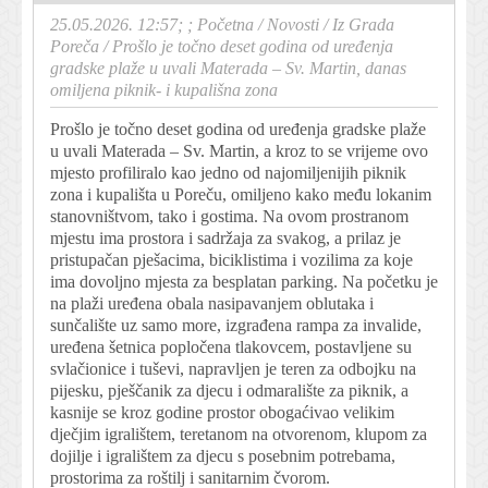
25.05.2026. 12:57; ;
Početna
/
Novosti
/
Iz Grada
Poreča
/
Prošlo je točno deset godina od uređenja
gradske plaže u uvali Materada – Sv. Martin, danas
omiljena piknik- i kupališna zona
Prošlo je točno deset godina od uređenja gradske plaže
u uvali Materada – Sv. Martin, a kroz to se vrijeme ovo
mjesto profiliralo kao jedno od najomiljenijih piknik
zona i kupališta u Poreču, omiljeno kako među lokanim
stanovništvom, tako i gostima. Na ovom prostranom
mjestu ima prostora i sadržaja za svakog, a prilaz je
pristupačan pješacima, biciklistima i vozilima za koje
ima dovoljno mjesta za besplatan parking. Na početku je
na plaži uređena obala nasipavanjem oblutaka i
sunčalište uz samo more, izgrađena rampa za invalide,
uređena šetnica popločena tlakovcem, postavljene su
svlačionice i tuševi, napravljen je teren za odbojku na
pijesku, pješčanik za djecu i odmaralište za piknik, a
kasnije se kroz godine prostor obogaćivao velikim
dječjim igralištem, teretanom na otvorenom, klupom za
dojilje i igralištem za djecu s posebnim potrebama,
prostorima za roštilj i sanitarnim čvorom.