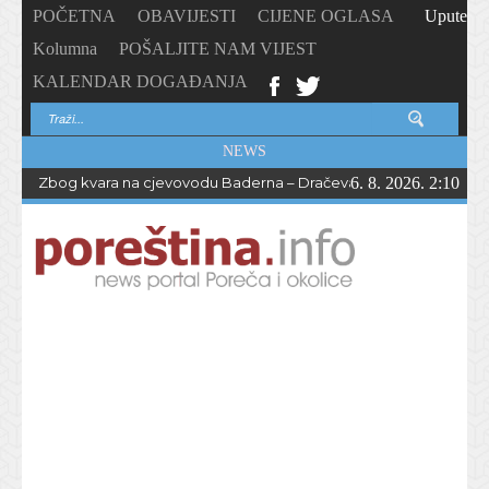
POČETNA
OBAVIJESTI
CIJENE OGLASA
Upute
Kolumna
POŠALJITE NAM VIJEST
KALENDAR DOGAĐANJA
NEWS
Zbog kvara na cjevovodu Baderna – Dračevac bez vode do večern
6. 8. 2026. 2:10