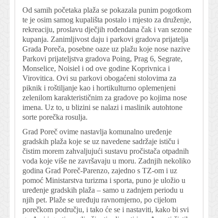
Od samih početaka plaža se pokazala punim pogotkom
te je osim samog kupališta postalo i mjesto za druženje,
rekreaciju, proslavu dječjih rođendana čak i van sezone
kupanja. Zanimljivost daju i parkovi gradova prijatelja
Grada Poreča, posebne oaze uz plažu koje nose nazive
Parkovi prijateljstva gradova Poing, Prag 6, Segrate,
Monselice, Noisiel i od ove godine Koprivnica i
Virovitica. Ovi su parkovi obogaćeni stolovima za
piknik i roštiljanje kao i hortikulturno oplemenjeni
zelenilom karakterističnim za gradove po kojima nose
imena. Uz to, u blizini se nalazi i maslinik autohtone
sorte porečka rosulja.
Grad Poreč ovime nastavlja komunalno uređenje
gradskih plaža koje se uz navedene sadržaje ističu i
čistim morem zahvaljujući sustavu pročistača otpadnih
voda koje više ne završavaju u moru. Zadnjih nekoliko
godina Grad Poreč-Parenzo, zajedno s TZ-om i uz
pomoć Ministarstva turizma i sporta, puno je uložio u
uređenje gradskih plaža – samo u zadnjem periodu u
njih pet. Plaže se uređuju ravnomjerno, po cijelom
porečkom području, i tako će se i nastaviti, kako bi svi