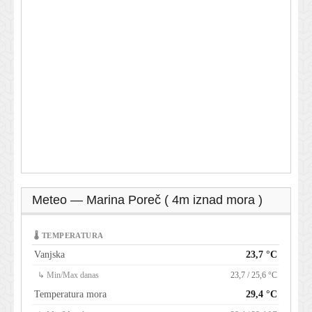
Meteo — Marina Poreč ( 4m iznad mora )
🌡 TEMPERATURA
Vanjska
23,7 °C
↳ Min/Max danas
23,7 / 25,6 °C
Temperatura mora
29,4 °C