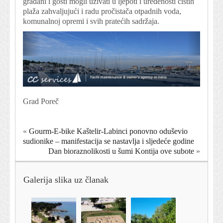
građani i gosti mogli uživati u ljepoti i uređenosti čistih
plaža zahvaljujući i radu pročistača otpadnih voda,
komunalnoj opremi i svih pratećih sadržaja.
Grad Poreč
«
Gourm-E-bike Kaštelir-Labinci ponovno oduševio
sudionike – manifestacija se nastavlja i sljedeće godine
Dan bioraznolikosti u šumi Kontija ove subote
»
Galerija slika uz članak