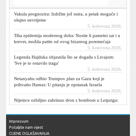
Vakula prognozira: Izdržite još sutra, u petak moguće i
olujno nevrijeme
5. kolovoza 2026.
Tiha epidemija modernog doba: Nosite li pametni sat i u
krevet, možda patite od ovog bizarnog poremećaja
5. kolovoza 2026.
Legenda Hajduka objasnila što se događa s Livajom:
'Sve je to ostavilo traga'
5. kolovoza 2026.
Netanyahu odbio Trumpov plan za Gazu koji je
prihvatio Hamas: U pitanju je opstanak Izraela
5. kolovoza 2026.
Nijemce ozbiljno zabrinuo dron s bombom u Leipzigu:
'Bio je to hibridni napad'
5. kolovoza 2026.
'Neki su dobili previše, neki premalo': Što kažu branitelji
Impressum
o čestitki iz vlade?
Pošaljite nam vijest
5. kolovoza 2026.
CIJENE OGLAŠAVANJA