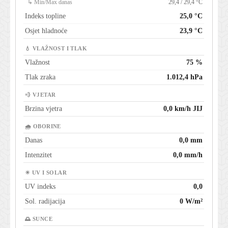
↳ Min/Max danas
29,4 / 29,4 °C
Indeks topline
25,0 °C
Osjet hladnoće
23,9 °C
💧 VLAŽNOST I TLAK
Vlažnost
75 %
Tlak zraka
1.012,4 hPa
💨 VJETAR
Brzina vjetra
0,0 km/h JIJ
🌧 OBORINE
Danas
0,0 mm
Intenzitet
0,0 mm/h
☀ UV I SOLAR
UV indeks
0,0
Sol. radijacija
0 W/m²
🌅 SUNCE