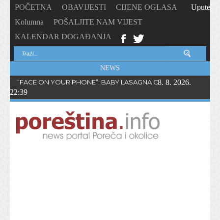
POČETNA
OBAVIJESTI
CIJENE OGLASA
Upute
Kolumna
POŠALJITE NAM VIJEST
KALENDAR DOGAĐANJA
NEWS
“FACE ON YOUR PHONE”: BABY LASAGNA OBJAVIO NOVI SING
8. 8. 2026.
22:39