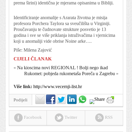
prema širini) identična je mjerama opisanima u Bibliji.
Identificiranje anomalije s Ararata životna je misija
profesora Porchera Taylora sa sveučilišta u Virginiji.
Proučavanju te čudnovate strukture posvetio je 13
godina i sve se više priklanja istraživačima i vjernicima
koji u anomaliji vide obrise Noine arke….
Piše: Milena Zajović
CIJELI ČLANAK
«
Na kioscima novi REGIONAL ! Bolji nego ikad
Rukomet: pobjeda rukometaša Poreča u Zagrebu
»
Više link:
http://www.vecernji-list.hr
Podijeli
Facebook
Twitter
RSS