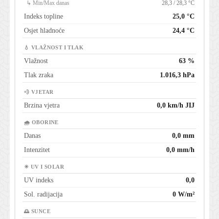
↳ Min/Max danas
28,3 / 28,3 °C
Indeks topline
25,0 °C
Osjet hladnoće
24,4 °C
💧 VLAŽNOST I TLAK
Vlažnost
63 %
Tlak zraka
1.016,3 hPa
💨 VJETAR
Brzina vjetra
0,0 km/h JIJ
🌧 OBORINE
Danas
0,0 mm
Intenzitet
0,0 mm/h
☀ UV I SOLAR
UV indeks
0,0
Sol. radijacija
0 W/m²
🌅 SUNCE