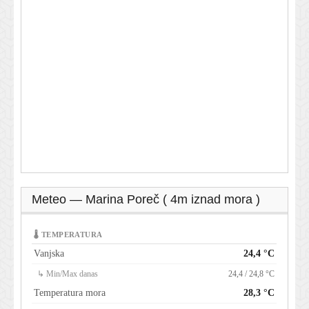
Meteo — Marina Poreč ( 4m iznad mora )
🌡 TEMPERATURA
Vanjska
24,4 °C
↳ Min/Max danas
24,4 / 24,8 °C
Temperatura mora
28,3 °C