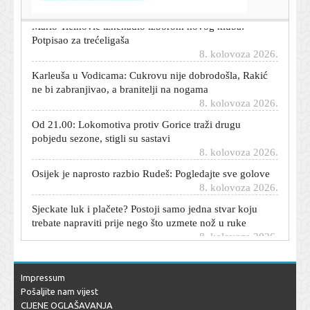
Mario Tičinović iznenadio izborom novog kluba:
Potpisao za trećeligaša
8. kolovoza 2026.
Karleuša u Vodicama: Cukrovu nije dobrodošla, Rakić
ne bi zabranjivao, a branitelji na nogama
8. kolovoza 2026.
Od 21.00: Lokomotiva protiv Gorice traži drugu
pobjedu sezone, stigli su sastavi
8. kolovoza 2026.
Osijek je naprosto razbio Rudeš: Pogledajte sve golove
8. kolovoza 2026.
Sjeckate luk i plačete? Postoji samo jedna stvar koju
trebate napraviti prije nego što uzmete nož u ruke
8. kolovoza 2026.
Hrvatska u Zagrebu nakon drame svladala Srbiju za
finale Svjetskog prvenstva
8. kolovoza 2026.
Impressum
Pošaljite nam vijest
Sopić nakon teškog poraza od Dinama stigao do važne
CIJENE OGLAŠAVANJA