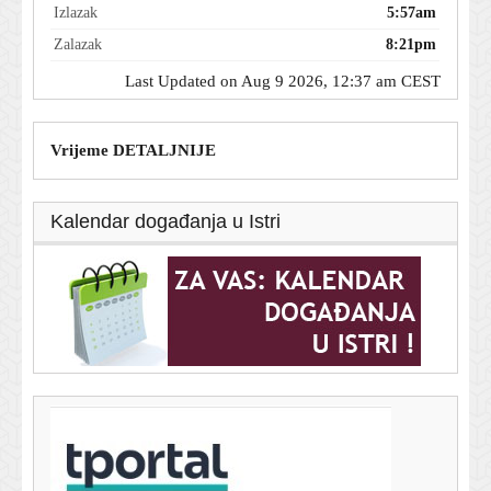
Izlazak
5:57am
Zalazak
8:21pm
Last Updated on Aug 9 2026, 12:37 am CEST
Vrijeme DETALJNIJE
Kalendar događanja u Istri
T-portal.hr
Motociklist poginuo na Učki: Promet u prekidu
8. kolovoza 2026.