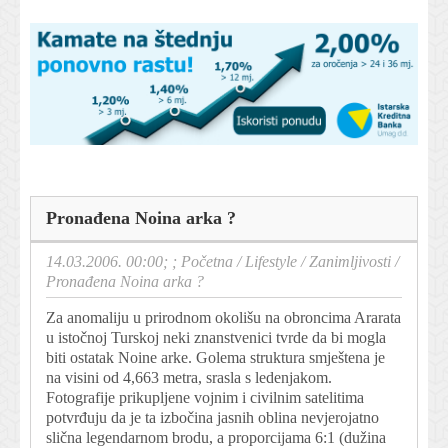
Pronađena Noina arka ?
14.03.2006. 00:00; ;
Početna
/
Lifestyle
/
Zanimljivosti
/
Pronađena Noina arka ?
Za anomaliju u prirodnom okolišu na obroncima Ararata
u istočnoj Turskoj neki znanstvenici tvrde da bi mogla
biti ostatak Noine arke. Golema struktura smještena je
na visini od 4,663 metra, srasla s ledenjakom.
Fotografije prikupljene vojnim i civilnim satelitima
potvrđuju da je ta izbočina jasnih oblina nevjerojatno
slična legendarnom brodu, a proporcijama 6:1 (dužina