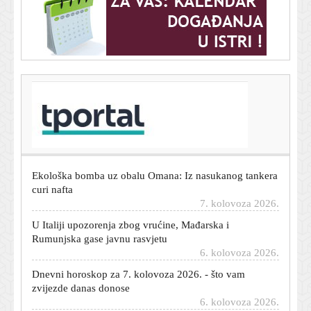
T-portal.hr
'Gospić je naš dom' traži hitnu sanaciju, trajni nadzor
vode i tla te ostavke upletenih
7. kolovoza 2026.
Ekološka bomba uz obalu Omana: Iz nasukanog tankera
curi nafta
7. kolovoza 2026.
U Italiji upozorenja zbog vrućine, Mađarska i
Rumunjska gase javnu rasvjetu
6. kolovoza 2026.
Dnevni horoskop za 7. kolovoza 2026. - što vam
zvijezde danas donose
6. kolovoza 2026.