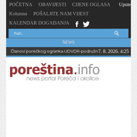
POČETNA
OBAVIJESTI
CIJENE OGLASA
Upute
Kolumna
POŠALJITE NAM VIJEST
KALENDAR DOGAĐANJA
NEWS
Članovi porečkog ogranka UDVDR-podružnice Istarske županije
7. 8. 2026. 4:25