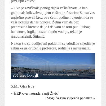
prvi ispit zrelosti.
– Ovo je završetak jednog dijela vaših života, a kao
gradonačelnik zahvaljujem vašim profesorima što su vas
uspješno proveli kroz ove četiri godine i vjerujem da se
vaši roditelji danas ponose. Želim vam da bez
predrasuda krenete dalje i da vam na tom putu ljubav,
humanost, logika i razum budu vodilje, rekao je
gradonačelnik Štifanić.
Nakon što su podijeljeni pokloni i svjedodžbe slijedila je
zakuska uz druženje profesora, roditelja i maturanata.
S.M., Glas Istre
«
HEP-ova nagrada Sanji Živić
Moguća kiša zvijezda padalica
»