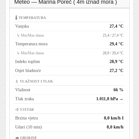
Meteo — Marina Poreč ( 4m iznad mora )
🌡 TEMPERATURA
Vanjska
27,4 °C
↳ Min/Max danas
25,4 / 27,4 °C
Temperatura mora
29,4 °C
↳ Min/Max danas
28,9 / 29,4 °C
Indeks topline
28,9 °C
Osjet hladnoće
27,2 °C
💧 VLAŽNOST I TLAK
Vlažnost
66 %
Tlak zraka
1.011,8 hPa →
💨 VJETAR
Brzina vjetra
0,0 km/h I
Udari (10 min)
8,0 km/h
🌧 OBORINE