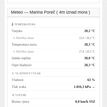
Meteo — Marina Poreč ( 4m iznad mora )
🌡 TEMPERATURA
Vanjska
28,2 °C
↳ Min/Max danas
22,6 / 28,2 °C
Temperatura mora
28,3 °C
↳ Min/Max danas
27,8 / 28,3 °C
Indeks topline
30,0 °C
Osjet hladnoće
28,3 °C
💧 VLAŽNOST I TLAK
Vlažnost
63 %
Tlak zraka
1.016,3 hPa →
💨 VJETAR
Brzina vjetra
0,0 km/h SSZ