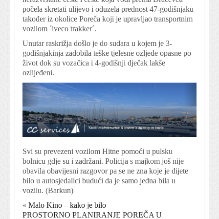
počela skretati ulijevo i oduzela prednost 47-godišnjaku
također iz okolice Poreča koji je upravljao transportnim
vozilom ´iveco trakker´.
Unutar raskrižja došlo je do sudara u kojem je 3-
godišnjakinja zadobila teške tjelesne ozljede opasne po
život dok su vozačica i 4-godišnji dječak lakše
ozlijeđeni.
Svi su prevezeni vozilom Hitne pomoći u pulsku
bolnicu gdje su i zadržani. Policija s majkom još nije
obavila obavijesni razgovor pa se ne zna koje je dijete
bilo u autosjedalici budući da je samo jedna bila u
vozilu. (Barkun)
«
Malo Kino – kako je bilo
PROSTORNO PLANIRANJE POREČA U