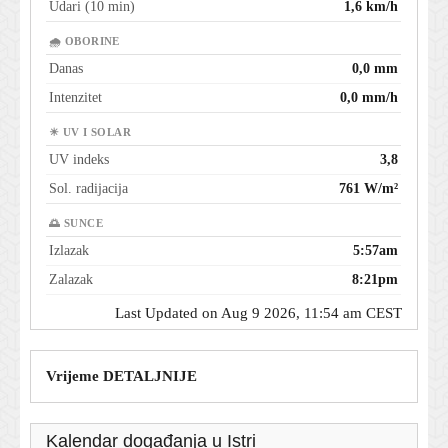
Udari (10 min)
1,6 km/h
🌧 OBORINE
Danas
0,0 mm
Intenzitet
0,0 mm/h
☀ UV I SOLAR
UV indeks
3,8
Sol. radijacija
761 W/m²
🌅 SUNCE
Izlazak
5:57am
Zalazak
8:21pm
Last Updated on Aug 9 2026, 11:54 am CEST
Vrijeme DETALJNIJE
Kalendar događanja u Istri