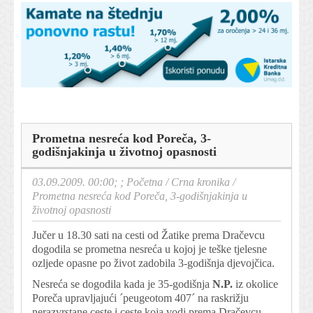
Prometna nesreća kod Poreča, 3-
godišnjakinja u životnoj opasnosti
03.09.2009. 00:00; ;
Početna
/
Crna kronika
/
Prometna nesreća kod Poreča, 3-godišnjakinja u
životnoj opasnosti
Jučer u 18.30 sati na cesti od Žatike prema Dračevcu
dogodila se prometna nesreća u kojoj je teške tjelesne
ozljede opasne po život zadobila 3-godišnja djevojčica.
Nesreća se dogodila kada je 35-godišnja
N.P.
iz okolice
Poreča upravljajući ´peugeotom 407´ na raskrižju
nerazvrstane ceste i ceste koja vodi prema Dračevcu