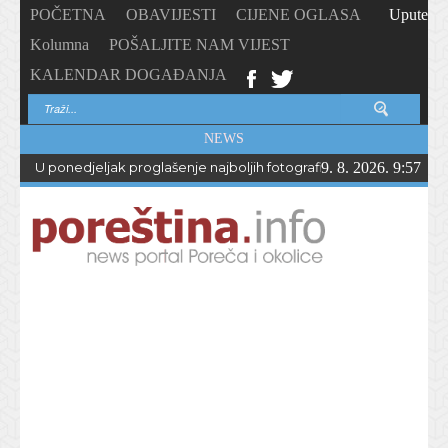
POČETNA
OBAVIJESTI
CIJENE OGLASA
Upute
Kolumna
POŠALJITE NAM VIJEST
KALENDAR DOGAĐANJA
NEWS
U ponedjeljak proglašenje najboljih fotografija – PhotoCity2026 
9. 8. 2026. 9:57