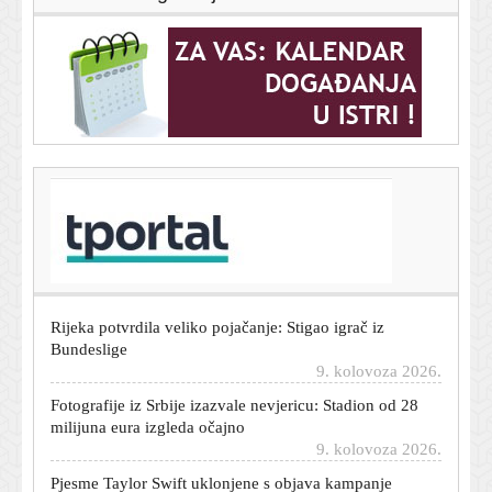
T-portal.hr
Unuk Alke Vuice ima nesvakidašnje ime: Roditelji
otkrili posebno značenje
9. kolovoza 2026.
Rijeka potvrdila veliko pojačanje: Stigao igrač iz
Bundeslige
9. kolovoza 2026.
Fotografije iz Srbije izazvale nevjericu: Stadion od 28
milijuna eura izgleda očajno
9. kolovoza 2026.
Pjesme Taylor Swift uklonjene s objava kampanje
Donalda Trumpa i Bijele kuće