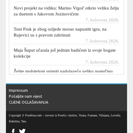
Novi projekt na vidiku: Marino Vrgoč otkrio veliku želju
za duetom s Jakovom Jozinovićem
7. kolovoza 2026.
Toni Fruk je zbog ozljede morao napustiti igru, na
Rujevici su s pravom zabrinuti
7. kolovoza 2026.
Maja Šuput očarala još jednim badićem iz svoje bogate
kolekcije
7. kolovoza 2026.
Želite mobitelom snimiti nadolazeću veliku pomrčinu
Sunca? Evo što trebate znati
7. kolovoza 2026.
VIDEO/FOTO Ovako Bundek već dugo nije izgledao:
Impressum
Nevjerojatni prizori
Pošaljite nam vijest
7. kolovoza 2026.
CIJENE OGLAŠAVANJA
Zara ima suknju koja spašava svaki ljetni stajling, a stoji
manje od 40 eura
Copyright © Poreština.info – novosti iz Poreča i okolice, Vrsara, Funtane, Višnjana, Lovreča,
7. kolovoza 2026.
Kaštelira, Tara.
Nastavlja se rast prihoda Airbnb-a: Evo poslovanja