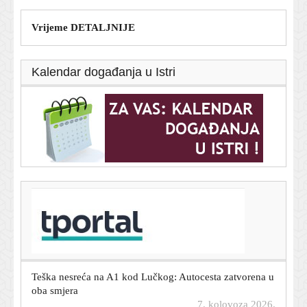
Vrijeme DETALJNIJE
Kalendar događanja u Istri
T-portal.hr
Dalić postaje najplaćeniji hrvatski trener u povijesti. Evo
koji je na svjetskoj ljestvici
7. kolovoza 2026.
Teška nesreća na A1 kod Lučkog: Autocesta zatvorena u
oba smjera
7. kolovoza 2026.