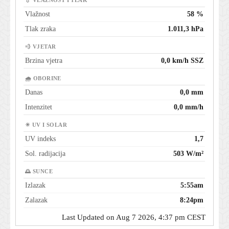
💧 VLAŽNOST I TLAK
Vlažnost
58 %
Tlak zraka
1.011,3 hPa
💨 VJETAR
Brzina vjetra
0,0 km/h SSZ
🌧 OBORINE
Danas
0,0 mm
Intenzitet
0,0 mm/h
☀ UV I SOLAR
UV indeks
1,7
Sol. radijacija
503 W/m²
🌅 SUNCE
Izlazak
5:55am
Zalazak
8:24pm
Last Updated on Aug 7 2026, 4:37 pm CEST