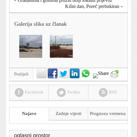
«
Građanima i gostima pružiti bolji lokalni prijevoz
Kišni dan, Poreč prebukiran
»
Galerija slika uz članak
Podijeli
Facebook
Twitter
RSS
Najave
Zadnje vijesti
Prognoza
vremena
oglasni prostor