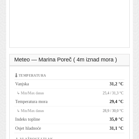
Meteo — Marina Poreč ( 4m iznad mora )
🌡 TEMPERATURA
Vanjska
31,2 °C
↳ Min/Max danas
25,4 / 31,3 °C
Temperatura mora
29,4 °C
↳ Min/Max danas
28,9 / 30,0 °C
Indeks topline
35,0 °C
Osjet hladnoće
31,1 °C