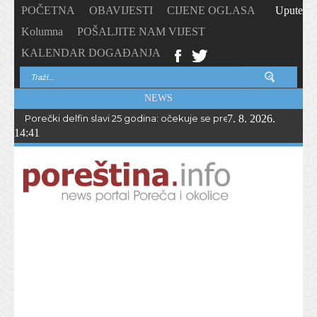
POČETNA
OBAVIJESTI
CIJENE OGLASA
Upute
Kolumna
POŠALJITE NAM VIJEST
KALENDAR DOGAĐANJA
NEWS
Porečki delfin slavi 25 godina: očekuje se preko 1.700 sudionika 
7. 8. 2026.
14:41