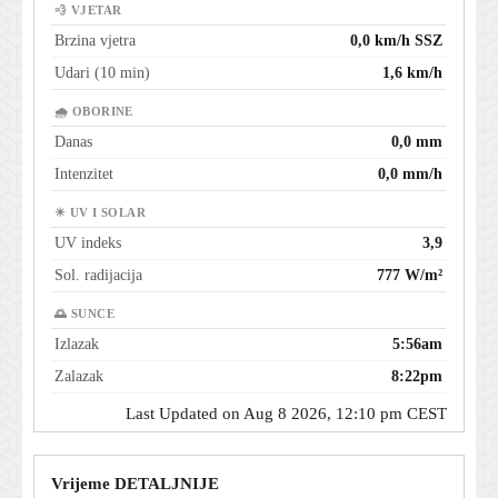
💨 VJETAR
Brzina vjetra
0,0 km/h SSZ
Udari (10 min)
1,6 km/h
🌧 OBORINE
Danas
0,0 mm
Intenzitet
0,0 mm/h
☀ UV I SOLAR
UV indeks
3,9
Sol. radijacija
777 W/m²
🌅 SUNCE
Izlazak
5:56am
Zalazak
8:22pm
Last Updated on Aug 8 2026, 12:10 pm CEST
Vrijeme DETALJNIJE