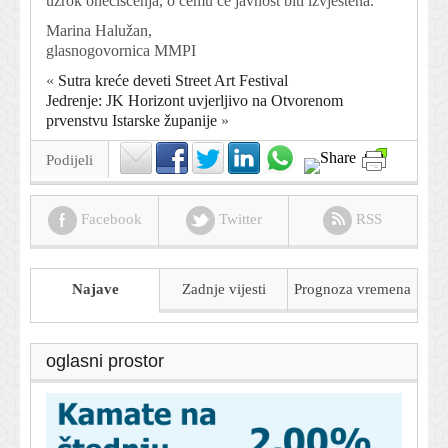
uzrok onečišćenja, o čemu će javnost biti izvještena.
Marina Halužan,
glasnogovornica MMPI
«
Sutra kreće deveti Street Art Festival
Jedrenje: JK Horizont uvjerljivo na Otvorenom
prvenstvu Istarske županije
»
Podijeli
Facebook
Twitter
RSS
Najave
Zadnje vijesti
Prognoza
vremena
oglasni prostor