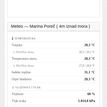
Meteo — Marina Poreč ( 4m iznad mora )
🌡 TEMPERATURA
Vanjska
28,3 °C
↳ Min/Max danas
26,3 / 29,2 °C
Temperatura mora
28,3 °C
↳ Min/Max danas
27,8 / 28,9 °C
Indeks topline
31,1 °C
Osjet hladnoće
28,3 °C
💧 VLAŽNOST I TLAK
Vlažnost
68 %
Tlak zraka
1.014,8 hPa