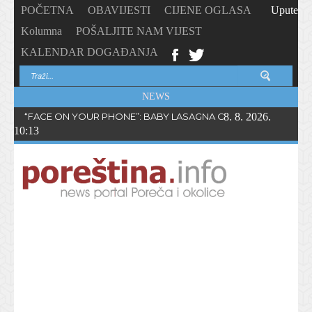
POČETNA
OBAVIJESTI
CIJENE OGLASA
Upute
Kolumna
POŠALJITE NAM VIJEST
KALENDAR DOGAĐANJA
NEWS
“FACE ON YOUR PHONE”: BABY LASAGNA OBJAVIO NOVI SING
8. 8. 2026.
10:13