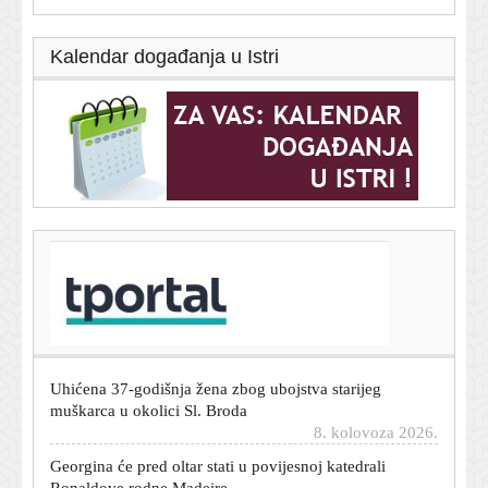
Kalendar događanja u Istri
T-portal.hr
BBB i Torcida se mlatili na zagrebačkom aerodromu.
Procurio video sukoba
8. kolovoza 2026.
Uhićena 37-godišnja žena zbog ubojstva starijeg
muškarca u okolici Sl. Broda
8. kolovoza 2026.
Georgina će pred oltar stati u povijesnoj katedrali
Ronaldove rodne Madeire