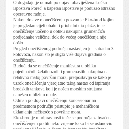
O događaju je odmah po dojavi obaviještena Lučka
ispostava Poreč, a kapetan ispostave je poduzeo istražno
operativne radnje.
Nakon dojave o onečišćenju pozvan je Eko-brod kojim
je pregledan cijeli obalni i priobalni dio plaže, te je
onečišćenje uočeno u obliku nakupina grumenčića
podjednake veličine, dok do većeg onečišćenja nije
došlo.
Pregled onečišćenog područja nastavljen je i sutradan 3.
kolovoza, nakon što je stiglo više dojava građana o
onečišćenju.
Budući da se onečišćenje manifestira u obliku
pojedinačnih želatinoznih i grumenastih nakupina na
relativno maloj površini mora, pretpostavlja se kako je
uzrok onečišćenju vjerojatno talog nastao od ispiranja
brodskih tankova koji je nošen morskim strujama
nanešen u blizinu obale.
Odmah po dojavi onečišćenju koncesionar na
predmetnom području pristupio je mehaničkom
uklanjanju nečistoće s površine mora.
Eko-brod je u pripravnosti te će se područja zahvaćena
onečišćenjem pratiti neko vrijeme kako bi se ustanovio