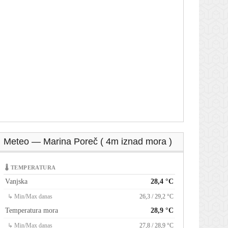
Meteo — Marina Poreč ( 4m iznad mora )
🌡 TEMPERATURA
Vanjska
28,4 °C
↳ Min/Max danas
26,3 / 29,2 °C
Temperatura mora
28,9 °C
↳ Min/Max danas
27,8 / 28,9 °C