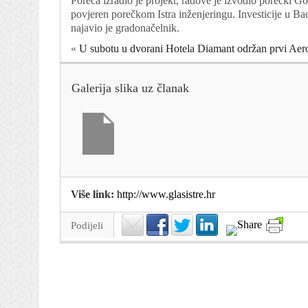
Poreča izradio je projekt, radove je izvodio porečki Go
povjeren porečkom Istra inženjeringu. Investicije u Ba
najavio je gradonačelnik.
«
U subotu u dvorani Hotela Diamant održan prvi Aer
Galerija slika uz članak
Više link:
http://www.glasistre.hr
Podijeli