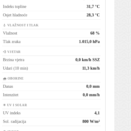
Indeks topline
31,7 °C
Osjet hladnoće
28,3 °C
💧 VLAŽNOST I TLAK
Vlažnost
68 %
Tlak zraka
1.015,0 hPa
💨 VJETAR
Brzina vjetra
0,0 km/h SSZ
Udari (10 min)
11,3 km/h
🌧 OBORINE
Danas
0,0 mm
Intenzitet
0,0 mm/h
☀ UV I SOLAR
UV indeks
4,1
Sol. radijacija
800 W/m²