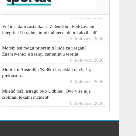
pripremiti savršena jaja na oko
8. kolovoza 2026.
Vučić nakon sastanka sa Zelenskim: Podržavamo
integritet Ukrajine, tu nikad neće biti nikakvih 'ali'
8. kolovoza 2026.
Morski psi mogu pripremiti ljude za uragan?
Znanstvenici istražuju zanimljivu teoriju
8. kolovoza 2026.
Modrić u Australiji: 'Koliko hrvatskih navijača,
prekrasno...'
8. kolovoza 2026.
Miletić traži istragu oko Udbine: 'Ovo više nije
izolirani lokalni incident'
8. kolovoza 2026.
Senat odobrio: Američkoj vladi produljeno
financiranje
8. kolovoza 2026.
Orban u Srbiji: Došao na festival trubača, naručio
ćevap, pivo i svadbarski kupus