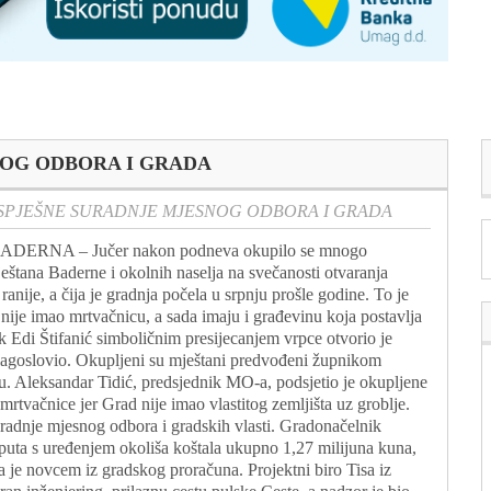
NOG ODBORA I GRADA
SPJEŠNE SURADNJE MJESNOG ODBORA I GRADA
ADERNA – Jučer nakon podneva okupilo se mnogo
eštana Baderne i okolnih naselja na svečanosti otvaranja
anije, a čija je gradnja počela u srpnju prošle godine. To je
nije imao mrtvačnicu, a sada imaju i građevinu koja postavlja
k Edi Štifanić simboličnim presijecanjem vrpce otvorio je
blagoslovio. Okupljeni su mještani predvođeni župnikom
lju. Aleksandar Tidić, predsjednik MO-a, podsjetio je okupljene
mrtvačnice jer Grad nije imao vlastitog zemljišta uz groblje.
suradnje mjesnog odbora i gradskih vlasti. Gradonačelnik
g puta s uređenjem okoliša koštala ukupno 1,27 milijuna kuna,
 je novcem iz gradskog proračuna. Projektni biro Tisa iz