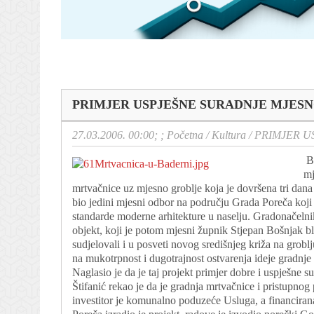
PRIMJER USPJEŠNE SURADNJE MJES
27.03.2006. 00:00; ;
Početna
/
Kultura
/
PRIMJER U
B
mj
mrtvačnice uz mjesno groblje koja je dovršena tri dana r
bio jedini mjesni odbor na području Grada Poreča koji 
standarde moderne arhitekture u naselju. Gradonačelni
objekt, koji je potom mjesni župnik Stjepan Bošnjak 
sudjelovali i u posveti novog središnjeg križa na grob
na mukotrpnost i dugotrajnost ostvarenja ideje gradnje 
Naglasio je da je taj projekt primjer dobre i uspješne 
Štifanić rekao je da je gradnja mrtvačnice i pristupno
investitor je komunalno poduzeće Usluga, a financirana