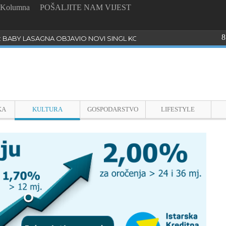
Kolumna
POŠALJITE NAM VIJEST
8
: BABY LASAGNA OBJAVIO NOVI SINGL KOJI PROGOVARA O BULLYI
KA
KULTURA
GOSPODARSTVO
LIFESTYLE