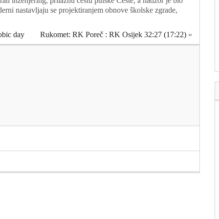
ran inženjering, prilaznu cestu pulske Ceste, a nadzor je bio
derni nastavljaju se projektiranjem obnove školske zgrade,
obic day
Rukomet: RK Poreč : RK Osijek 32:27 (17:22)
»