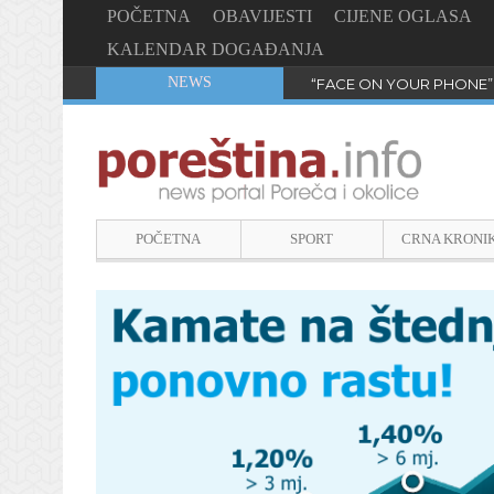
POČETNA
OBAVIJESTI
CIJENE OGLASA
KALENDAR DOGAĐANJA
NEWS
“FACE ON YOUR PHONE”
POČETNA
SPORT
CRNA KRONI