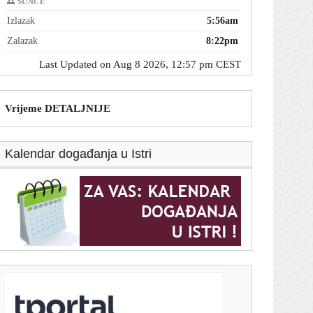
🌅 SUNCE
Izlazak
5:56am
Zalazak
8:22pm
Last Updated on Aug 8 2026, 12:57 pm CEST
Vrijeme DETALJNIJE
Kalendar događanja u Istri
T-portal.hr
Zaboravite na tavu: Vrhunski chef otkriva kako