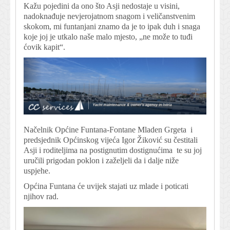
Kažu pojedini da ono što Asji nedostaje u visini,
nadoknađuje nevjerojatnom snagom i veličanstvenim
skokom, mi funtanjani znamo da je to ipak duh i snaga
koje joj je utkalo naše malo mjesto, „ne može to tuđi
ćovik kapit“.
Načelnik Općine Funtana-Fontane Mladen Grgeta i
predsjednik Općinskog vijeća Igor Žiković su čestitali
Asji i roditeljima na postignutim dostignućima te su joj
uručili prigodan poklon i zaželjeli da i dalje niže
uspjehe.
Općina Funtana će uvijek stajati uz mlade i poticati
njihov rad.