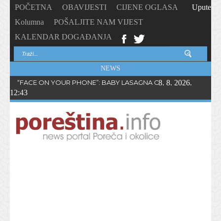
POČETNA
OBAVIJESTI
CIJENE OGLASA
Upute
Kolumna
POŠALJITE NAM VIJEST
KALENDAR DOGAĐANJA
NEWS
“FACE ON YOUR PHONE”: BABY LASAGNA OBJAVIO NOVI SING
8. 8. 2026.
12:43