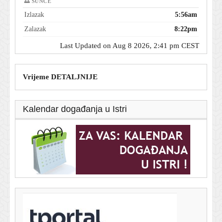
🌅 SUNCE
Izlazak
5:56am
Zalazak
8:22pm
Last Updated on Aug 8 2026, 2:41 pm CEST
Vrijeme DETALJNIJE
Kalendar događanja u Istri
T-portal.hr
Ana Ivanović pokazala dva savršena ljetna looka: Bira
odvažne boje i ženstvene krojeve
8. kolovoza 2026.