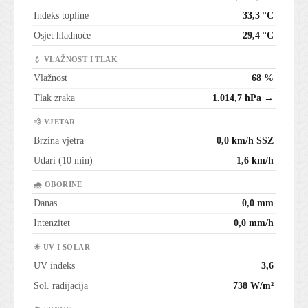
Indeks topline
33,3 °C
Osjet hladnoće
29,4 °C
💧 VLAŽNOST I TLAK
Vlažnost
68 %
Tlak zraka
1.014,7 hPa →
💨 VJETAR
Brzina vjetra
0,0 km/h SSZ
Udari (10 min)
1,6 km/h
🌧 OBORINE
Danas
0,0 mm
Intenzitet
0,0 mm/h
☀ UV I SOLAR
UV indeks
3,6
Sol. radijacija
738 W/m²