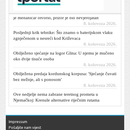
Motor su gotovo godinu dana držali upaljenim: Kad ga
je mehaničar otvorio, prizor je bio nevjerojatan
8. kolovoza 2026.
Posljednji krik tehnike: Što znamo o baterijskom vlaku
zgnječenom u nesreći kod Križevaca
8. kolovoza 2026.
Obilježeno sjećanje na logor Glina: U njemu je mučeno
oko dvije tisuće osoba
8. kolovoza 2026.
Obilježena predaja kordunskog korpusa: 'Sjećanje čuvati
bez mržnje, ali s ponosom'
8. kolovoza 2026.
Ove nedjelje nema zabrane teretnog prometa u
Njemačkoj: Krenule alternative riječnim rutama
8. kolovoza 2026.
Ministarstvo zdravstva o sudaru vlakova: Šest putnika je
teško ozlijeđeno, 14 lakše
8. kolovoza 2026.
Impressum
Pošaljite nam vijest
Objavljena nova snimka makljaže BBB-a i Torcide u