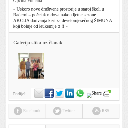
Općina Funtana
«
Uskoro nove društvene prostorije u staroj školi u
Baderni – početak radova nakon ljetne sezone
AKCIJA darivanja krvi za devetomjesečnog ŠIMUNA
koji boluje od leukemije :( !!
»
Galerija slika uz članak
Podijeli
Facebook
Twitter
RSS