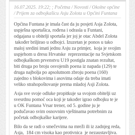
16.07.2025. 19:22; ;
Početna
/
Novosti
/
Okolne općine
/
Prijem za odbojkašicu Asju Zolota u Općini Funtana
Općina Funtana je imala čast da ju posjeti Asja Zolota,
uspješna sportašica, rođena i odrasla u Funtani,
odgajana u obitelji sportaša jer joj je otac Abdel Zolota
također briljirao u odbojci. Izuzetan je ponos u tako
maloj sredini imati jednu Asju za primjer, koja je svojim
uspjehom u dresu Hrvatske reprezentacije na Svjetskom
odbojkaškom prvenstvu U19 postigla znatan rezultat,
biti druga po broju osvojenih poena iz napada (129) te
druga najbolja po apsolutnom zbroju poena (160)
zajedno s blokovima i asovima odaje da treba imati
veliko strahopoštovanje prema mladoj Asji Zolota.
Asja sve svoje odluke propitkuje sa svojom obitelji uz
svesrdnu pomoć oca koji je također igrao odbojku te je
u OK Funtana Vrsar trener, od 5. godine ju je
podučavao svim osnovnim vještinama potrebnim za
početak odbojkaške karijere.
Bilo da se radi o smečevima na mreži ili iz zadnjeg reda,
Asja, 184 cm visoka kao protivnica je nezaustavljiva.