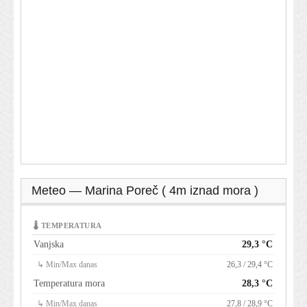
Meteo — Marina Poreč ( 4m iznad mora )
🌡 TEMPERATURA
Vanjska
29,3 °C
↳ Min/Max danas
26,3 / 29,4 °C
Temperatura mora
28,3 °C
↳ Min/Max danas
27,8 / 28,9 °C