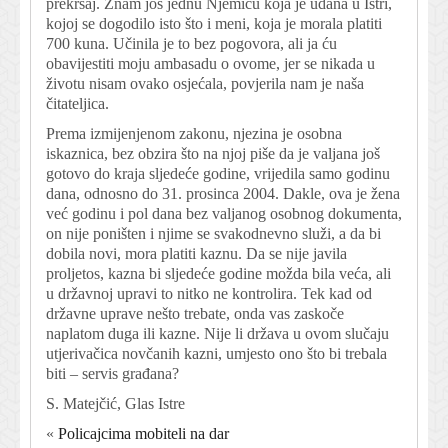
prekršaj. Znam još jednu Njemicu koja je udana u Istri,
kojoj se dogodilo isto što i meni, koja je morala platiti
700 kuna. Učinila je to bez pogovora, ali ja ću
obavijestiti moju ambasadu o ovome, jer se nikada u
životu nisam ovako osjećala, povjerila nam je naša
čitateljica.
Prema izmijenjenom zakonu, njezina je osobna
iskaznica, bez obzira što na njoj piše da je valjana još
gotovo do kraja sljedeće godine, vrijedila samo godinu
dana, odnosno do 31. prosinca 2004. Dakle, ova je žena
već godinu i pol dana bez valjanog osobnog dokumenta,
on nije poništen i njime se svakodnevno služi, a da bi
dobila novi, mora platiti kaznu. Da se nije javila
proljetos, kazna bi sljedeće godine možda bila veća, ali
u državnoj upravi to nitko ne kontrolira. Tek kad od
državne uprave nešto trebate, onda vas zaskoče
naplatom duga ili kazne. Nije li država u ovom slučaju
utjerivačica novčanih kazni, umjesto ono što bi trebala
biti – servis građana?
S. Matejčić, Glas Istre
«
Policajcima mobiteli na dar