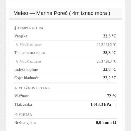
Meteo — Marina Poreč ( 4m iznad mora )
🌡 TEMPERATURA
Vanjska
22,3 °C
↳ Min/Max danas
22,2 / 25,5 °C
Temperatura mora
28,3 °C
↳ Min/Max danas
28,3 / 28,3 °C
Indeks topline
22,8 °C
Osjet hladnoće
22,2 °C
💧 VLAŽNOST I TLAK
Vlažnost
72 %
Tlak zraka
1.013,3 hPa →
💨 VJETAR
Brzina vjetra
0,0 km/h IJ