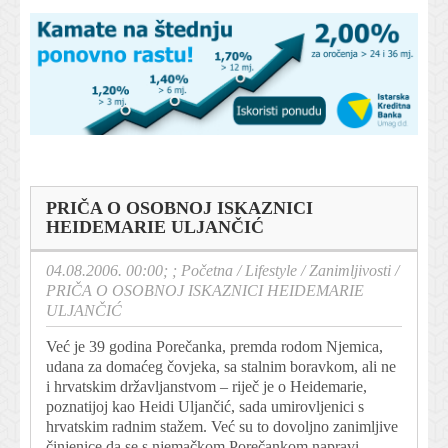
PRIČA O OSOBNOJ ISKAZNICI
HEIDEMARIE ULJANČIĆ
04.08.2006. 00:00; ;
Početna
/
Lifestyle
/
Zanimljivosti
/
PRIČA O OSOBNOJ ISKAZNICI HEIDEMARIE
ULJANČIĆ
Već je 39 godina Porečanka, premda rodom Njemica,
udana za domaćeg čovjeka, sa stalnim boravkom, ali ne
i hrvatskim državljanstvom – riječ je o Heidemarie,
poznatijoj kao Heidi Uljančić, sada umirovljenici s
hrvatskim radnim stažem. Već su to dovoljno zanimljive
činjenice da se s njemačkom Porečankom napravi