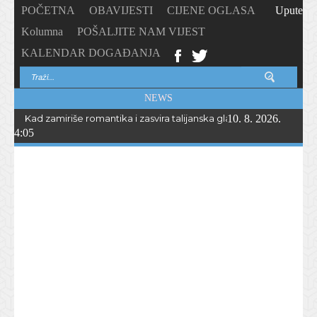
POČETNA
OBAVIJESTI
CIJENE OGLASA
Upute
Kolumna
POŠALJITE NAM VIJEST
KALENDAR DOGAĐANJA
NEWS
Kad zamiriše romantika i zasvira talijanska glazba… Peta „Serata r
10. 8. 2026.
4:05