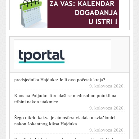
T-portal.hr
Garcia nakon remija s Istrom: 'Nisam razočaran'
9. kolovoza 2026.
Torcida prvi put na tribini nakon devet godina prozvala
predsjednika Hajduka: Je li ovo početak kraja?
9. kolovoza 2026.
Kaos na Poljudu: Torcidaši se međusobno potukli na
tribini nakon utakmice
9. kolovoza 2026.
Šego otkrio kakva je atmosfera vladala u svlačionici
nakon šokantnog kiksa Hajduka
9. kolovoza 2026.
Evo što je Istrin trener rekao nakon remija s Hajdukom