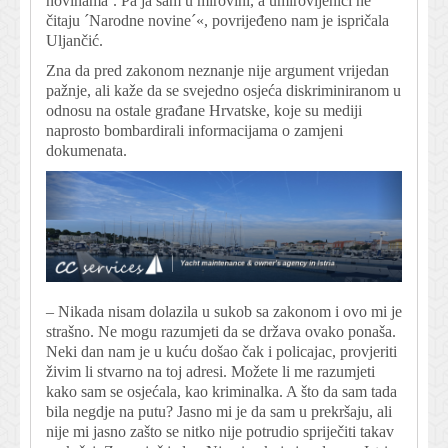
novinama´. Pa ja sam u mirovini, a umirovljenici ne
čitaju ´Narodne novine´«, povrijeđeno nam je ispričala
Uljančić.
Zna da pred zakonom neznanje nije argument vrijedan
pažnje, ali kaže da se svejedno osjeća diskriminiranom u
odnosu na ostale građane Hrvatske, koje su mediji
naprosto bombardirali informacijama o zamjeni
dokumenata.
– Nikada nisam dolazila u sukob sa zakonom i ovo mi je
strašno. Ne mogu razumjeti da se država ovako ponaša.
Neki dan nam je u kuću došao čak i policajac, provjeriti
živim li stvarno na toj adresi. Možete li me razumjeti
kako sam se osjećala, kao kriminalka. A što da sam tada
bila negdje na putu? Jasno mi je da sam u prekršaju, ali
nije mi jasno zašto se nitko nije potrudio spriječiti takav