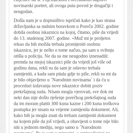
novinarski portret, ali ovoga puta povod je drugačiji i
neugodan.
Došla nam je u dopisništvo ispričati kako je kao strana
državljanka sa stalnim boravkom u Poreču 2002. godine
dobila osobnu iskaznicu na kojoj, čitamo, piše da vrijedi
do 13. studenog 2007. godine. »Muž mi je proljetos
rekao da bih možda trebala promijeniti osobnu
iskaznicu, jer je nešto o tome načuo, pa sam u svibnju
otišla u policiju. Ne da su me neugodno iznenadili:
premda na mojoj iskaznici piše da vrijedi još više od
godinu dana, rekli su da sam je odavno trebala
zamijeniti, a kada sam pitala gdje to piše, rekli su mi da
je bilo objavljeno u ´Narodnim novinama´ i da ću u
proceduri izdavanja nove iskaznice dobiti poziv
prekršajnog suda. Nisam mogla vjerovati, sve dok mi
neki dan nije došlo rješenje porečkog prekršajnog suda
da im moram platiti 300 kuna kazne i 200 kuna troškova
postupka jer nisam na vrijeme zamijenila dokument. Ali,
kako bih ja mogla znati da trebam zamijeniti dokument
na kojem piše da još vrijedi, a obavijesti o tome nije bilo
niti u jednom mediju, nego samo u ´Narodnom