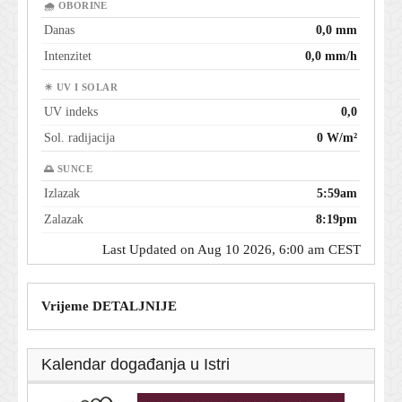
🌧 OBORINE
Danas
0,0 mm
Intenzitet
0,0 mm/h
☀ UV I SOLAR
UV indeks
0,0
Sol. radijacija
0 W/m²
🌅 SUNCE
Izlazak
5:59am
Zalazak
8:19pm
Last Updated on Aug 10 2026, 6:00 am CEST
Vrijeme DETALJNIJE
Kalendar događanja u Istri