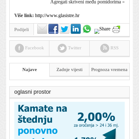
Agregati skriveni među pomidorima
»
Više link:
http://www.glasistre.hr
Podijeli
Facebook
Twitter
RSS
Najave
Zadnje vijesti
Prognoza
vremena
oglasni prostor