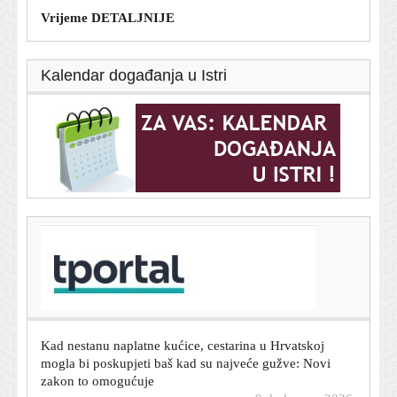
Vrijeme DETALJNIJE
Kalendar događanja u Istri
T-portal.hr
FOTO Pogledajte kako izgleda urušena vila na koju su
se popeli ozlijeđeni maloljetnici
9. kolovoza 2026.
Kad nestanu naplatne kućice, cestarina u Hrvatskoj
mogla bi poskupjeti baš kad su najveće gužve: Novi
zakon to omogućuje
9. kolovoza 2026.