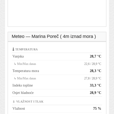
Meteo — Marina Poreč ( 4m iznad mora )
🌡 TEMPERATURA
Vanjska
28,7 °C
↳ Min/Max danas
22,6 / 28,9 °C
Temperatura mora
28,3 °C
↳ Min/Max danas
27,8 / 28,9 °C
Indeks topline
33,3 °C
Osjet hladnoće
28,9 °C
💧 VLAŽNOST I TLAK
Vlažnost
75 %