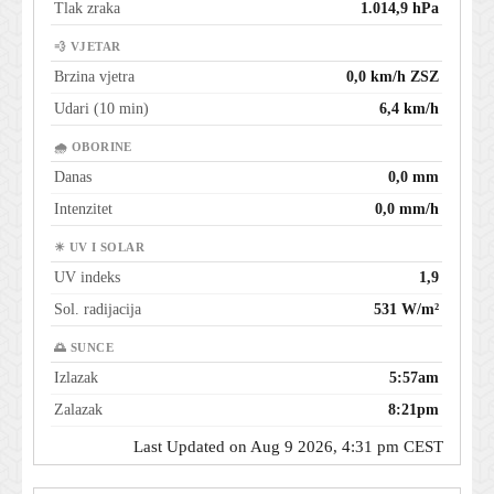
Tlak zraka
1.014,9 hPa
💨 VJETAR
Brzina vjetra
0,0 km/h ZSZ
Udari (10 min)
6,4 km/h
🌧 OBORINE
Danas
0,0 mm
Intenzitet
0,0 mm/h
☀ UV I SOLAR
UV indeks
1,9
Sol. radijacija
531 W/m²
🌅 SUNCE
Izlazak
5:57am
Zalazak
8:21pm
Last Updated on Aug 9 2026, 4:31 pm CEST