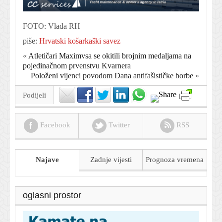
FOTO: Vlada RH
piše:
Hrvatski košarkaški savez
«
Atletičari Maximvsa se okitili brojnim medaljama na
pojedinačnom prvenstvu Kvarnera
Položeni vijenci povodom Dana antifašističke borbe
»
Podijeli
Facebook
Twitter
RSS
Najave
Zadnje vijesti
Prognoza
vremena
oglasni prostor