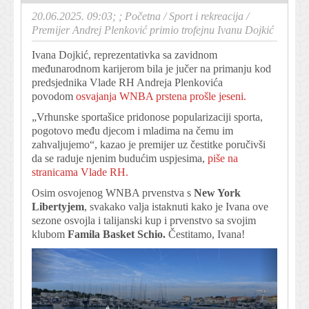
20.06.2025. 09:03; ;
Početna
/
Sport i rekreacija
/
Premijer Andrej Plenković primio trofejnu Ivanu Dojkić
Ivana Dojkić, reprezentativka sa zavidnom
međunarodnom karijerom bila je jučer na primanju kod
predsjednika Vlade RH Andreja Plenkovića
povodom
osvajanja WNBA prstena prošle jeseni.
„Vrhunske sportašice pridonose popularizaciji sporta,
pogotovo među djecom i mladima na čemu im
zahvaljujemo“, kazao je premijer uz čestitke poručivši
da se raduje njenim budućim uspjesima,
piše na
stranicama Vlade RH.
Osim osvojenog WNBA prvenstva s
New York
Libertyjem
, svakako valja istaknuti kako je Ivana ove
sezone osvojla i talijanski kup i prvenstvo sa svojim
klubom
Famila Basket
Schio.
Čestitamo, Ivana!