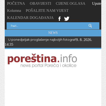
POČETNA
OBAVIJESTI
CIJENE OGLASA
Upute
Kolumna
POŠALJITE NAM VIJEST
KALENDAR DOGAĐANJA
NEWS
U ponedjeljak proglašenje najboljih fotografija – PhotoCity2026 
9. 8. 2026.
14:35