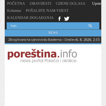
POČETNA
OBAVIJESTI
CIJENE OGLASA
Upute
Kolumna
POŠALJITE NAM VIJEST
KALENDAR DOGAĐANJA
NEWS
Zbog kvara na cjevovodu Baderna – Dračevac bez vode do večern
6. 8. 2026. 2:15