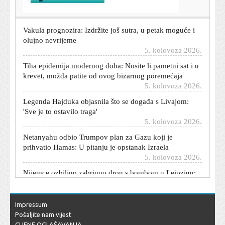
5. kolovoza 2026.
Vakula prognozira: Izdržite još sutra, u petak moguće i
olujno nevrijeme
5. kolovoza 2026.
Tiha epidemija modernog doba: Nosite li pametni sat i u
krevet, možda patite od ovog bizarnog poremećaja
5. kolovoza 2026.
Legenda Hajduka objasnila što se događa s Livajom:
'Sve je to ostavilo traga'
5. kolovoza 2026.
Netanyahu odbio Trumpov plan za Gazu koji je
prihvatio Hamas: U pitanju je opstanak Izraela
5. kolovoza 2026.
Nijemce ozbiljno zabrinuo dron s bombom u Leipzigu:
'Bio je to hibridni napad'
5. kolovoza 2026.
'Neki su dobili previše, neki premalo': Što kažu branitelji
Impressum
o čestitki iz vlade?
Pošaljite nam vijest
5. kolovoza 2026.
CIJENE OGLAŠAVANJA