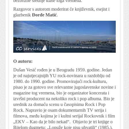
bezbrižne srednje klase toga vremena.
Razgovor s autorom moderirat će književnik, esejist i
glazbenik
Đorđe Matić
.
O autoru:
Dušan Vesić rođen je u Beogradu 1959. godine. Jedan
je od najutjecajnijih YU rock-novinara u razdoblju od
1980. do 1990. godine. Promovirajući rock-kulturu,
pisao je za gotovo sve relevantne jugoslavenske novine i
magazine tog vremena, bio je organizator koncerata i
izvršni producent na nekoliko rock i pop albuma. Bio je
urednik za domaću scenu u časopisima Rock i Pop
Rock. Napravio je osam dokumentarnih TV serija i
filmova, među kojima je i kultni serijal Rockovnik i film
„EKV – Kao da je bilo nekad“. Objavio je tri knjige o
Bijelom dugmetu: „Lopuže koje nisu uhvatili“ (1985.),