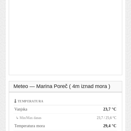
Meteo — Marina Poreč ( 4m iznad mora )
🌡 TEMPERATURA
Vanjska
23,7 °C
↳ Min/Max danas
23,7 / 25,6 °C
Temperatura mora
29,4 °C