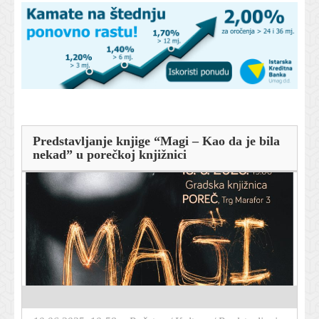
Predstavljanje knjige “Magi – Kao da je bila
nekad” u porečkoj knjižnici