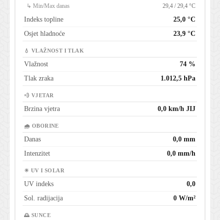
↳ Min/Max danas
29,4 / 29,4 °C
Indeks topline
25,0 °C
Osjet hladnoće
23,9 °C
💧 VLAŽNOST I TLAK
Vlažnost
74 %
Tlak zraka
1.012,5 hPa
💨 VJETAR
Brzina vjetra
0,0 km/h JIJ
🌧 OBORINE
Danas
0,0 mm
Intenzitet
0,0 mm/h
☀ UV I SOLAR
UV indeks
0,0
Sol. radijacija
0 W/m²
🌅 SUNCE