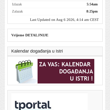
Izlazak
5:54am
Zalazak
8:25pm
Last Updated on Aug 6 2026, 4:14 am CEST
Vrijeme DETALJNIJE
Kalendar događanja u Istri
T-portal.hr
Dnevni horoskop za 6. kolovoza 2026. - što vam
zvijezde danas donose