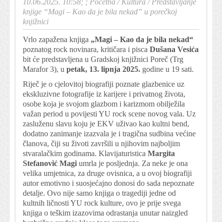
10.06.2025. 10:58; ;
Početna
/
Kultura
/
Predstavljanje
knjige “Magi – Kao da je bila nekad” u porečkoj
knjižnici
Vrlo zapažena knjiga
„Magi – Kao da je bila nekad“
poznatog rock novinara, kritičara i pisca
Dušana Vesića
bit će predstavljena u Gradskoj knjižnici Poreč (Trg
Marafor 3), u
petak, 13. lipnja 2025.
godine u 19 sati.
Riječ je o cjelovitoj biografiji poznate glazbenice uz
ekskluzivne fotografije iz karijere i privatnog života,
osobe koja je svojom glazbom i karizmom obilježila
važan period u povijesti YU rock scene novog vala. Uz
zasluženu slavu koju je EKV uživao kao kultni bend,
dodatno zanimanje izazvala je i tragična sudbina većine
članova, čiji su životi završili u njihovim najboljim
stvaralačkim godinama. Klavijaturistica
Margita
Stefanović Magi
umrla je posljednja. Za neke je ona
velika umjetnica, za druge ovisnica, a u ovoj biografiji
autor emotivno i suosjećajno donosi do sada nepoznate
detalje. Ovo nije samo knjiga o tragediji jedne od
kultnih ličnosti YU rock kulture, ovo je prije svega
knjiga o teškim izazovima odrastanja unutar naizgled