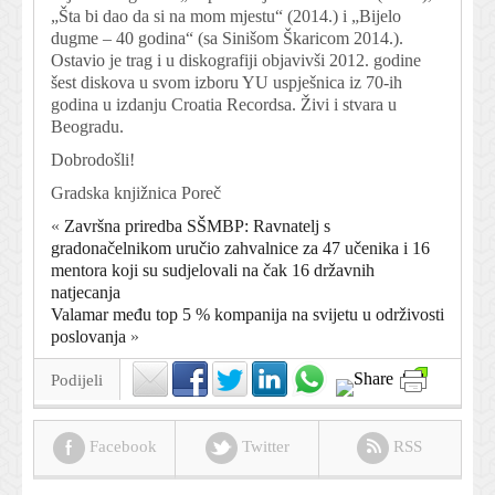
„Šta bi dao da si na mom mjestu“ (2014.) i „Bijelo
dugme – 40 godina“ (sa Sinišom Škaricom 2014.).
Ostavio je trag i u diskografiji objavivši 2012. godine
šest diskova u svom izboru YU uspješnica iz 70-ih
godina u izdanju Croatia Recordsa. Živi i stvara u
Beogradu.
Dobrodošli!
Gradska knjižnica Poreč
«
Završna priredba SŠMBP: Ravnatelj s
gradonačelnikom uručio zahvalnice za 47 učenika i 16
mentora koji su sudjelovali na čak 16 državnih
natjecanja
Valamar među top 5 % kompanija na svijetu u održivosti
poslovanja
»
Podijeli
Facebook
Twitter
RSS