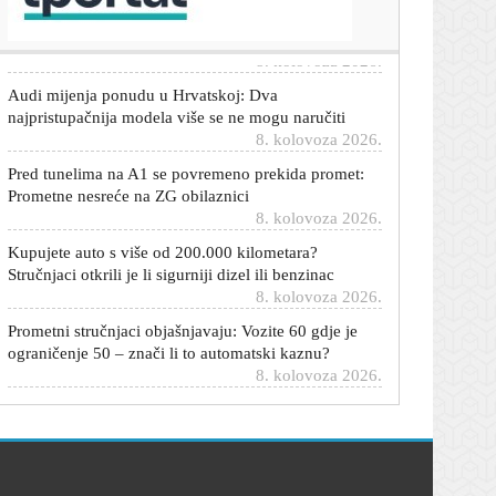
nas je uništilo'
8. kolovoza 2026.
Audi mijenja ponudu u Hrvatskoj: Dva
najpristupačnija modela više se ne mogu naručiti
8. kolovoza 2026.
Pred tunelima na A1 se povremeno prekida promet:
Prometne nesreće na ZG obilaznici
8. kolovoza 2026.
Kupujete auto s više od 200.000 kilometara?
Stručnjaci otkrili je li sigurniji dizel ili benzinac
8. kolovoza 2026.
Prometni stručnjaci objašnjavaju: Vozite 60 gdje je
ograničenje 50 – znači li to automatski kaznu?
8. kolovoza 2026.
Mehaničar izdvojio pet rabljenih auta koje bi kupio
odmah: Jedan je gotovo neuništiv
8. kolovoza 2026.
Odlazak iz Barcelone? Heroj SP-a ušao u pregovore s
novim klubom