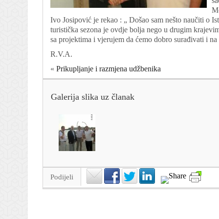
sa
M
Ivo Josipović je rekao : „ Došao sam nešto naučiti o I
turistička sezona je ovdje bolja nego u drugim krajev
sa projektima i vjerujem da ćemo dobro surađivati i na
R.V.A.
«
Prikupljanje i razmjena udžbenika
Galerija slika uz članak
Podijeli