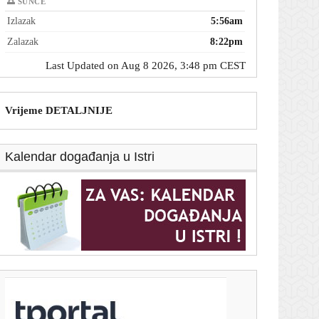
🌅 SUNCE
Izlazak
5:56am
Zalazak
8:22pm
Last Updated on Aug 8 2026, 3:48 pm CEST
Vrijeme DETALJNIJE
Kalendar događanja u Istri
T-portal.hr
Trener Hajduka otkrio veliki problem momčadi: 'To