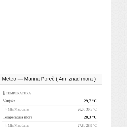
Meteo — Marina Poreč ( 4m iznad mora )
🌡 TEMPERATURA
Vanjska
29,7 °C
↳ Min/Max danas
26,3 / 30,5 °C
Temperatura mora
28,3 °C
↳ Min/Max danas
27,8 / 28,9 °C