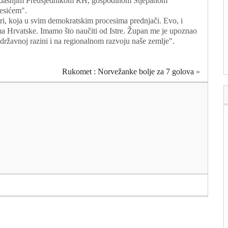
dašnjim Predsjednikom RH, gospodinom Stjepanom
esićem".
stri, koja u svim demokratskim procesima prednjači. Evo, i
ima Hrvatske. Imamo što naučiti od Istre. Župan me je upoznao
 državnoj razini i na regionalnom razvoju naše zemlje".
Rukomet : Norvežanke bolje za 7 golova
»