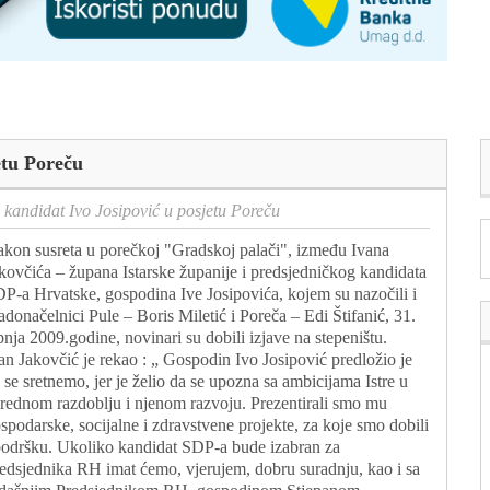
etu Poreču
 kandidat Ivo Josipović u posjetu Poreču
kon susreta u porečkoj "Gradskoj palači", između Ivana
kovčića – župana Istarske županije i predsjedničkog kandidata
P-a Hrvatske, gospodina Ive Josipovića, kojem su nazočili i
adonačelnici Pule – Boris Miletić i Poreča – Edi Štifanić, 31.
pnja 2009.godine, novinari su dobili izjave na stepeništu.
an Jakovčić je rekao : „ Gospodin Ivo Josipović predložio je
 se sretnemo, jer je želio da se upozna sa ambicijama Istre u
rednom razdoblju i njenom razvoju. Prezentirali smo mu
spodarske, socijalne i zdravstvene projekte, za koje smo dobili
podršku. Ukoliko kandidat SDP-a bude izabran za
edsjednika RH imat ćemo, vjerujem, dobru suradnju, kao i sa