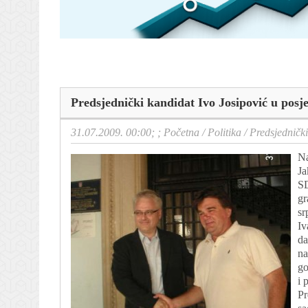
Predsjednički kandidat Ivo Josipović u posj
31.07.2009. 00:00; ;
Početna
/
Politika
/
Predsjednički
Na
Ja
SD
gr
sr
Iv
da
na
go
i 
Pr