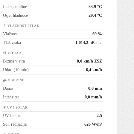
Indeks topline
33,9 °C
Osjet hladnoće
29,4 °C
💧 VLAŽNOST I TLAK
Vlažnost
69 %
Tlak zraka
1.014,2 hPa →
💨 VJETAR
Brzina vjetra
0,0 km/h ZSZ
Udari (10 min)
6,4 km/h
🌧 OBORINE
Danas
0,0 mm
Intenzitet
0,0 mm/h
☀ UV I SOLAR
UV indeks
2,5
Sol. radijacija
626 W/m²