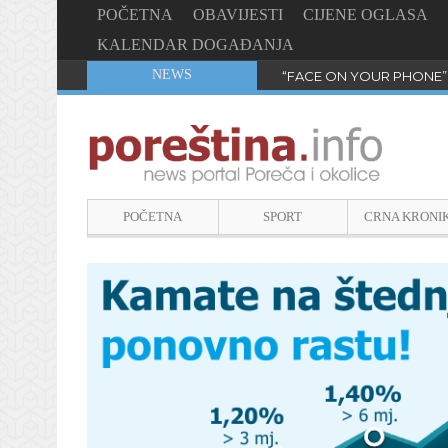
POČETNA
OBAVIJESTI
CIJENE OGLASA
KALENDAR DOGAĐANJA
NEWS
“FACE ON YOUR PHONE”
POČETNA
SPORT
CRNA KRONI