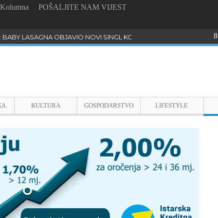
Kolumna
POŠALJITE NAM VIJEST
8
: BABY LASAGNA OBJAVIO NOVI SINGL KOJI PROGOVARA O BULLYI
KA
KULTURA
GOSPODARSTVO
LIFESTYLE