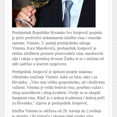
Predsjednik Republike Hrvatske Ivo Josipović posjetio
je jučer predvečer sedamnaestu izložbu vina i vinarske
opreme, Vinistru. U pratnji predsjednika udruge
Vinistra, Ivice Matoševića, predsjednik Josipović je
obišao izložbene prostore proizvođača vina, maslinovih
ulja i rakija u sportskoj dvorani Žatika te se s nekima od
njih zadržao u kraćem razgovoru.
Predsjednik Josipović je tijekom posjete istaknuo
višestruko značenje Vinistre, kako za Istru, tako i za
Hrvatsku. „Vino ima veliku gospodarsku, ali i društvenu
važnost. Vinistra je veliki festival vina, posebno važan i
zbog raznolikosti i zbog kvalitete. Ovdje su se okupili
šampioni vina. Riječ je o jednoj kvalitetnoj i dobroj priči
za Hrvatsku," izjavio je predsjednik Josipović.
Izložba Vinistra se održava od 29. travnja do 2.svibnja
te okuplja 130 izlagača i ukupno 644 uzorka vina,