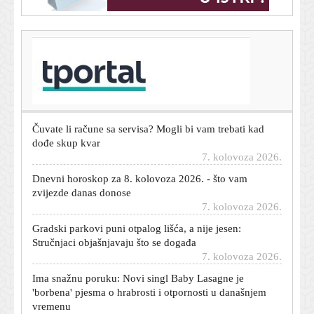
T-portal.hr
Našli ste lokvu ispod automobila? Jedna je najčešće
bezazlena, ostale mogu značiti ozbiljan kvar
7. kolovoza 2026.
Čuvate li račune sa servisa? Mogli bi vam trebati kad
dođe skup kvar
7. kolovoza 2026.
Dnevni horoskop za 8. kolovoza 2026. - što vam
zvijezde danas donose
7. kolovoza 2026.
Gradski parkovi puni otpalog lišća, a nije jesen:
Stručnjaci objašnjavaju što se događa
7. kolovoza 2026.
Ima snažnu poruku: Novi singl Baby Lasagne je
'borbena' pjesma o hrabrosti i otpornosti u današnjem
vremenu
7. kolovoza 2026.