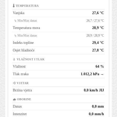
🌡 TEMPERATURA
Vanjska
27,6 °C
↳ Min/Max danas
26,7 / 27,6 °C
Temperatura mora
28,9 °C
↳ Min/Max danas
28,9 / 28,9 °C
Indeks topline
29,4 °C
Osjet hladnoće
27,8 °C
💧 VLAŽNOST I TLAK
Vlažnost
64 %
Tlak zraka
1.012,2 hPa →
💨 VJETAR
Brzina vjetra
0,0 km/h JIJ
🌧 OBORINE
Danas
0,0 mm
Intenzitet
0,0 mm/h