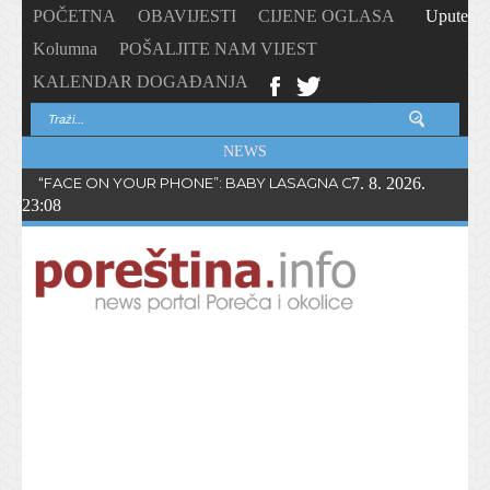
POČETNA
OBAVIJESTI
CIJENE OGLASA
Upute
Kolumna
POŠALJITE NAM VIJEST
KALENDAR DOGAĐANJA
NEWS
“FACE ON YOUR PHONE”: BABY LASAGNA OBJAVIO NOVI SING
7. 8. 2026.
23:08