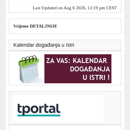
Last Updated on Aug 6 2026, 12:19 pm CEST
Vrijeme DETALJNIJE
Kalendar događanja u Istri
T-portal.hr
Potpisan ugovor: Split dobiva novi Centar za starije
osobe
6. kolovoza 2026.
Sjeverna Koreja ispalila balistički projektil: Tokio i Seul