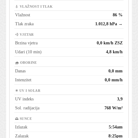
💧 VLAŽNOST I TLAK
Vlažnost
86 %
Tlak zraka
1.012,8 hPa →
💨 VJETAR
Brzina vjetra
0,0 km/h ZSZ
Udari (10 min)
4,8 km/h
🌧 OBORINE
Danas
0,0 mm
Intenzitet
0,0 mm/h
☀ UV I SOLAR
UV indeks
3,9
Sol. radijacija
768 W/m²
🌅 SUNCE
Izlazak
5:54am
Zalazak
8:25pm