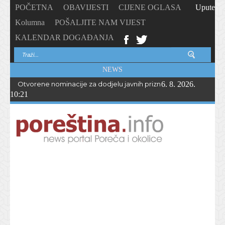
POČETNA
OBAVIJESTI
CIJENE OGLASA
Upute
Kolumna
POŠALJITE NAM VIJEST
KALENDAR DOGAĐANJA
NEWS
Otvorene nominacije za dodjelu javnih priznanja Općine Vižina
6. 8. 2026.
10:21