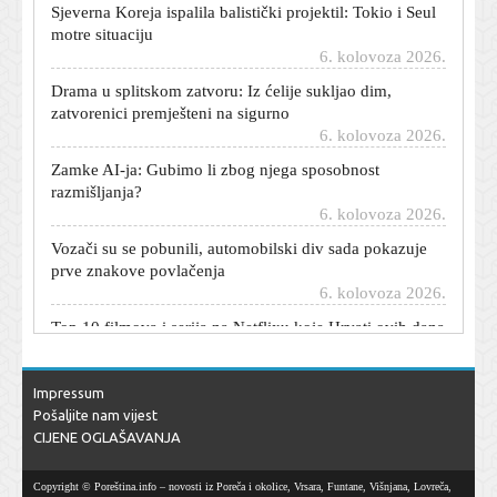
motre situaciju
6. kolovoza 2026.
Drama u splitskom zatvoru: Iz ćelije sukljao dim,
zatvorenici premješteni na sigurno
6. kolovoza 2026.
Zamke AI-ja: Gubimo li zbog njega sposobnost
razmišljanja?
6. kolovoza 2026.
Vozači su se pobunili, automobilski div sada pokazuje
prve znakove povlačenja
6. kolovoza 2026.
Top 10 filmova i serija na Netflixu koje Hrvati ovih dana
najviše gledaju
6. kolovoza 2026.
Veliki ulov policije u Novom Zagrebu: Skrivao je preko
Impressum
osam kilograma droge
Pošaljite nam vijest
6. kolovoza 2026.
CIJENE OGLAŠAVANJA
Evo koliko će Dalić zarađivati na novom poslu
Copyright © Poreština.info – novosti iz Poreča i okolice, Vrsara, Funtane, Višnjana, Lovreča,
6. kolovoza 2026.