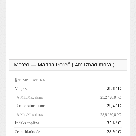
Meteo — Marina Poreč ( 4m iznad mora )
🌡 TEMPERATURA
Vanjska
28,8 °C
↳ Min/Max danas
23,2 / 28,9 °C
Temperatura mora
29,4 °C
↳ Min/Max danas
28,9 / 30,0 °C
Indeks topline
35,6 °C
Osjet hladnoće
28,9 °C