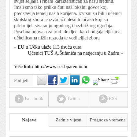
svijet seljaka i ribara karakterističan za našu sredinu.
Imali smo tako priliku čuti naš lokalni govor koji
predstavlja temelj naših korijena. Izvrsni su bili i učenici
školskog zbora te izvođači plesnih točaka koji su
pridonijeli stvaranju ugodnog i bezbrižnog ugođaja.
Posebna pohvala za trud ide djeci kao i odgajateljicama,
učiteljicama nižih razreda te voditeljici zbora
«
EU u Učku ulaže 113 tisuća eura
Učenici TUŠ A.Štifanića na natjecanju u Zadru
»
Više link:
http://www.sei-bparentin.hr
Podijeli
Facebook
Twitter
RSS
Najave
Zadnje vijesti
Prognoza
vremena