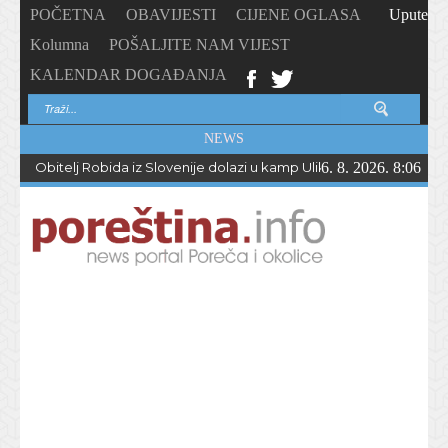
POČETNA
OBAVIJESTI
CIJENE OGLASA
Upute
Kolumna
POŠALJITE NAM VIJEST
KALENDAR DOGAĐANJA
NEWS
Obitelj Robida iz Slovenije dolazi u kamp Ulika već 50 godina !
6. 8. 2026. 8:06