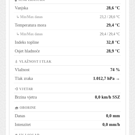
Vanjska
28,6 °C
↳ Min/Max danas
23,2 / 28,6 °C
Temperatura mora
29,4 °C
↳ Min/Max danas
29,4 / 29,4 °C
Indeks topline
32,8 °C
Osjet hladnoće
28,9 °C
💧 VLAŽNOST I TLAK
Vlažnost
74 %
Tlak zraka
1.012,7 hPa →
💨 VJETAR
Brzina vjetra
0,0 km/h SSZ
🌧 OBORINE
Danas
0,0 mm
Intenzitet
0,0 mm/h