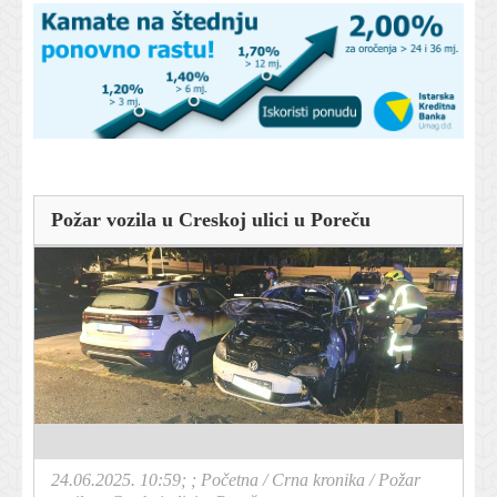
Požar vozila u Creskoj ulici u Poreču
24.06.2025. 10:59; ;
Početna
/
Crna kronika
/
Požar