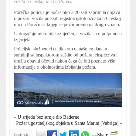
vozila u Creskoj ulici u Poreču
Porečka policija je noćas oko 3.20 sati zaprimila dojavu
o požaru vozila pulskih registracijskih oznaka u Creskoj
ulici u Poreču sa kojeg se požar prenio na drugo vozilo.
U događaju nitko nije ozlijeđen, a vozila su u potpunosti
izgorjela.
Policijski službenici će tijekom današnjeg dana u
suradnji sa inspektorom zaštite od požara, eksploziva i
oružja obaviti očevid nakon čega će biti poznato više
informacija o okolnostima izbijanja požara.
«
U srijedu bez struje dio Baderne
Požar ugostiteljskog objekta u Santa Marini (Vabriga)
»
Podijeli