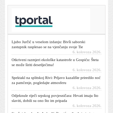
T-portal.hr
Manjak vode u Dunavu: Bukurešt uvodi dramatične
mjere štednje
6. kolovoza 2026.
Ljubo Jurčić u veselom izdanju: Bivši saborski
zastupnik rasplesao se na vjenčanju svoje Tie
6. kolovoza 2026.
Otkriveni razmjeri ekološke katastrofe u Gospiću: Šteta
se može širiti desetljećima!
6. kolovoza 2026.
Spektakl na splitskoj Rivi: Prljavo kazalište priredilo noć
za pamćenje, pogledajte atmosferu
6. kolovoza 2026.
Odjeknule riječi srpskog povjesničara: Hrvati imaju što
slaviti, dobili su ono što im pripada
6. kolovoza 2026.
Stručnjak nahvalio Luku Vuškovića, ali otkrio i njegovu