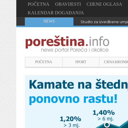
POČETNA
OBAVIJESTI
CIJENE OGLASA
KALENDAR DOGAĐANJA
NEWS
Studio za izvedbene umje
POČETNA
SPORT
CRNA KRONI