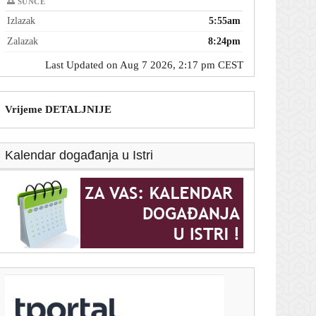
🌅 SUNCE
Izlazak
5:55am
Zalazak
8:24pm
Last Updated on Aug 7 2026, 2:17 pm CEST
Vrijeme DETALJNIJE
Kalendar događanja u Istri
T-portal.hr
Velika promjena na Gmailu: Ukida se jedna od