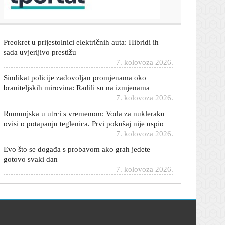
najpopularnijih opcija
7. kolovoza 2026.
Preokret u prijestolnici električnih auta: Hibridi ih
sada uvjerljivo prestižu
7. kolovoza 2026.
Sindikat policije zadovoljan promjenama oko
braniteljskih mirovina: Radili su na izmjenama
7. kolovoza 2026.
Rumunjska u utrci s vremenom: Voda za nukleraku
ovisi o potapanju teglenica. Prvi pokušaj nije uspio
7. kolovoza 2026.
Evo što se događa s probavom ako grah jedete
gotovo svaki dan
7. kolovoza 2026.
Njemačka aktivirala hitne mjere: Umjesto rijeka,
prebacite teret na ceste
7. kolovoza 2026.
Novi vojni savez: Turska, Pakistan i Saudijska Arabija
potpisali sporazum
7. kolovoza 2026.