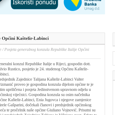
e Općini Kaštelir-Labinci
e
/
Posjeta generalnog konzula Republike Italije Općini
neralni konzul Republike Italije u Rijeci, gospodin dott.
lvio Rustico, posjetio je 24. studenog Općinu Kaštelir-
binci.
edsjednik Zajednice Talijana Kaštelir-Labinci Valter
izmanić proveo je gospodina konzula dijelom općine te je
tim upriličena i posjeta Jedinstvenom upravnom odjelu u
ćinskoj vijećnici. Gospodina konzula su osim načelnika
ćine Kaštelir-Labinci, Enia Jugovca i njegove zamjenice
rele Gašparini, dočekali članovi i predsjednik općinskog
jeća te pročelnik naše općine Giuliano Vojnović. Prisutni su