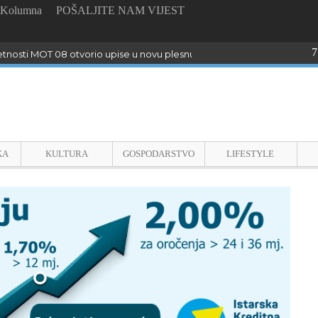
Kolumna
POŠALJITE NAM VIJEST
7
tnosti MOT 08 otvorio upise u novu plesnu sezonu
KA
KULTURA
GOSPODARSTVO
LIFESTYLE