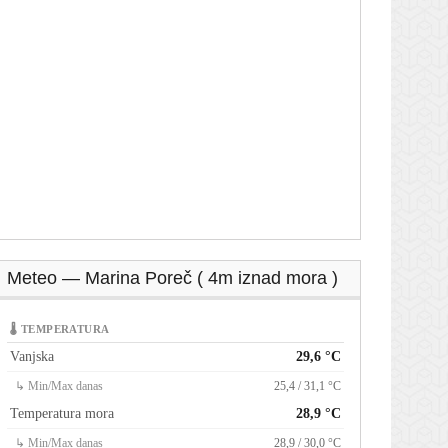
Meteo — Marina Poreč ( 4m iznad mora )
🌡 TEMPERATURA
Vanjska
29,6 °C
↳ Min/Max danas
25,4 / 31,1 °C
Temperatura mora
28,9 °C
↳ Min/Max danas
28,9 / 30,0 °C