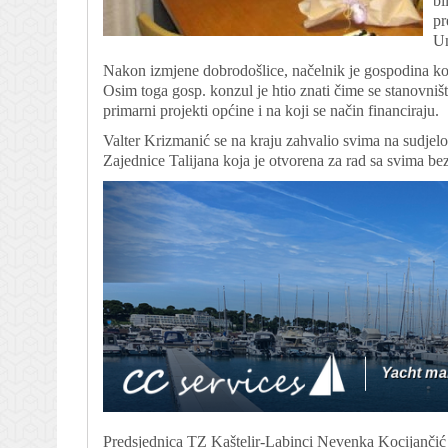
bi
pr
Un
Nakon izmjene dobrodošlice, načelnik je gospodina ko
Osim toga gosp. konzul je htio znati čime se stanovništ
primarni projekti općine i na koji se način financiraju.
Valter Krizmanić se na kraju zahvalio svima na sudjelov
Zajednice Talijana koja je otvorena za rad sa svima bez
Predsjednica TZ Kaštelir-Labinci Nevenka Kocijančić ur