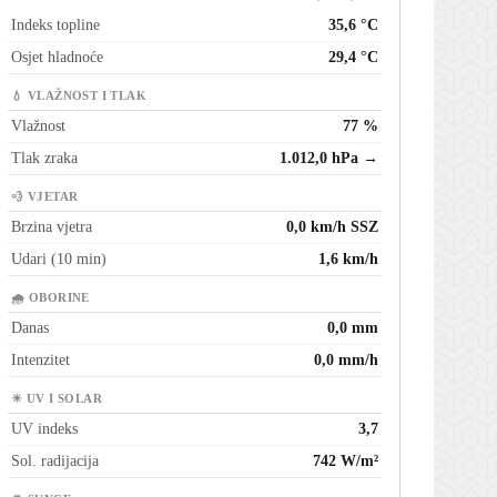
Indeks topline
35,6 °C
Osjet hladnoće
29,4 °C
💧 VLAŽNOST I TLAK
Vlažnost
77 %
Tlak zraka
1.012,0 hPa →
💨 VJETAR
Brzina vjetra
0,0 km/h SSZ
Udari (10 min)
1,6 km/h
🌧 OBORINE
Danas
0,0 mm
Intenzitet
0,0 mm/h
☀ UV I SOLAR
UV indeks
3,7
Sol. radijacija
742 W/m²