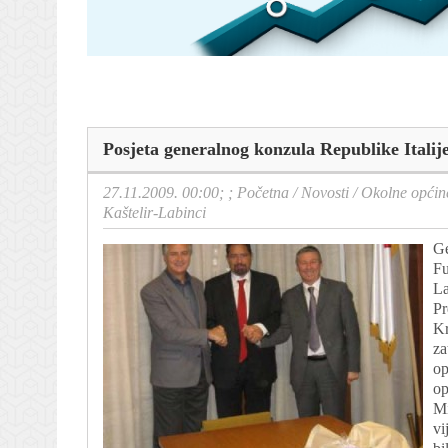
Posjeta generalnog konzula Republike Italij
27.11.2009. 00:00; ;
Početna
/
Novosti
/
Okolne općin
Kaštelir-Labinci
Ge
Fu
La
Pr
Kr
za
op
op
Mi
vi