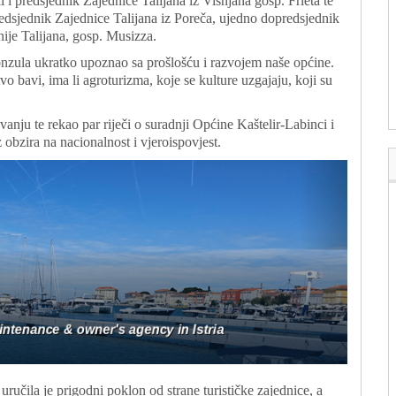
li i predsjednik Zajednice Talijana iz Višnjana gosp. Frleta te
edsjednik Zajednice Talijana iz Poreča, ujedno dopredsjednik
ije Talijana, gosp. Musizza.
nzula ukratko upoznao sa prošlošću i razvojem naše općine.
vo bavi, ima li agroturizma, koje se kulture uzgajaju, koji su
anju te rekao par riječi o suradnji Općine Kaštelir-Labinci i
 obzira na nacionalnost i vjeroispovjest.
učila je prigodni poklon od strane turističke zajednice, a