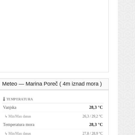
Meteo — Marina Poreč ( 4m iznad mora )
🌡 TEMPERATURA
Vanjska
28,3 °C
↳ Min/Max danas
26,3 / 29,2 °C
Temperatura mora
28,3 °C
↳ Min/Max danas
27,8 / 28,9 °C