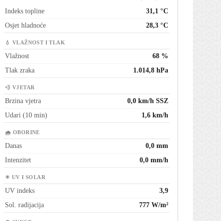
Indeks topline
31,1 °C
Osjet hladnoće
28,3 °C
💧 VLAŽNOST I TLAK
Vlažnost
68 %
Tlak zraka
1.014,8 hPa
💨 VJETAR
Brzina vjetra
0,0 km/h SSZ
Udari (10 min)
1,6 km/h
🌧 OBORINE
Danas
0,0 mm
Intenzitet
0,0 mm/h
☀ UV I SOLAR
UV indeks
3,9
Sol. radijacija
777 W/m²