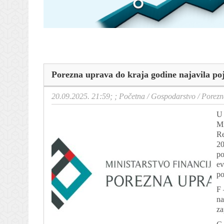
Porezna uprava do kraja godine najavila po
20.09.2025. 21:59; ;
Početna
/
Gospodarstvo
/
Porezn
U 
Mi
Re
20
po
ev
po
F 
na
za