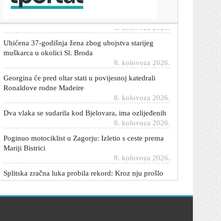
Procurio video sukoba
8. kolovoza 2026.
Uhićena 37-godišnja žena zbog ubojstva starijeg
muškarca u okolici Sl. Broda
8. kolovoza 2026.
Georgina će pred oltar stati u povijesnoj katedrali
Ronaldove rodne Madeire
8. kolovoza 2026.
Dva vlaka se sudarila kod Bjelovara, ima ozlijeđenih
8. kolovoza 2026.
Poginuo motociklist u Zagorju: Izletio s ceste prema
Mariji Bistrici
8. kolovoza 2026.
Splitska zračna luka probila rekord: Kroz nju prošlo
770 tisuća putnika
8. kolovoza 2026.
Otkriveno što se događa s Rusom kojeg Dinamo
čeka, a još jedan igrač ima problem
8. kolovoza 2026.