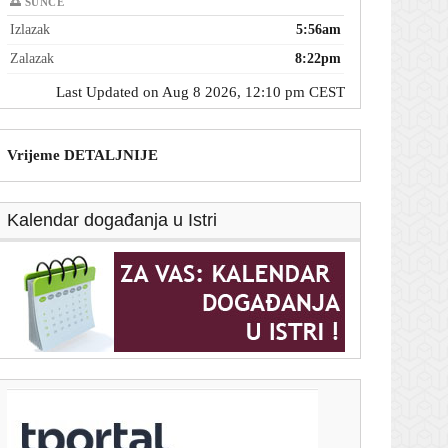
🌅 SUNCE
Izlazak
5:56am
Zalazak
8:22pm
Last Updated on Aug 8 2026, 12:10 pm CEST
Vrijeme DETALJNIJE
Kalendar događanja u Istri
T-portal.hr
BBB i Torcida se mlatili na zagrebačkom aerodromu.