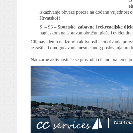
G 
el
iskazivanje obveze poreza na dodanu vrijednost 
Hrvatskoj i
S ­ – 93 –
Sportske, zabavne i rekreacijske djel
naglaskom na ispravan obračun plaća i evidentira
Cilj navedenih nadzornih aktivnosti je otkrivanje pore
te zaštita i omogućavanje nesmetanog poslovanja ure
Nadzorne aktivnosti će se provoditi ciljano, na temelj