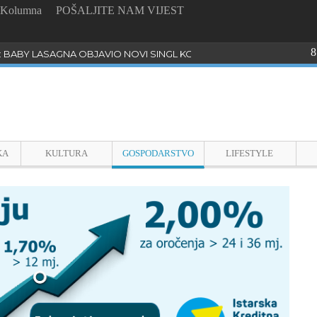
Kolumna
POŠALJITE NAM VIJEST
8
: BABY LASAGNA OBJAVIO NOVI SINGL KOJI PROGOVARA O BULLYI
KA
KULTURA
GOSPODARSTVO
LIFESTYLE