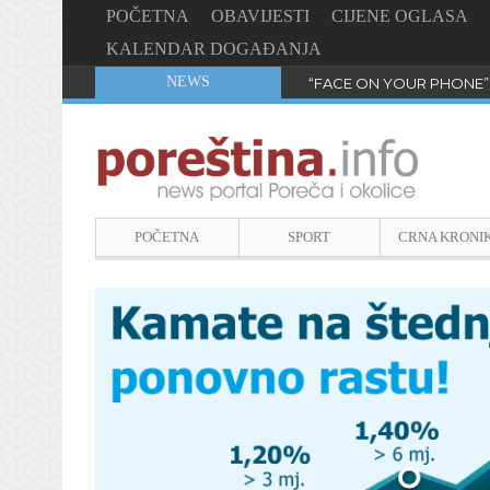
POČETNA
OBAVIJESTI
CIJENE OGLASA
KALENDAR DOGAĐANJA
NEWS
“FACE ON YOUR PHONE”
POČETNA
SPORT
CRNA KRONI