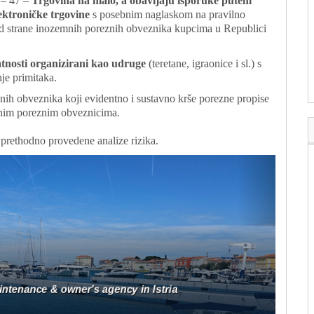
– 47 –
Trgovina na malo, a obavljaju isporuke putem
ektroničke trgovine
s posebnim naglaskom na pravilno
od strane inozemnih poreznih obveznika kupcima u Republici
atnosti organizirani kao udruge
(teretane, igraonice i sl.) s
nje primitaka.
znih obveznika koji evidentno i sustavno krše porezne propise
dnim poreznim obveznicima.
u prethodno provedene analize rizika.