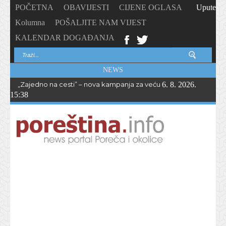
POČETNA
OBAVIJESTI
CIJENE OGLASA
Upute
Kolumna
POŠALJITE NAM VIJEST
KALENDAR DOGAĐANJA
NEWS
„Zajedno na cesti” – nova kampanja za veću sigurnost biciklista i 
6. 8. 2026.
15:38