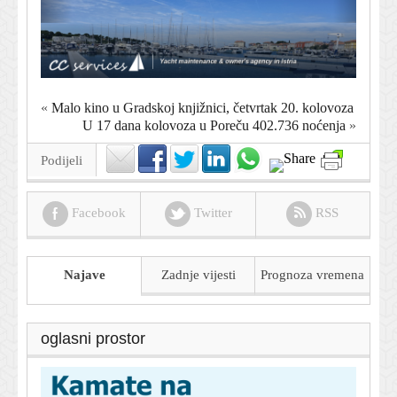
«
Malo kino u Gradskoj knjižnici, četvrtak 20. kolovoza
U 17 dana kolovoza u Poreču 402.736 noćenja
»
Podijeli
Facebook
Twitter
RSS
Najave
Zadnje vijesti
Prognoza
vremena
oglasni prostor