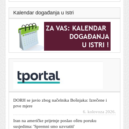
Kalendar događanja u Istri
T-portal.hr
Jagušić briljirao u Europi i oduševio Grke: Evo što pišu
nakon nove sjajne utakmice
6. kolovoza 2026.
DORH se javio zbog načelnika Bošnjaka: Izrečene i
prve mjere
6. kolovoza 2026.
Iran na američke prijetnje poslao oštru poruku
susjedima: 'Spremni smo uzvratiti'
6. kolovoza 2026.