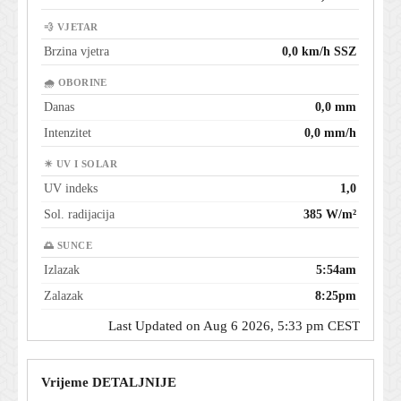
💨 VJETAR
Brzina vjetra
0,0 km/h SSZ
🌧 OBORINE
Danas
0,0 mm
Intenzitet
0,0 mm/h
☀ UV I SOLAR
UV indeks
1,0
Sol. radijacija
385 W/m²
🌅 SUNCE
Izlazak
5:54am
Zalazak
8:25pm
Last Updated on Aug 6 2026, 5:33 pm CEST
Vrijeme DETALJNIJE