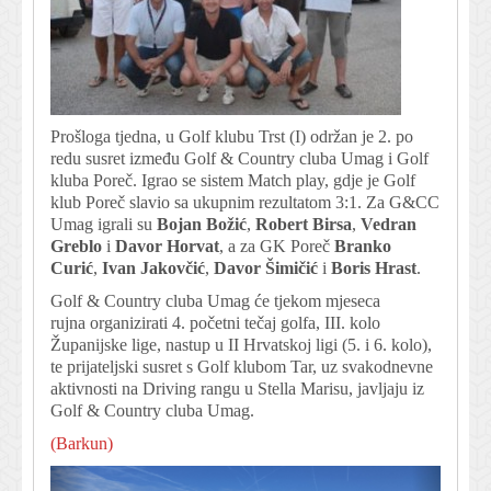
Prošloga tjedna, u Golf klubu Trst (I) održan je 2. po
redu susret između Golf & Country cluba Umag i Golf
kluba Poreč. Igrao se sistem Match play, gdje je Golf
klub Poreč slavio sa ukupnim rezultatom 3:1. Za G&CC
Umag igrali su
Bojan Božić
,
Robert Birsa
,
Vedran
Greblo
i
Davor Horvat
, a za GK Poreč
Branko
Curić
,
Ivan Jakovčić
,
Davor Šimičić
i
Boris Hrast
.
Golf & Country cluba Umag će tjekom mjeseca
rujna organizirati 4. početni tečaj golfa, III. kolo
Županijske lige, nastup u II Hrvatskoj ligi (5. i 6. kolo),
te prijateljski susret s Golf klubom Tar, uz svakodnevne
aktivnosti na Driving rangu u Stella Marisu, javljaju iz
Golf & Country cluba Umag.
(Barkun)