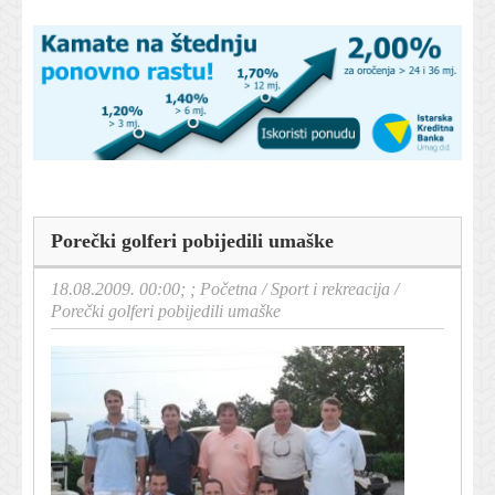
Porečki golferi pobijedili umaške
18.08.2009. 00:00; ;
Početna
/
Sport i rekreacija
/
Porečki golferi pobijedili umaške