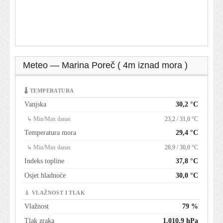
Meteo — Marina Poreč ( 4m iznad mora )
🌡 TEMPERATURA
Vanjska
30,2 °C
↳ Min/Max danas
23,2 / 31,0 °C
Temperatura mora
29,4 °C
↳ Min/Max danas
28,9 / 30,0 °C
Indeks topline
37,8 °C
Osjet hladnoće
30,0 °C
💧 VLAŽNOST I TLAK
Vlažnost
79 %
Tlak zraka
1.010,9 hPa