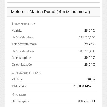
Meteo — Marina Poreč ( 4m iznad mora )
🌡 TEMPERATURA
Vanjska
28,5 °C
↳ Min/Max danas
25,4 / 28,5 °C
Temperatura mora
29,4 °C
↳ Min/Max danas
28,9 / 29,4 °C
Indeks topline
30,0 °C
Osjet hladnoće
28,3 °C
💧 VLAŽNOST I TLAK
Vlažnost
56 %
Tlak zraka
1.011,8 hPa →
💨 VJETAR
Brzina vjetra
0,0 km/h IJ