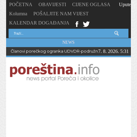
POČETNA
OBAVIJESTI
CIJENE OGLASA
Upute
Kolumna
POŠALJITE NAM VIJEST
KALENDAR DOGAĐANJA
NEWS
Članovi porečkog ogranka UDVDR-podružnice Istarske županije
7. 8. 2026. 5:31