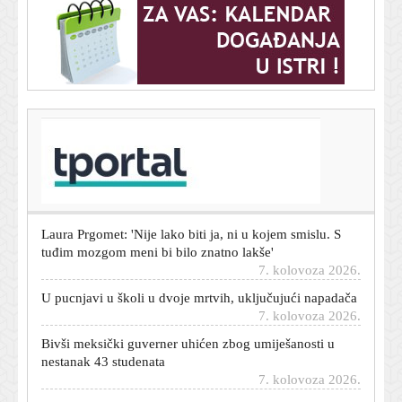
T-portal.hr
Evo što je Žalgirisov trener poručio nakon visokog
poraza od Hajduka
7. kolovoza 2026.
Laura Prgomet: 'Nije lako biti ja, ni u kojem smislu. S
tuđim mozgom meni bi bilo znatno lakše'
7. kolovoza 2026.
U pucnjavi u školi u dvoje mrtvih, uključujući napadača
7. kolovoza 2026.
Bivši meksički guverner uhićen zbog umiješanosti u
nestanak 43 studenata
7. kolovoza 2026.
Potres na Kvarneru: 'Probudilo me, skočila sam iz