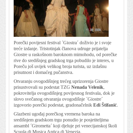
Porečki povijesni festival ´Giostra´ doživio je i svoje
treće izdanje. Tristotinjak članova udruge prijatelja
Giostre u raskošnom baroknom mimohodu, od porečke
rive do središnjeg gradskog trga pobudilo je interes, u
Poreču još uvijek velikog broja turista, uz izdašnu
prisutnost i domaćeg pučanstva.
Otvaranju ovogodišnjeg trećeg uprizorenja Giostre
prisustvovali su podestat TZG
Nenada Velenik
,
pokrovitelja ovogodišnjeg povijesnog festivala, dok je
slovo svečanog otvaranja ovogodišnje ´Giostre´
izgovorio porečki podestat, gradonačelnik
Edi Štifanić
.
Glazbeni ugođaj porečkog vremena baroka na
središnjem gradskom trgu ponudio je posjetiteljima
ansambl ´Girometta´ koji djeluje pri venecijanskoj školi
Scuola di Musica Antica di Venezia.