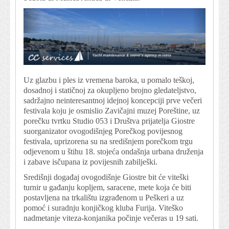
Uz glazbu i ples iz vremena baroka, u pomalo teškoj,
dosadnoj i statičnoj za okupljeno brojno gledateljstvo,
sadržajno neinteresantnoj idejnoj koncepciji prve večeri
festivala koju je osmislio Zavičajni muzej Poreštine, uz
porečku tvrtku Studio 053 i Društva prijatelja Giostre
suorganizator ovogodišnjeg Porečkog povijesnog
festivala, uprizorena su na središnjem porečkom trgu
odjevenom u štihu 18. stojeća ondašnja urbana druženja
i zabave isčupana iz povijesnih zabilješki.
Središnji događaj ovogodišnje Giostre bit će viteški
turnir u gađanju kopljem, saracene, mete koja će biti
postavljena na trkalištu izgrađenom u Peškeri a uz
pomoć i suradnju konjičkog kluba Furija. Viteško
nadmetanje viteza-konjanika počinje večeras u 19 sati.