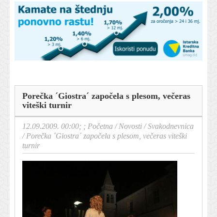
Porečka ´Giostra´ započela s plesom, večeras
viteški turnir
12.09.2009. 00:00; ;
Početna
/
Novosti
/
Svakodnevnica
/
Porečka ´Giostra´ započela s plesom, večeras viteški
turnir