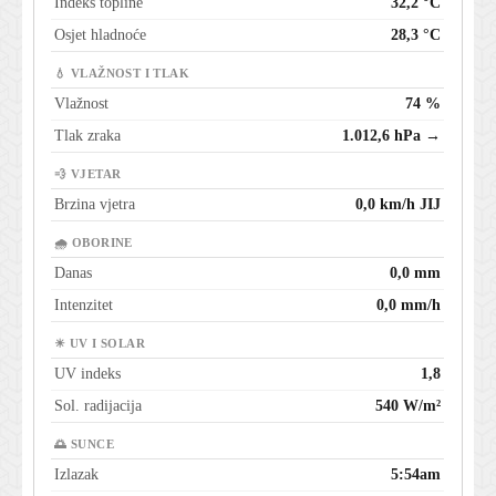
Indeks topline
32,2 °C
Osjet hladnoće
28,3 °C
💧 VLAŽNOST I TLAK
Vlažnost
74 %
Tlak zraka
1.012,6 hPa →
💨 VJETAR
Brzina vjetra
0,0 km/h JIJ
🌧 OBORINE
Danas
0,0 mm
Intenzitet
0,0 mm/h
☀ UV I SOLAR
UV indeks
1,8
Sol. radijacija
540 W/m²
🌅 SUNCE
Izlazak
5:54am