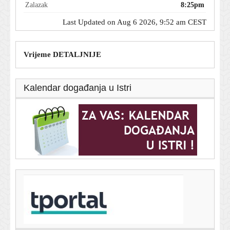
Zalazak
8:25pm
Last Updated on Aug 6 2026, 9:52 am CEST
Vrijeme DETALJNIJE
Kalendar događanja u Istri
T-portal.hr
Manjak vode u Dunavu: Bukurešt uvodi dramatične
mjere štednje
6. kolovoza 2026.
Ljubo Jurčić u veselom izdanju: Bivši saborski