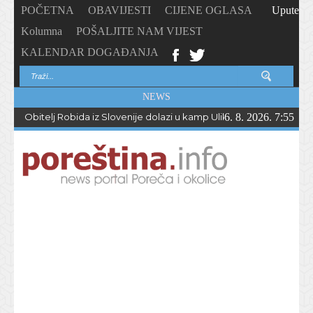
POČETNA
OBAVIJESTI
CIJENE OGLASA
Upute
Kolumna
POŠALJITE NAM VIJEST
KALENDAR DOGAĐANJA
NEWS
Obitelj Robida iz Slovenije dolazi u kamp Ulika već 50 godina !
6. 8. 2026. 7:55