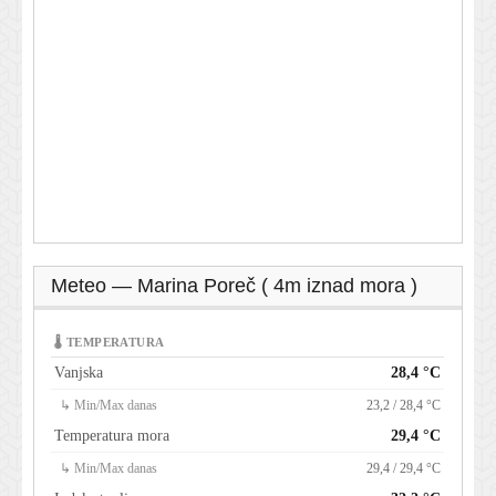
Meteo — Marina Poreč ( 4m iznad mora )
🌡 TEMPERATURA
Vanjska
28,4 °C
↳ Min/Max danas
23,2 / 28,4 °C
Temperatura mora
29,4 °C
↳ Min/Max danas
29,4 / 29,4 °C