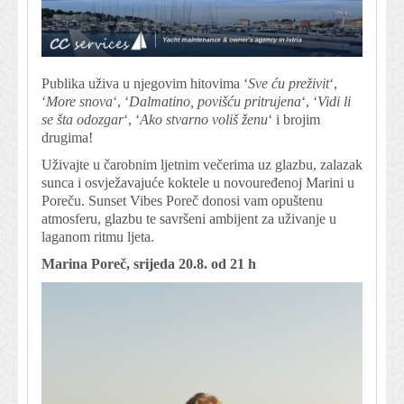
Publika uživa u njegovim hitovima ‘
Sve ću preživit
‘,
‘
More snova
‘, ‘
Dalmatino, povišću pritrujena
‘, ‘
Vidi li
se šta odozgar
‘, ‘
Ako stvarno voliš ženu
‘ i brojim
drugima!
Uživajte u čarobnim ljetnim večerima uz glazbu, zalazak
sunca i osvježavajuće koktele u novouređenoj Marini u
Poreču. Sunset Vibes Poreč donosi vam opuštenu
atmosferu, glazbu te savršeni ambijent za uživanje u
laganom ritmu ljeta.
Marina Poreč, srijeda 20.8. od 21 h