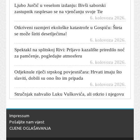
zastupnik rasplesao se na vjenčanju svoje Tie
6. kolovoza 2026.
Otkriveni razmjeri ekološke katastrofe u Gospiću: Šteta
se može širiti desetljećima!
6. kolovoza 2026.
Spektakl na splitskoj Rivi: Prljavo kazalište priredilo noć
za pamćenje, pogledajte atmosferu
6. kolovoza 2026.
Odjeknule riječi srpskog povjesničara: Hrvati imaju što
slaviti, dobili su ono što im pripada
6. kolovoza 2026.
Stručnjak nahvalio Luku Vuškovića, ali otkrio i njegovu
jedinu slabost
6. kolovoza 2026.
Mislite da su to valovi ili sunce? Nećete vjerovati što je
zapravo najopasnija stvar za djecu na plaži
Impressum
6. kolovoza 2026.
Pošaljite nam vijest
CIJENE OGLAŠAVANJA
Novi električni Mercedes sa 680 KS bio brži od Tesle s
više od 1000 KS