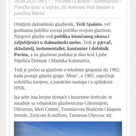
18.08.2025. 09:17; ;
Početna
/
Lifestyle
/
Zanimljivosti
/
Porečko ljeto: u srijedu, 20. kolovoza Tedi Spalato u
porečkoj Marini
Omiljeni dalmatinski glazbenik,
Tedi Spalato
, već
godinama publiku osvaja publiku svojom glazbom.
Njegovu glazbu voli
publika istančanog ukusa i
zaljubljenici u dalmatinski melos
. Tedi je
pjevač,
skladatelj, instumentalist, kantautor i dobitnik
Porina
, a na glazbenu poduku je išao kod Ljube
Stipišića Delmate i Marinka Katunarića.
Tedi je počeo sa glazbom u lokalnim grupama do 1982.
kada postaje gitarist grupe ‘More’, a 1985. započinje
solističku karijeru, a paralelno nastupa i u splitskom
HNK.
Iza sebe ima brojne domaće i inozemne festivale, te
suradnje sa vrhunskim glazbenicima Gibonnijem,
Oliverom, Meri Cetinić, Tomislavom Bralićem i klapom
Intrade, Zoricom Kondžom, Tamarom Obrovac itd.