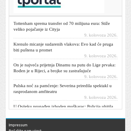
Donalda Trumpa i Bijele kuće
9. kolovoza 2026.
Tottenham sprema transfer od 70 milijuna eura: Stiže
veliko pojačanje iz Cityja
9. kolovoza 2026.
Krenulo micanje sudarenih vlakova: Evo kad će pruga
biti puštena u promet
9. kolovoza 2026.
On je najveća prijetnja Dinamu na putu do Lige prvaka:
Rođen je u Rijeci, a brojke su zastrašujuće
9. kolovoza 2026.
Pulska noć za pamćenje: Severina priredila spektakl u
rasprodanom amfiteatru
9. kolovoza 2026.
U Osijeku pronađen izboden muškarac: Policija uhitila
počinitelja
9. kolovoza 2026.
Nevjerojatna scena na utakmici: Ispucao loptu s terena i
Impressum
izazvao prometnu nesreću
Pošaljite nam vijest