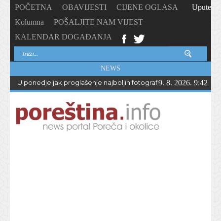
POČETNA
OBAVIJESTI
CIJENE OGLASA
Upute
Kolumna
POŠALJITE NAM VIJEST
KALENDAR DOGAĐANJA
NEWS
U ponedjeljak proglašenje najboljih fotografija – PhotoCity2026 
9. 8. 2026. 9:42