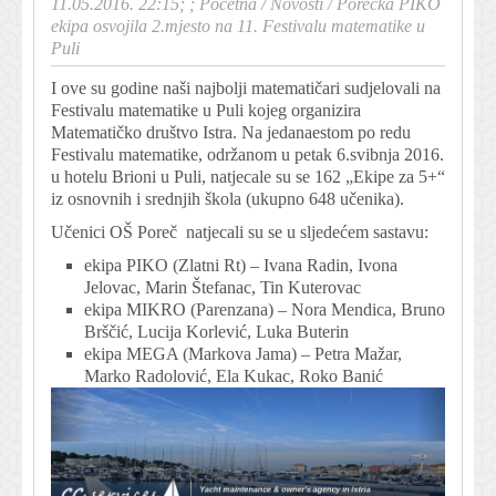
11.05.2016. 22:15; ;
Početna
/
Novosti
/
Porečka PIKO
ekipa osvojila 2.mjesto na 11. Festivalu matematike u
Puli
I ove su godine naši najbolji matematičari sudjelovali na
Festivalu matematike u Puli kojeg organizira
Matematičko društvo Istra. Na jedanaestom po redu
Festivalu matematike, održanom u petak 6.svibnja 2016.
u hotelu Brioni u Puli, natjecale su se 162 „Ekipe za 5+“
iz osnovnih i srednjih škola (ukupno 648 učenika).
Učenici OŠ Poreč natjecali su se u sljedećem sastavu:
ekipa PIKO (Zlatni Rt) – Ivana Radin, Ivona
Jelovac, Marin Štefanac, Tin Kuterovac
ekipa MIKRO (Parenzana) – Nora Mendica, Bruno
Brščić, Lucija Korlević, Luka Buterin
ekipa MEGA (Markova Jama) – Petra Mažar,
Marko Radolović, Ela Kukac, Roko Banić