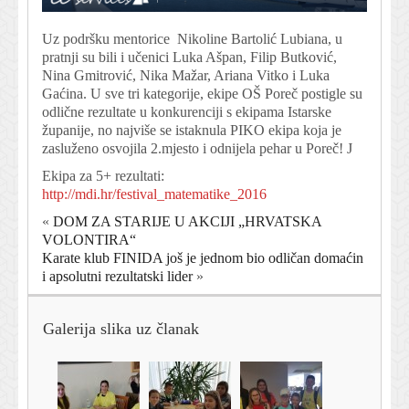
Uz podršku mentorice Nikoline Bartolić Lubiana, u
pratnji su bili i učenici Luka Ašpan, Filip Butković,
Nina Gmitrović, Nika Mažar, Ariana Vitko i Luka
Gaćina. U sve tri kategorije, ekipe OŠ Poreč postigle su
odlične rezultate u konkurenciji s ekipama Istarske
županije, no najviše se istaknula PIKO ekipa koja je
zasluženo osvojila 2.mjesto i odnijela pehar u Poreč! J
Ekipa za 5+ rezultati:
http://mdi.hr/festival_matematike_2016
«
DOM ZA STARIJE U AKCIJI „HRVATSKA
VOLONTIRA“
Karate klub FINIDA još je jednom bio odličan domaćin
i apsolutni rezultatski lider
»
Galerija slika uz članak