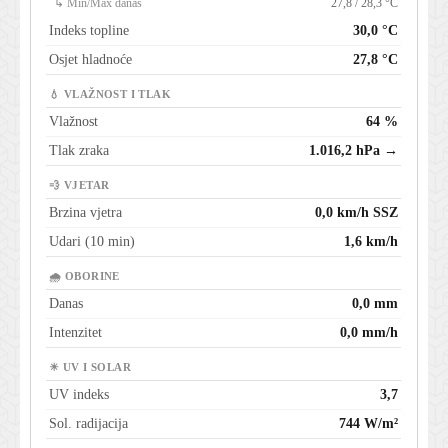
↳ Min/Max danas
27,8 / 28,3 °C
Indeks topline
30,0 °C
Osjet hladnoće
27,8 °C
💧 VLAŽNOST I TLAK
Vlažnost
64 %
Tlak zraka
1.016,2 hPa →
💨 VJETAR
Brzina vjetra
0,0 km/h SSZ
Udari (10 min)
1,6 km/h
🌧 OBORINE
Danas
0,0 mm
Intenzitet
0,0 mm/h
☀ UV I SOLAR
UV indeks
3,7
Sol. radijacija
744 W/m²