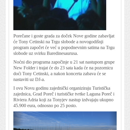
Porečane i goste grada za doček Nove godine zabavljat
će Tony Cetinski na Trgu slobode a novogodišnji
program započet će već u popodnevnim satima na Trgu
slobode uz svirku Baredinesaurusa.
Noćni dio programa započinje u 21 sat nastupom grupe
New Folder i trajat će do 23 sata kada će na pozornicu
doći Tony Cetinski, a nakon koncerta zabava će se
nastaviti uz DJ-a.
I ovu Novu godinu zajednički organiziraju Turistička
zajednica, Grad Poreč i turističke tvrtke Laguna Poreč i
Riviera Adria koji za Tonyjev nastup izdvajaju ukupno
45.900 eura, odnosno po 25 posto.