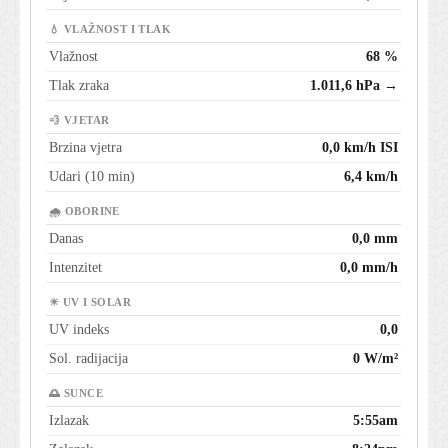
💧 VLAŽNOST I TLAK
Vlažnost
68 %
Tlak zraka
1.011,6 hPa →
💨 VJETAR
Brzina vjetra
0,0 km/h ISI
Udari (10 min)
6,4 km/h
🌧 OBORINE
Danas
0,0 mm
Intenzitet
0,0 mm/h
☀ UV I SOLAR
UV indeks
0,0
Sol. radijacija
0 W/m²
🌅 SUNCE
Izlazak
5:55am