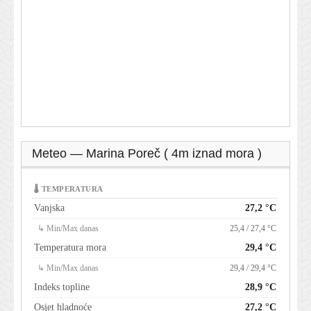
Meteo — Marina Poreč ( 4m iznad mora )
🌡 TEMPERATURA
Vanjska
27,2 °C
↳ Min/Max danas
25,4 / 27,4 °C
Temperatura mora
29,4 °C
↳ Min/Max danas
29,4 / 29,4 °C
Indeks topline
28,9 °C
Osjet hladnoće
27,2 °C