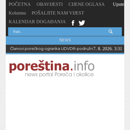
POČETNA
OBAVIJESTI
CIJENE OGLASA
Upute
Kolumna
POŠALJITE NAM VIJEST
KALENDAR DOGAĐANJA
NEWS
Članovi porečkog ogranka UDVDR-podružnice Istarske županije
7. 8. 2026. 3:31