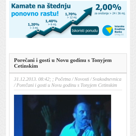
Porečani i gosti u Novu godinu s Tonyjem
Cetinskim
31.12.2013. 08:42; ;
Početna
/
Novosti
/
Svakodnevnica
/
Porečani i gosti u Novu godinu s Tonyjem Cetinskim