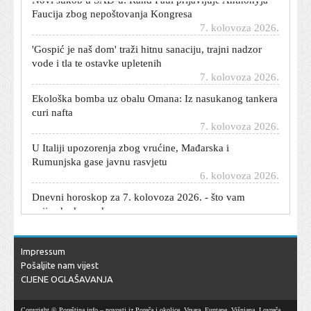
Faucija zbog nepoštovanja Kongresa
7. kolovoza 2026.
'Gospić je naš dom' traži hitnu sanaciju, trajni nadzor
vode i tla te ostavke upletenih
7. kolovoza 2026.
Ekološka bomba uz obalu Omana: Iz nasukanog tankera
curi nafta
7. kolovoza 2026.
U Italiji upozorenja zbog vrućine, Mađarska i
Rumunjska gase javnu rasvjetu
6. kolovoza 2026.
Dnevni horoskop za 7. kolovoza 2026. - što vam
zvijezde danas donose
6. kolovoza 2026.
U splitskom zatvoru pronađen mrtav zatvorenik:
Poznato je o kome se radi
Impressum
6. kolovoza 2026.
Pošaljite nam vijest
CIJENE OGLAŠAVANJA
Trump priznao: 'Rat s Iranom će uskoro završiti, imamo
problem s oružjem'
Copyright © Poreština.info – novosti iz Poreča i okolice, Vrsara, Funtane, Višnjana, Lovreča,