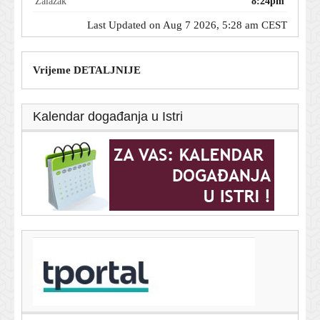
Zalazak
8:24pm
Last Updated on Aug 7 2026, 5:28 am CEST
Vrijeme DETALJNIJE
Kalendar događanja u Istri
T-portal.hr
U Glini otvoren Trg hrvatske himne
7. kolovoza 2026.
Novi sukob u SAD-u: Rand Paul prijavljuje Anthonyja