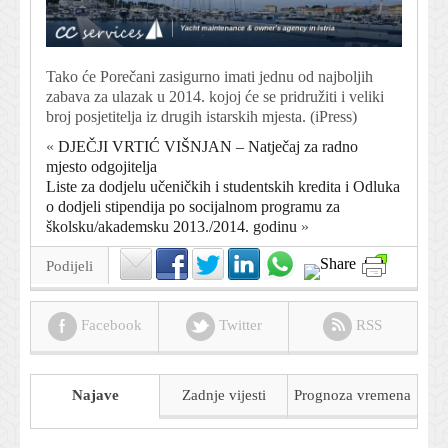
Tako će Porečani zasigurno imati jednu od najboljih
zabava za ulazak u 2014. kojoj će se pridružiti i veliki
broj posjetitelja iz drugih istarskih mjesta. (iPress)
«
DJEČJI VRTIĆ VIŠNJAN – Natječaj za radno
mjesto odgojitelja
Liste za dodjelu učeničkih i studentskih kredita i Odluka
o dodjeli stipendija po socijalnom programu za
školsku/akademsku 2013./2014. godinu
»
Podijeli
Facebook
Twitter
RSS
Najave
Zadnje vijesti
Prognoza
vremena