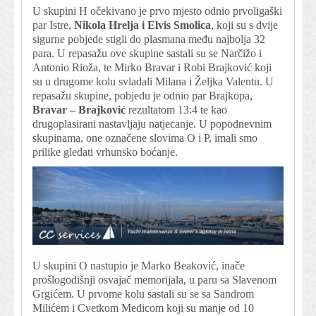
U skupini H očekivano je prvo mjesto odnio prvoligaški
par Istre,
Nikola Hrelja i Elvis Smolica
, koji su s dvije
sigurne pobjede stigli do plasmana među najbolja 32
para. U repasažu ove skupine sastali su se Narčižo i
Antonio Rioža, te Mirko Bravar i Robi Brajković koji
su u drugome kolu svladali Milana i Željka Valentu. U
repasažu skupine, pobjedu je odnio par Brajkopa,
Bravar – Brajković
rezultatom 13:4 te kao
drugoplasirani nastavljaju natjecanje. U popodnevnim
skupinama, one označene slovima O i P, imali smo
prilike gledati vrhunsko boćanje.
U skupini O nastupio je Marko Beaković, inače
prošlogodišnji osvajač memorijala, u paru sa Slavenom
Grgićem. U prvome kolu sastali su se sa Sandrom
Milićem i Cvetkom Medicom koji su manje od 10