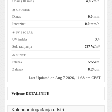
Udari (10 min)
4,8 km/h
🌧 OBORINE
Danas
0,0 mm
Intenzitet
0,0 mm/h
☀ UV I SOLAR
UV indeks
3,4
Sol. radijacija
737 W/m²
🌅 SUNCE
Izlazak
5:55am
Zalazak
8:24pm
Last Updated on Aug 7 2026, 11:38 am CEST
Vrijeme DETALJNIJE
Kalendar događanja u Istri