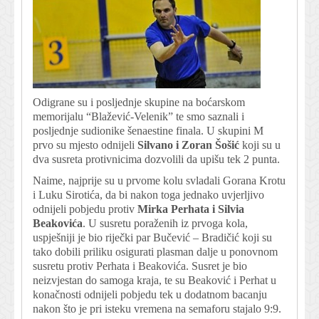
Odigrane su i posljednje skupine na boćarskom
memorijalu “Blažević-Velenik” te smo saznali i
posljednje sudionike šenaestine finala. U skupini M
prvo su mjesto odnijeli
Silvano i Zoran Šošić
koji su u
dva susreta protivnicima dozvolili da upišu tek 2 punta.
Naime, najprije su u prvome kolu svladali Gorana Krotu
i Luku Sirotića, da bi nakon toga jednako uvjerljivo
odnijeli pobjedu protiv
Mirka Perhata i Silvia
Beakovića
. U susretu poraženih iz prvoga kola,
uspješniji je bio riječki par Bučević – Bradičić koji su
tako dobili priliku osigurati plasman dalje u ponovnom
susretu protiv Perhata i Beakovića. Susret je bio
neizvjestan do samoga kraja, te su Beaković i Perhat u
konačnosti odnijeli pobjedu tek u dodatnom bacanju
nakon što je pri isteku vremena na semaforu stajalo 9:9.