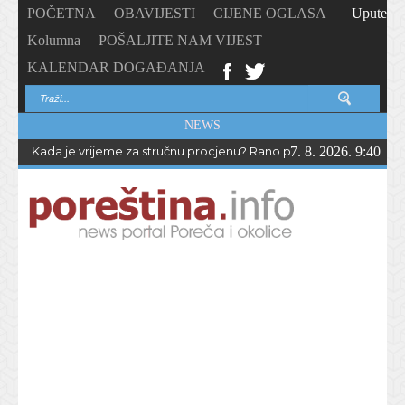
POČETNA
OBAVIJESTI
CIJENE OGLASA
Upute
Kolumna
POŠALJITE NAM VIJEST
KALENDAR DOGAĐANJA
NEWS
Kada je vrijeme za stručnu procjenu? Rano prepoznavanje odstup
7. 8. 2026. 9:40