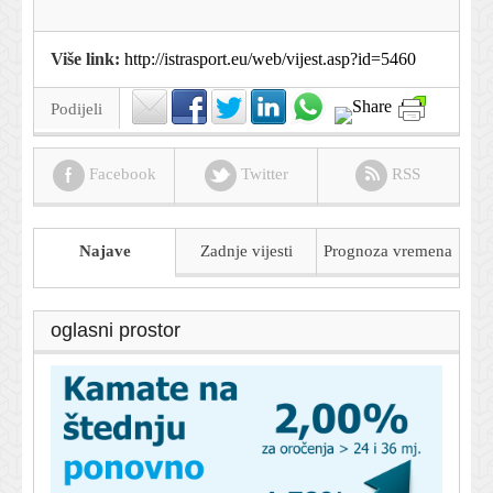
Više link:
http://istrasport.eu/web/vijest.asp?id=5460
Podijeli
Facebook
Twitter
RSS
Najave
Zadnje vijesti
Prognoza
vremena
oglasni prostor