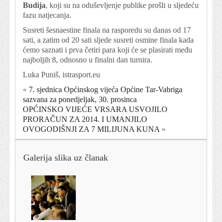
Budija
, koji su na oduševljenje publike prošli u sljedeću
fazu natjecanja.
Susreti šesnaestine finala na rasporedu su danas od 17
sati, a zatim od 20 sati sljede susreti osmine finala kada
ćemo saznati i prva četiri para koji će se plasirati među
najboljih 8, odnosno u finalni dan turnira.
Luka Puniš, istrasport.eu
«
7. sjednica Općinskog vijeća Općine Tar-Vabriga
sazvana za ponedjeljak, 30. prosinca
OPĆINSKO VIJEĆE VRSARA USVOJILO
PRORAČUN ZA 2014. I UMANJILO
OVOGODIŠNJI ZA 7 MILIJUNA KUNA
»
Galerija slika uz članak