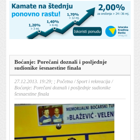
Boćanje: Porečani doznali i posljednje
sudionike šesnaestine finala
27.12.2013. 19:29; ;
Početna
/
Sport i rekreacija
/
Boćanje: Porečani doznali i posljednje sudionike
šesnaestine finala