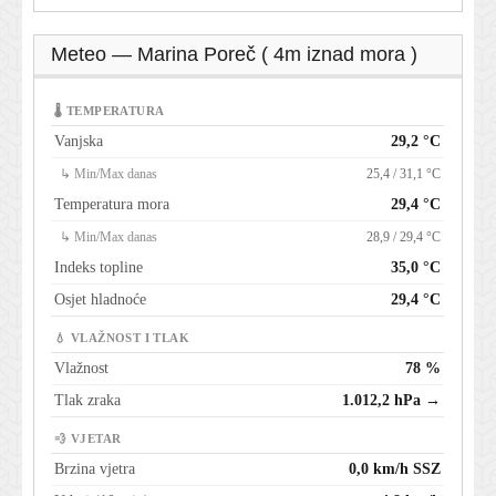
Meteo — Marina Poreč ( 4m iznad mora )
🌡 TEMPERATURA
Vanjska
29,2 °C
↳ Min/Max danas
25,4 / 31,1 °C
Temperatura mora
29,4 °C
↳ Min/Max danas
28,9 / 29,4 °C
Indeks topline
35,0 °C
Osjet hladnoće
29,4 °C
💧 VLAŽNOST I TLAK
Vlažnost
78 %
Tlak zraka
1.012,2 hPa →
💨 VJETAR
Brzina vjetra
0,0 km/h SSZ