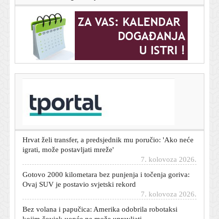
T-portal.hr
Poznati hrvatski VAR sudac pretučen u Osijeku: Pronašli
ga kako leži na cesti
7. kolovoza 2026.
Hrvat želi transfer, a predsjednik mu poručio: 'Ako neće
igrati, može postavljati mreže'
7. kolovoza 2026.
Gotovo 2000 kilometara bez punjenja i točenja goriva:
Ovaj SUV je postavio svjetski rekord
7. kolovoza 2026.
Bez volana i papučica: Amerika odobrila robotaksi
kojim čovjek uopće ne može upravljati