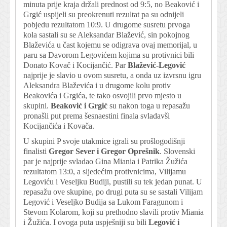
minuta prije kraja držali prednost od 9:5, no Beaković i
Grgić uspijeli su preokrenuti rezultat pa su odnijeli
pobjedu rezultatom 10:9. U drugome susretu prvoga
kola sastali su se Aleksandar Blažević, sin pokojnog
Blaževića u čast kojemu se odigrava ovaj memorijal, u
paru sa Davorom Legovićem kojima su protivnici bili
Donato Kovač i Kocijančić. Par
Blažević-Legović
najprije je slavio u ovom susretu, a onda uz izvrsnu igru
Aleksandra Blaževića i u drugome kolu protiv
Beakovića i Grgića, te tako osvojili prvo mjesto u
skupini.
Beaković i Grgić
su nakon toga u repasažu
pronašli put prema šesnaestini finala svladavši
Kocijančića i Kovača.
U skupini P svoje utakmice igrali su prošlogodišnji
finalisti
Gregor Sever i Gregor Oprešnik
. Slovenski
par je najprije svladao Gina Miania i Patrika Žužića
rezultatom 13:0, a sljedećim protivnicima, Vilijamu
Legoviću i Veseljku Budiji, pustili su tek jedan punat. U
repasažu ove skupine, po drugi puta su se sastali Vilijam
Legović i Veseljko Budija sa Lukom Faragunom i
Stevom Kolarom, koji su prethodno slavili protiv Miania
i Žužića. I ovoga puta uspješniji su bili
Legović i