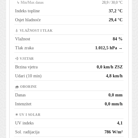
↳ Min/Max danas
28,9 / 30,0 °C
Indeks topline
37,2 °C
Osjet hladnoće
29,4 °C
💧 VLAŽNOST I TLAK
Vlažnost
84 %
Tlak zraka
1.012,5 hPa →
💨 VJETAR
Brzina vjetra
0,0 km/h ZSZ
Udari (10 min)
4,8 km/h
🌧 OBORINE
Danas
0,0 mm
Intenzitet
0,0 mm/h
☀ UV I SOLAR
UV indeks
4,1
Sol. radijacija
786 W/m²