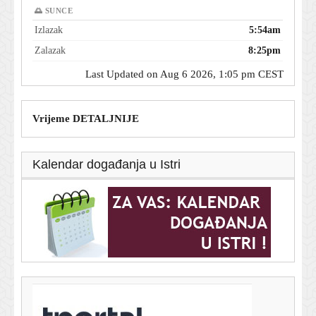
🌅 SUNCE
Izlazak
5:54am
Zalazak
8:25pm
Last Updated on Aug 6 2026, 1:05 pm CEST
Vrijeme DETALJNIJE
Kalendar događanja u Istri
T-portal.hr
Makarska rivijera među rijetkima s rastom turističkog