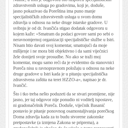
zdravstvenih usluga po gradovima, koji je, doduše,
jasno pokazivao da Poreština ima puno manje
specijalističkih zdravstvenih usluga u svom domu
zdravlja u odnosu na neke druge istarske gradove. U
svibnju je od dr. Ivančića stigao dodatak odgovoru u
kojem kaže: »Smatram da podaci govore sami po sebi o
neravnomjernoj organizaciji specijalističke službe u Istri.
Nisam htio davati svoj komentar, smatrajući da moje
mišljenje i ne mora biti objektivno i da sami vijećnici
žele donijeti svoje prosudbe. No ako se traži moj
komentar, mogu samo reći da je evidentno da stanovnici
Poreča nisu u ravnopravnom položaju u odnosu na neke
druge gradove u Istri kada je u pitanju specijalistička
zdravstvena zaštita na teret HZZO-a«, napisao je dr.
Ivančić.
Što i tko treba nešto poduzeti da se stvari promijene, nije
jasno, jer taj odgovor nije ponudio ni voditelj ispostave,
ni gradonačelnik Poreča. Doduše, vijećnik Basanić
postavio je pitanje ponovnog osamostaljivanja porečkog
Doma zdravlja kada za to budu stvorene zakonske
pretpostavke (a izmjena Zakona se priprema), a