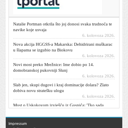
prometa u srpnju u županiji
6. kolovoza 2026.
Natalie Portman otkrila što joj donosi svaka trudnoća te
navike koje usvaja
6. kolovoza 2026.
Nova akcija HGGSS-a Makarska: Dehidrirani muškarac
u šlapama se izgubio na Biokovu
6. kolovoza 2026.
Novi most preko Mrežnice: Ime dobio po 14.
domobranskoj pukovniji Slunj
6. kolovoza 2026.
Slab jen, skupi dugovi i kraj dominacije dolara? Zlato
dobiva novu stratešku ulogu
6. kolovoza 2026.
Most o Uskokovom izvješću iz Gospića: 'Tko sada
skuplja jeftine političke poene?'
6. kolovoza 2026.
Bomba iz Madrida: Real ruši rekord i dovodi afričku
Impressum
zvijezdu za 140 milijuna eura