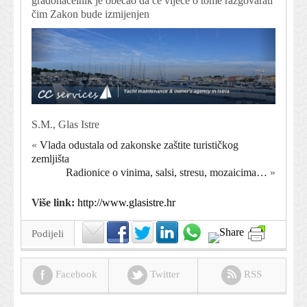
gradonačelnik je obećao da će vijeće o tome razgovarati
čim Zakon bude izmijenjen
S.M., Glas Istre
«
Vlada odustala od zakonske zaštite turističkog
zemljišta
Radionice o vinima, salsi, stresu, mozaicima…
»
Više link:
http://www.glasistre.hr
Podijeli
Facebook
Twitter
RSS