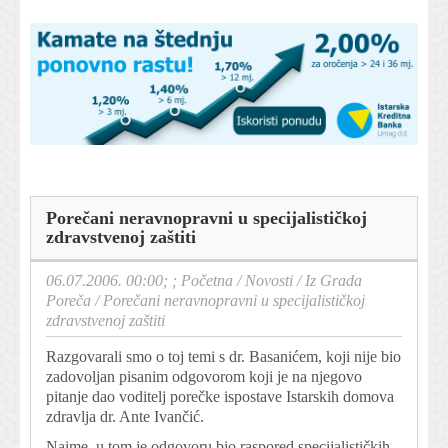
Porečani neravnopravni u specijalističkoj
zdravstvenoj zaštiti
06.07.2006. 00:00; ;
Početna
/
Novosti
/
Iz Grada
Poreča
/
Porečani neravnopravni u specijalističkoj
zdravstvenoj zaštiti
Razgovarali smo o toj temi s dr. Basanićem, koji nije bio
zadovoljan pisanim odgovorom koji je na njegovo
pitanje dao voditelj porečke ispostave Istarskih domova
zdravlja dr. Ante Ivančić.
Naime, u tom je odgovoru bio raspored specijalističkih