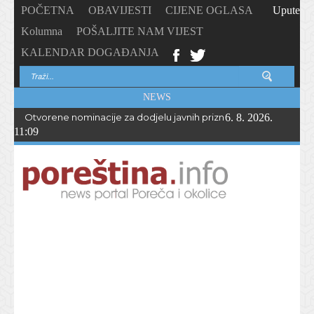
POČETNA
OBAVIJESTI
CIJENE OGLASA
Upute
Kolumna
POŠALJITE NAM VIJEST
KALENDAR DOGAĐANJA
NEWS
Otvorene nominacije za dodjelu javnih priznanja Općine Vižina
6. 8. 2026.
11:09