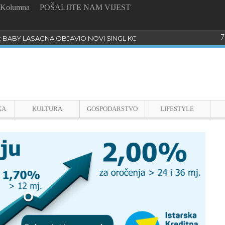
Kolumna
POŠALJITE NAM VIJEST
7
: BABY LASAGNA OBJAVIO NOVI SINGL KOJI PROGOVARA O BULLYI
KA
KULTURA
GOSPODARSTVO
LIFESTYLE