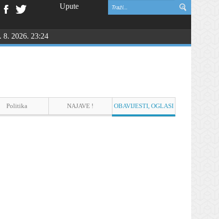
Upute
. 8. 2026. 23:24
NGU
Politika
NAJAVE !
OBAVIJESTI, OGLASI