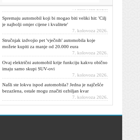
Spremaju automobil koji bi mogao biti veliki hit: 'Cilj
je najbolji omjer cijene i kvalitete'
7. kolovoza 2026.
Stručnjak izdvojio pet 'vječnih' automobila koje
možete kupiti za manje od 20.000 eura
7. kolovoza 2026.
Ovaj električni automobil krije funkciju kakvu obično
imaju samo skupi SUV-ovi
7. kolovoza 2026.
Našli ste lokvu ispod automobila? Jedna je najčešće
bezazlena, ostale mogu značiti ozbiljan kvar
7. kolovoza 2026.
Čuvate li račune sa servisa? Mogli bi vam trebati kad
dođe skup kvar
7. kolovoza 2026.
Dnevni horoskop za 8. kolovoza 2026. - što vam
zvijezde danas donose
7. kolovoza 2026.