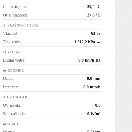
Indeks topline
29,4 °C
Osjet hladnoće
27,8 °C
💧 VLAŽNOST I TLAK
Vlažnost
63 %
Tlak zraka
1.012,2 hPa →
💨 VJETAR
Brzina vjetra
0,0 km/h IIJ
🌧 OBORINE
Danas
0,0 mm
Intenzitet
0,0 mm/h
☀ UV I SOLAR
UV indeks
0,0
Sol. radijacija
0 W/m²
🌅 SUNCE