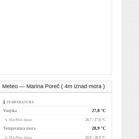
Meteo — Marina Poreč ( 4m iznad mora )
🌡 TEMPERATURA
Vanjska
27,8 °C
↳ Min/Max danas
26,7 / 27,8 °C
Temperatura mora
28,9 °C
↳ Min/Max danas
28,9 / 28,9 °C