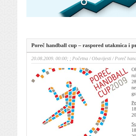
Poreč handball cup – raspored utakmica i p
20.08.2009. 00:00; ;
Početna
/
Obavijesti
/
Poreč hand
Ob
ru
28
ne
gr
Pe
18
20
Su
18