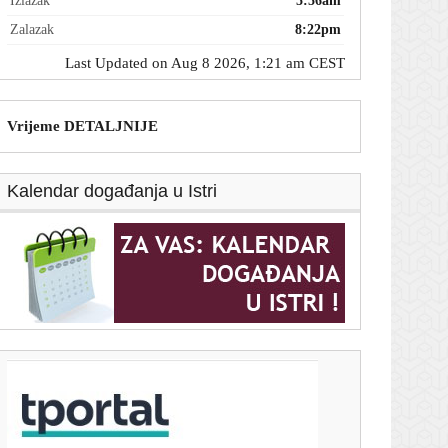
Izlazak
5:56am
Zalazak
8:22pm
Last Updated on Aug 8 2026, 1:21 am CEST
Vrijeme DETALJNIJE
Kalendar događanja u Istri
T-portal.hr
Kina je našla prolaz do Europe: Nije ni Suez, a niti
Hormuz
7. kolovoza 2026.