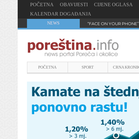
POČETNA
OBAVIJESTI
CIJENE OGLASA
KALENDAR DOGAĐANJA
NEWS
“FACE ON YOUR PHONE”
POČETNA
SPORT
CRNA KRONI