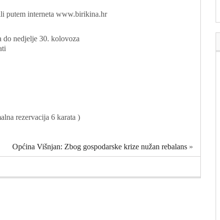
 ili putem interneta www.birikina.hr
 do nedjelje 30. kolovoza
ti
lna rezervacija 6 karata )
Općina Višnjan: Zbog gospodarske krize nužan rebalans
»