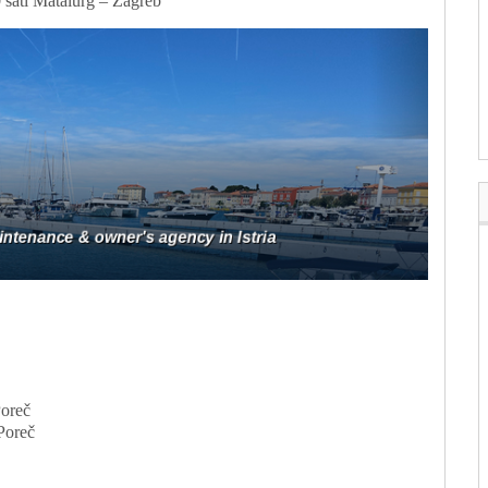
 sati Matalurg – Zagreb
Poreč
Poreč