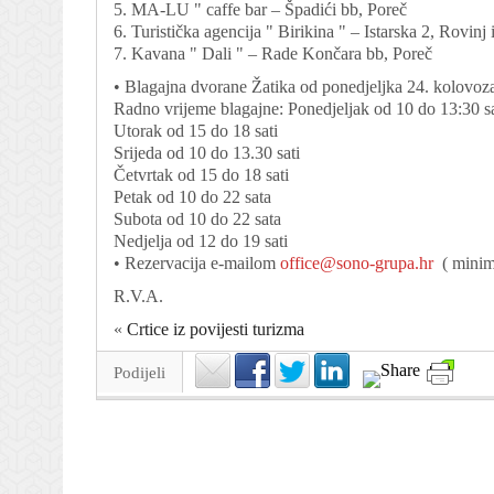
5. MA-LU " caffe bar – Špadići bb, Poreč
6. Turistička agencija " Birikina " – Istarska 2, Rovinj
7. Kavana " Dali " – Rade Končara bb, Poreč
• Blagajna dvorane Žatika od ponedjeljka 24. kolovoza
Radno vrijeme blagajne: Ponedjeljak od 10 do 13:30 sa
Utorak od 15 do 18 sati
Srijeda od 10 do 13.30 sati
Četvrtak od 15 do 18 sati
Petak od 10 do 22 sata
Subota od 10 do 22 sata
Nedjelja od 12 do 19 sati
• Rezervacija e-mailom
office@sono-grupa.hr
( minima
R.V.A.
«
Crtice iz povijesti turizma
Podijeli