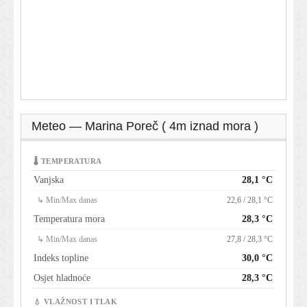
Meteo — Marina Poreč ( 4m iznad mora )
🌡 TEMPERATURA
Vanjska
28,1 °C
↳ Min/Max danas
22,6 / 28,1 °C
Temperatura mora
28,3 °C
↳ Min/Max danas
27,8 / 28,3 °C
Indeks topline
30,0 °C
Osjet hladnoće
28,3 °C
💧 VLAŽNOST I TLAK