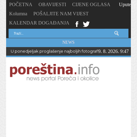
POČETNA
OBAVIJESTI
CIJENE OGLASA
Upute
Kolumna
POŠALJITE NAM VIJEST
KALENDAR DOGAĐANJA
NEWS
U ponedjeljak proglašenje najboljih fotografija – PhotoCity2026 
9. 8. 2026. 9:47