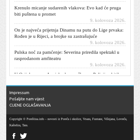
Krenulo micanje sudarenih vlakova: Evo kad će pruga
biti puštena u promet
9. kolovoza 2026.
On je najveća prijetnja Dinamu na putu do Lige prvaka:
Rođen je u Rijeci, a brojke su zastrašujuće
9. kolovoza 2026.
Pulska noć za pamćenje: Severina priredila spektakl u
rasprodanom amfiteatru
9. kolovoza 2026.
U Osijeku pronađen izboden muškarac: Policija uhitila
počinitelja
9. kolovoza 2026.
Nevjerojatna scena na utakmici: Ispucao loptu s terena i
Impressum
izazvao prometnu nesreću
Pošaljite nam vijest
9. kolovoza 2026.
CIJENE OGLAŠAVANJA
Vladimir Putin će testirati NATO: Spominju se dva
Copyright © Poreština.info – novosti iz Poreča i okolice, Vrsara, Funtane, Višnjana, Lovreča,
scenarija, jedan je vrlo opasan
Kaštelira, Tara.
9. kolovoza 2026.
Prodaja električnih automobila eksplodirala u