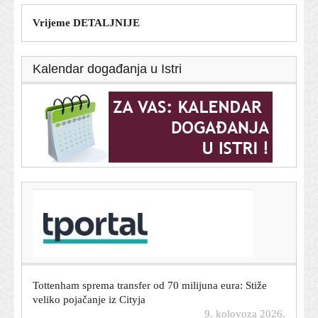
Vrijeme DETALJNIJE
Kalendar događanja u Istri
T-portal.hr
Pjesme Taylor Swift uklonjene s objava kampanje
Donalda Trumpa i Bijele kuće
9. kolovoza 2026.
Tottenham sprema transfer od 70 milijuna eura: Stiže
veliko pojačanje iz Cityja
9. kolovoza 2026.