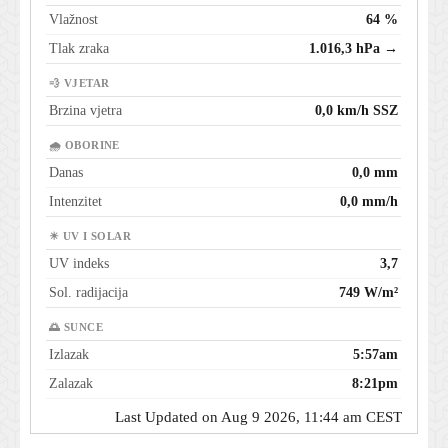
Vlažnost
64 %
Tlak zraka
1.016,3 hPa →
💨 VJETAR
Brzina vjetra
0,0 km/h SSZ
🌧 OBORINE
Danas
0,0 mm
Intenzitet
0,0 mm/h
☀ UV I SOLAR
UV indeks
3,7
Sol. radijacija
749 W/m²
🌅 SUNCE
Izlazak
5:57am
Zalazak
8:21pm
Last Updated on Aug 9 2026, 11:44 am CEST