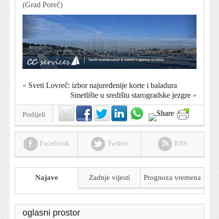
(Grad Poreč)
«
Sveti Lovreč: izbor najuređenije korte i baladura
Smetlište u središtu starogradske jezgre
»
Podijeli
Facebook
Twitter
RSS
Najave
Zadnje vijesti
Prognoza
vremena
oglasni prostor