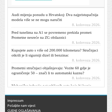
8. kolovoza 2026.
Audi mijenja ponudu u Hrvatskoj: Dva najpristupačnija
modela više se ne mogu naručiti
8. kolovoza 2026.
Pred tunelima na A1 se povremeno prekida promet:
Prometne nesreće na ZG obilaznici
8. kolovoza 2026.
Kupujete auto s više od 200.000 kilometara? Stručnjaci
otkrili je li sigurniji dizel ili benzinac
8. kolovoza 2026.
Prometni stručnjaci objašnjavaju: Vozite 60 gdje je
ograničenje 50 – znači li to automatski kaznu?
8. kolovoza 2026.
Mehaničar izdvojio pet rabljenih auta koje bi kupio
odmah: Jedan je gotovo neuništiv
8. kolovoza 2026.
Odlazak iz Barcelone? Heroj SP-a ušao u pregovore s
Impressum
novim klubom
Pošaljite nam vijest
8. kolovoza 2026.
CIJENE OGLAŠAVANJA