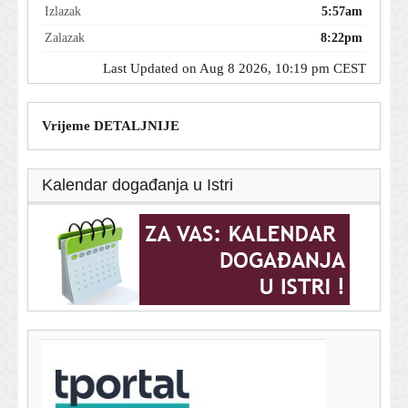
Izlazak
5:57am
Zalazak
8:22pm
Last Updated on Aug 8 2026, 10:19 pm CEST
Vrijeme DETALJNIJE
Kalendar događanja u Istri
T-portal.hr
Trener Hajduka otkrio veliki problem momčadi: 'To nas
je uništilo'