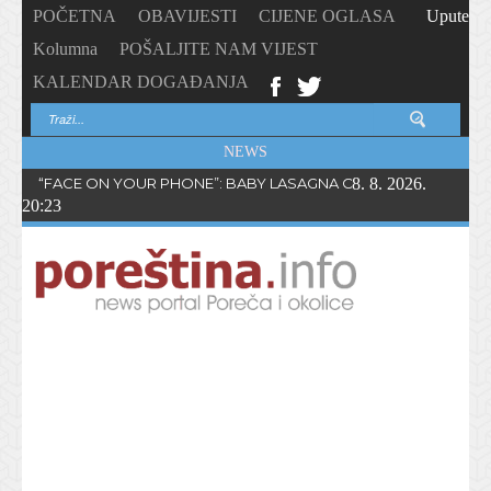
POČETNA
OBAVIJESTI
CIJENE OGLASA
Upute
Kolumna
POŠALJITE NAM VIJEST
KALENDAR DOGAĐANJA
NEWS
“FACE ON YOUR PHONE”: BABY LASAGNA OBJAVIO NOVI SING
8. 8. 2026.
20:23