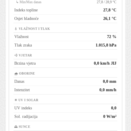
↳ Min/Max danas
27,8 / 28,9 °C
Indeks topline
27,8 °C
Osjet hladnoće
26,1 °C
💧 VLAŽNOST I TLAK
Vlažnost
72 %
Tlak zraka
1.015,8 hPa
💨 VJETAR
Brzina vjetra
0,0 km/h JIJ
🌧 OBORINE
Danas
0,0 mm
Intenzitet
0,0 mm/h
☀ UV I SOLAR
UV indeks
0,0
Sol. radijacija
0 W/m²
🌅 SUNCE