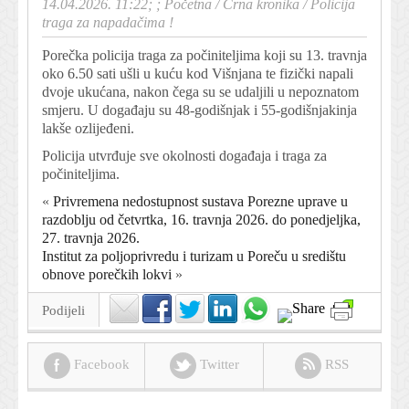
14.04.2026. 11:22; ;
Početna
/
Crna kronika
/
Policija
traga za napadačima !
Porečka policija traga za počiniteljima koji su 13. travnja
oko 6.50 sati ušli u kuću kod Višnjana te fizički napali
dvoje ukućana, nakon čega su se udaljili u nepoznatom
smjeru. U događaju su 48-godišnjak i 55-godišnjakinja
lakše ozlijeđeni.
Policija utvrđuje sve okolnosti događaja i traga za
počiniteljima.
«
Privremena nedostupnost sustava Porezne uprave u
razdoblju od četvrtka, 16. travnja 2026. do ponedjeljka,
27. travnja 2026.
Institut za poljoprivredu i turizam u Poreču u središtu
obnove porečkih lokvi
»
Podijeli
Facebook
Twitter
RSS