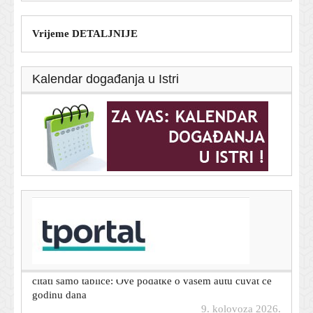
Vrijeme DETALJNIJE
Kalendar događanja u Istri
T-portal.hr
Mourinho o novom igraču: 'Jadničak... Mora
napredovati'
9. kolovoza 2026.
Kad nestanu naplatne kućice u Hrvatskoj, kamere neće
čitati samo tablice: Ove podatke o vašem autu čuvat će
godinu dana
9. kolovoza 2026.
Mučne scene u Sinju: Konji popadali na sliskim