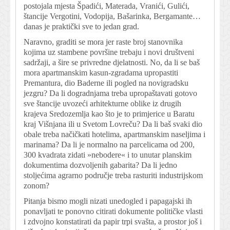
postojala mjesta Špadići, Materada, Vranići, Gulići,
štancije Vergotini, Vodopija, Bašarinka, Bergamante…
danas je praktički sve to jedan grad.
Naravno, graditi se mora jer raste broj stanovnika
kojima uz stambene površine trebaju i novi društveni
sadržaji, a šire se privredne djelatnosti. No, da li se baš
mora apartmanskim kasun-zgradama upropastiti
Premantura, dio Baderne ili pogled na novigradsku
jezgru? Da li dogradnjama treba upropaštavati gotovo
sve štancije uvozeći arhitekturne oblike iz drugih
krajeva Sredozemlja kao što je to primjerice u Baratu
kraj Višnjana ili u Svetom Lovreču? Da li baš svaki dio
obale treba načičkati hotelima, apartmanskim naseljima i
marinama? Da li je normalno na parcelicama od 200,
300 kvadrata zidati »nebodere« i to unutar planskim
dokumentima dozvoljenih gabarita? Da li jedno
stoljećima agrarno područje treba rasturiti industrijskom
zonom?
Pitanja bismo mogli nizati unedogled i papagajski ih
ponavljati te ponovno citirati dokumente političke vlasti
i zdvojno konstatirati da papir trpi svašta, a prostor još i