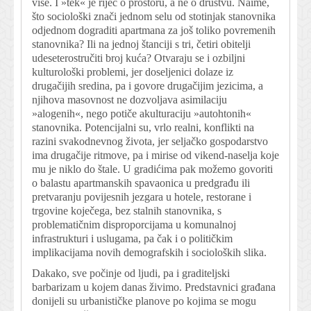
više. I »tek« je riječ o prostoru, a ne o društvu. Naime,
što sociološki znači jednom selu od stotinjak stanovnika
odjednom dograditi apartmana za još toliko povremenih
stanovnika? Ili na jednoj štanciji s tri, četiri obitelji
udeseterostručiti broj kuća? Otvaraju se i ozbiljni
kulturološki problemi, jer doseljenici dolaze iz
drugačijih sredina, pa i govore drugačijim jezicima, a
njihova masovnost ne dozvoljava asimilaciju
»alogenih«, nego potiče akulturaciju »autohtonih«
stanovnika. Potencijalni su, vrlo realni, konflikti na
razini svakodnevnog života, jer seljačko gospodarstvo
ima drugačije ritmove, pa i mirise od vikend-naselja koje
mu je niklo do štale. U gradićima pak možemo govoriti
o balastu apartmanskih spavaonica u predgrađu ili
pretvaranju povijesnih jezgara u hotele, restorane i
trgovine koječega, bez stalnih stanovnika, s
problematičnim disproporcijama u komunalnoj
infrastrukturi i uslugama, pa čak i o političkim
implikacijama novih demografskih i socioloških slika.
Dakako, sve počinje od ljudi, pa i graditeljski
barbarizam u kojem danas živimo. Predstavnici građana
donijeli su urbanističke planove po kojima se mogu