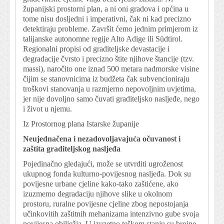
županijski prostorni plan, a ni oni gradova i općina u
tome nisu dosljedni i imperativni, čak ni kad precizno
detektiraju probleme. Završit ćemo jednim primjerom iz
talijanske autonomne regije Alto Adige ili Südtirol.
Regionalni propisi od graditeljske devastacije i
degradacije čvrsto i precizno štite njihove štancije (tzv.
massi), naročito one iznad 500 metara nadmorske visine
čijim se stanovnicima iz budžeta čak subvencioniraju
troškovi stanovanja u razmjerno nepovoljnim uvjetima,
jer nije dovoljno samo čuvati graditeljsko nasljeđe, nego
i život u njemu.
Iz Prostornog plana Istarske županije
Neujednačena i nezadovoljavajuća očuvanost i
zaštita graditeljskog nasljeđa
Pojedinačno gledajući, može se utvrditi ugroženost
ukupnog fonda kulturno-povijesnog nasljeđa. Dok su
povijesne urbane cjeline kako-tako zaštićene, ako
izuzmemo degradaciju njihove slike u okolnom
prostoru, ruralne povijesne cjeline zbog nepostojanja
učinkovitih zaštitnih mehanizama intenzivno gube svoja
povijesna obilježja. U izuzetno teškom stanju su brojne