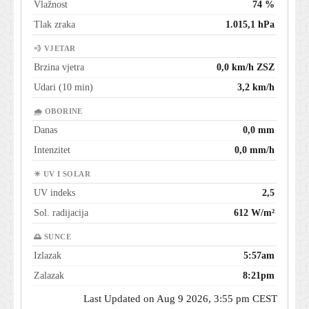
Vlažnost
74 %
Tlak zraka
1.015,1 hPa
💨 VJETAR
Brzina vjetra
0,0 km/h ZSZ
Udari (10 min)
3,2 km/h
🌧 OBORINE
Danas
0,0 mm
Intenzitet
0,0 mm/h
☀ UV I SOLAR
UV indeks
2,5
Sol. radijacija
612 W/m²
🌅 SUNCE
Izlazak
5:57am
Zalazak
8:21pm
Last Updated on Aug 9 2026, 3:55 pm CEST