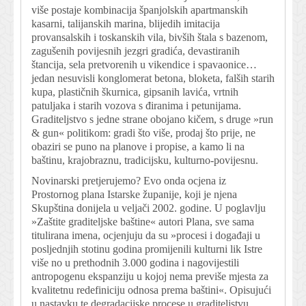
više postaje kombinacija španjolskih apartmanskih
kasarni, talijanskih marina, blijedih imitacija
provansalskih i toskanskih vila, bivših štala s bazenom,
zagušenih povijesnih jezgri gradića, devastiranih
štancija, sela pretvorenih u vikendice i spavaonice…
jedan nesuvisli konglomerat betona, bloketa, falših starih
kupa, plastičnih škurnica, gipsanih lavića, vrtnih
patuljaka i starih vozova s điranima i petunijama.
Graditeljstvo s jedne strane obojano kičem, s druge »run
& gun« politikom: gradi što više, prodaj što prije, ne
obaziri se puno na planove i propise, a kamo li na
baštinu, krajobraznu, tradicijsku, kulturno-povijesnu.
Novinarski pretjerujemo? Evo onda ocjena iz
Prostornog plana Istarske županije, koji je njena
Skupština donijela u veljači 2002. godine. U poglavlju
»Zaštite graditeljske baštine« autori Plana, sve sama
titulirana imena, ocjenjuju da su »procesi i događaji u
posljednjih stotinu godina promijenili kulturni lik Istre
više no u prethodnih 3.000 godina i nagovijestili
antropogenu ekspanziju u kojoj nema previše mjesta za
kvalitetnu redefiniciju odnosa prema baštini«. Opisujući
u nastavku te degradacijske procese u graditeljstvu,