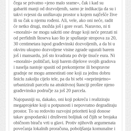
čega se privatno »jeno malo srame«, čak i kad su
gabariti manji od dozvoljenih, samo je indikacija da su i
takvi svjesni da uništavaju prostor u kojem najčešće žive
ili su čak u njemu rođeni. Ali, vele, ako oni neće, radit
će netko drugi, možda još i gore svari. Naravno, ni ti
»moralni« ne mogu sakriti one druge koji neće prezati ni
od perfidnih štoseva kao što je spuštanje stropova za 20,
30 centimetara ispod građevinski dozvoljenih, a da bi u
okviru ukupno dozvoljene visine zgrade ugurali barem
još i mansardu, još sto kvadrata po dvije tisuće eura. Ni
»moralni« političari, koji barem dijelove svojih gradova
i naselja nastoje spasiti od prekomjerne ili bespravne
gradnje ne mogu amnestirati one koji za jednu dobru
šniclu zakolju cijelo tele, pa da bi sebi »neprimjetno«
urbanizirali parcelu na atraktivnoj štanciji prošire njeno
građevinsko područje za još 20 parcela.
Najopasniji su, dakako, oni koji pokreću i realiziraju
megaprojekte koji u potpunosti i nepovratno degradiraju
prostor. To su redovito razvojni prioriteti koji donose
takav gospodarski i društveni boljitak od čijih se brojaka
običnom biraču vrti u glavi. Protiv njihovih argumenata
povećanja lokalnih proračuna, poboljšanja komunalne i