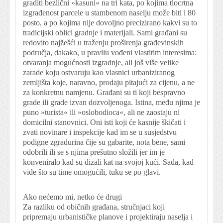
graditi bezlični »kasuni« na tri kata, po kojima tlocrtna
izgrađenost parcele u stambenom naselju može biti i 80
posto, a po kojima nije dovoljno precizirano kakvi su to
tradicijski oblici gradnje i materijali. Sami građani su
redovito najžešći u traženju proširenja građevinskih
područja, dakako, u pravilu vođeni vlastitim interesima:
otvaranja mogućnosti izgradnje, ali još više velike
zarade koju ostvaruju kao vlasnici urbaniziranog
zemljišta koje, naravno, prodaju pitajući za cijenu, a ne
za konkretnu namjenu. Građani su ti koji bespravno
grade ili grade izvan dozvoljenoga. Istina, među njima je
puno »turista« ili »oslobodioca«, ali ne zaostaju ni
domicilni stanovnici. Oni isti koji će kasnije škičati i
zvati novinare i inspekcije kad im se u susjedstvu
podigne zgradurina čije su gabarite, nota bene, sami
odobrili ili se s njima prešutno složili jer im je
konveniralo kad su dizali kat na svojoj kući. Sada, kad
vide što su time omogućili, tuku se po glavi.
Ako nećemo mi, netko će drugi
Za razliku od običnih građana, stručnjaci koji
pripremaju urbanističke planove i projektiraju naselja i