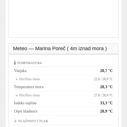
Meteo — Marina Poreč ( 4m iznad mora )
🌡 TEMPERATURA
Vanjska
28,7 °C
↳ Min/Max danas
22,6 / 28,9 °C
Temperatura mora
28,3 °C
↳ Min/Max danas
27,8 / 28,9 °C
Indeks topline
33,3 °C
Osjet hladnoće
28,9 °C
💧 VLAŽNOST I TLAK