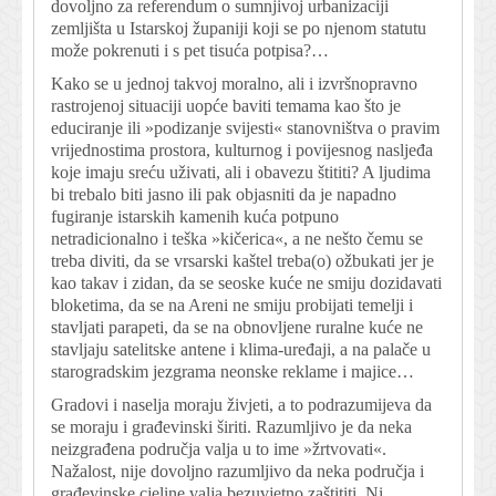
dovoljno za referendum o sumnjivoj urbanizaciji
zemljišta u Istarskoj županiji koji se po njenom statutu
može pokrenuti i s pet tisuća potpisa?…
Kako se u jednoj takvoj moralno, ali i izvršnopravno
rastrojenoj situaciji uopće baviti temama kao što je
educiranje ili »podizanje svijesti« stanovništva o pravim
vrijednostima prostora, kulturnog i povijesnog nasljeđa
koje imaju sreću uživati, ali i obavezu štititi? A ljudima
bi trebalo biti jasno ili pak objasniti da je napadno
fugiranje istarskih kamenih kuća potpuno
netradicionalno i teška »kičerica«, a ne nešto čemu se
treba diviti, da se vrsarski kaštel treba(o) ožbukati jer je
kao takav i zidan, da se seoske kuće ne smiju dozidavati
bloketima, da se na Areni ne smiju probijati temelji i
stavljati parapeti, da se na obnovljene ruralne kuće ne
stavljaju satelitske antene i klima-uređaji, a na palače u
starogradskim jezgrama neonske reklame i majice…
Gradovi i naselja moraju živjeti, a to podrazumijeva da
se moraju i građevinski širiti. Razumljivo je da neka
neizgrađena područja valja u to ime »žrtvovati«.
Nažalost, nije dovoljno razumljivo da neka područja i
građevinske cjeline valja bezuvjetno zaštititi. Ni