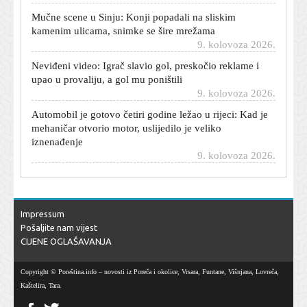
kamenim ulicama, snimke se šire mrežama
9. kolovoza 2026.
Neviđeni video: Igrač slavio gol, preskočio reklame i
upao u provaliju, a gol mu poništili
9. kolovoza 2026.
Automobil je gotovo četiri godine ležao u rijeci: Kad je
mehaničar otvorio motor, uslijedilo je veliko
iznenađenje
9. kolovoza 2026.
Motor je godinama 'jeo sam sebe', a ipak prešao gotovo
500.000 kilometara: Kad ga je mehaničar otvorio, ostao
je šokiran
9. kolovoza 2026.
Impressum
Sjajni Španjolac slavio u Velikoj Britaniji: Loš dan za
Pošaljite nam vijest
Marqueza
CIJENE OGLAŠAVANJA
9. kolovoza 2026.
Legendarna Whitney Houston dobila svoju Barbie lutku:
Copyright © Poreština.info – novosti iz Poreča i okolice, Vrsara, Funtane, Višnjana, Lovreča,
Inspirirana je kultnim spotom iz 80-ih koji svi znamo
Kaštelira, Tara.
9. kolovoza 2026.