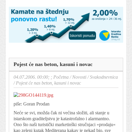
Pojest će nas beton, kasuni i novac
04.07.2006. 00:00; ;
Početna
/
Novosti
/
Svakodnevnica
/
Pojest će nas beton, kasuni i novac
piše: Goran Prodan
Neće se svi, možda čak ni većina složiti, ali stanje u
istarskom graditeljstvu je katastrofalno i alarmantno.
Ono što naši turistički marketinški stručnjaci »prodaju«
kao zeleni kutak Mediterana kakav je nekad bio, sve