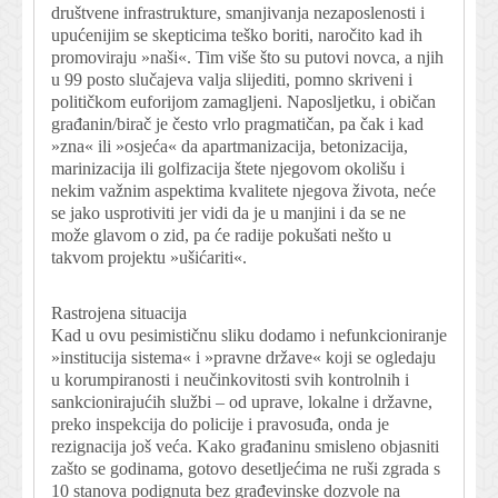
društvene infrastrukture, smanjivanja nezaposlenosti i
upućenijim se skepticima teško boriti, naročito kad ih
promoviraju »naši«. Tim više što su putovi novca, a njih
u 99 posto slučajeva valja slijediti, pomno skriveni i
političkom euforijom zamagljeni. Naposljetku, i običan
građanin/birač je često vrlo pragmatičan, pa čak i kad
»zna« ili »osjeća« da apartmanizacija, betonizacija,
marinizacija ili golfizacija štete njegovom okolišu i
nekim važnim aspektima kvalitete njegova života, neće
se jako usprotiviti jer vidi da je u manjini i da se ne
može glavom o zid, pa će radije pokušati nešto u
takvom projektu »ušićariti«.
Rastrojena situacija
Kad u ovu pesimističnu sliku dodamo i nefunkcioniranje
»institucija sistema« i »pravne države« koji se ogledaju
u korumpiranosti i neučinkovitosti svih kontrolnih i
sankcionirajućih službi – od uprave, lokalne i državne,
preko inspekcija do policije i pravosuđa, onda je
rezignacija još veća. Kako građaninu smisleno objasniti
zašto se godinama, gotovo desetljećima ne ruši zgrada s
10 stanova podignuta bez građevinske dozvole na