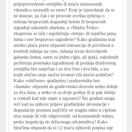
poljoprivrednom zemljištu ili tisuću raznoraznih
vikendica razasutih uz more? Koje je opravdanje da se
ne donose, pa čak i ne provode izvršna rješenja o
rušenju bespravnih dogradnji hotela ili bespravnih
izgradnji sakralnih objekata, a »Marku Šviku«
ekspresno se ruši i najobičnija »tetoja« ili septička jama,
istina i one bespravno sagrađene? Kako građaninu koji
uredno plaća porez objasniti toleranciju ili površnost u
kontroli zidanja na crno, zidanja izvan dozvoljenih
gabarita (istina, samo za jednu ciglu, ali ipak), zakulisnih
proširenja postotaka izgrađenosti ili prodaja društvenog
zemljišta bez natječaja i za dva črna i dva bila, a iza
kojih obično stoje moćni lovatori i/ili moćni političari?
Kako »običnom« građaninu i poduzetniku bez
»šantula« objasniti da građevinsku dozvolu netko dobije
za dva dana, a netko ni za dvije godine ili je pak dobije
u centrali kad nije uspio u ispostavi? Što građani mogu
reći kad na njihove prijave graditeljske devastacije i
degradacije prostora najčešće ne reagira nitko u cijelom
nizu manje ili više odgovornih: od komunalnih redara,
preko inspekcija do državnoga odvjetništva? Kako
biračima objasniti da ni 12 tisuća njihovih potpisa nije