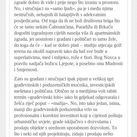
zgrade dobro ih vide i prije nego što izrastu u prostoru.
No, i stručnjaci su »samo ljudi«, pa je i među njima
nestručnih, nehajnih ili halapljivih s adekvatnim
posljedicama. Od toga da ih ne boli društvena briga što
će se tamo nekim Čabrunićima, Paradižu ili Brkaču
dogoditi izgradnjom cijelih naselja vila ili apartmanskih
zgrada, jer uostalom i građani i političari to tamo žele,
do toga da će – kad se dobro plati – studiju utjecaja golf
terena na okoliš napraviti tako da baš sve bude u
superlativima, med i mlijeko, rože e fiori. Bog Novca u
pravilu nadjača božicu Ljepote, a posebno onu Mudrosti
i Smjernosti.
Zato su građani i stručnjaci ipak pijuni u velikoj igri
građevinskih i poduzetničkih moćnika, investicijskih
mešetara i političara. Obično se u medijima voli rabiti
termin »građevinski lobi« iako bi gdjekad odgovarala i
žešća riječ poput – »mafija«. No, isto tako jedan, istina,
manji dio građevinskih poduzetnika vrlo su
profesionalni i korektni investitori koji u cijelosti poštuju
urbanističke uvjete, grade isključivo s dozvolama i
prodaju objekte s urednom uporabnom dozvolom. To
što i neki od njih projektiraju, zidaju i prodaju nešto