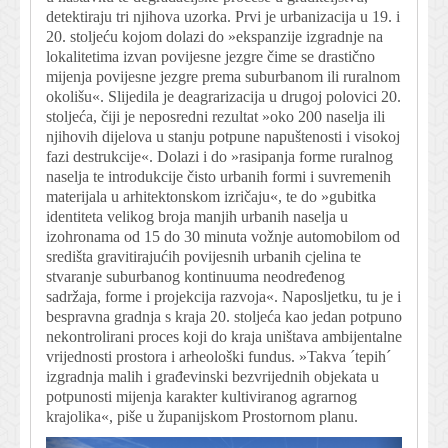
detektiraju tri njihova uzorka. Prvi je urbanizacija u 19. i
20. stoljeću kojom dolazi do »ekspanzije izgradnje na
lokalitetima izvan povijesne jezgre čime se drastično
mijenja povijesne jezgre prema suburbanom ili ruralnom
okolišu«. Slijedila je deagrarizacija u drugoj polovici 20.
stoljeća, čiji je neposredni rezultat »oko 200 naselja ili
njihovih dijelova u stanju potpune napuštenosti i visokoj
fazi destrukcije«. Dolazi i do »rasipanja forme ruralnog
naselja te introdukcije čisto urbanih formi i suvremenih
materijala u arhitektonskom izričaju«, te do »gubitka
identiteta velikog broja manjih urbanih naselja u
izohronama od 15 do 30 minuta vožnje automobilom od
središta gravitirajućih povijesnih urbanih cjelina te
stvaranje suburbanog kontinuuma neodređenog
sadržaja, forme i projekcija razvoja«. Naposljetku, tu je i
bespravna gradnja s kraja 20. stoljeća kao jedan potpuno
nekontrolirani proces koji do kraja uništava ambijentalne
vrijednosti prostora i arheološki fundus. »Takva ´tepih´
izgradnja malih i građevinski bezvrijednih objekata u
potpunosti mijenja karakter kultiviranog agrarnog
krajolika«, piše u županijskom Prostornom planu.