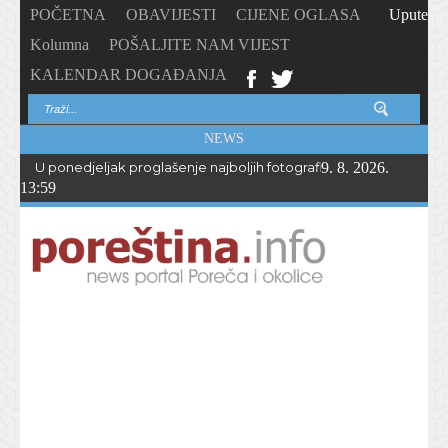
POČETNA
OBAVIJESTI
CIJENE OGLASA
Upute
Kolumna
POŠALJITE NAM VIJEST
KALENDAR DOGAĐANJA
NEWS
U ponedjeljak proglašenje najboljih fotografija – PhotoCity2026 
9. 8. 2026.
13:59