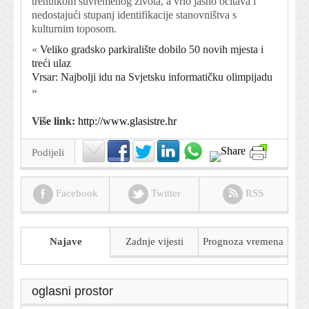
trenutkom suvremenog života, a vrlo jasno očitava i
nedostajući stupanj identifikacije stanovništva s
kulturnim toposom.
«
Veliko gradsko parkiralište dobilo 50 novih mjesta i
treći ulaz
Vrsar: Najbolji idu na Svjetsku informatičku olimpijadu
»
Više link:
http://www.glasistre.hr
Podijeli
Facebook
Twitter
RSS
Najave
Zadnje vijesti
Prognoza
vremena
oglasni prostor