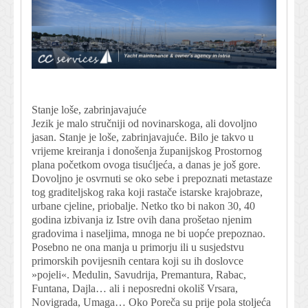
Stanje loše, zabrinjavajuće
Jezik je malo stručniji od novinarskoga, ali dovoljno
jasan. Stanje je loše, zabrinjavajuće. Bilo je takvo u
vrijeme kreiranja i donošenja županijskog Prostornog
plana početkom ovoga tisućljeća, a danas je još gore.
Dovoljno je osvrnuti se oko sebe i prepoznati metastaze
tog graditeljskog raka koji rastače istarske krajobraze,
urbane cjeline, priobalje. Netko tko bi nakon 30, 40
godina izbivanja iz Istre ovih dana prošetao njenim
gradovima i naseljima, mnoga ne bi uopće prepoznao.
Posebno ne ona manja u primorju ili u susjedstvu
primorskih povijesnih centara koji su ih doslovce
»pojeli«. Medulin, Savudrija, Premantura, Rabac,
Funtana, Dajla… ali i neposredni okoliš Vrsara,
Novigrada, Umaga… Oko Poreča su prije pola stoljeća