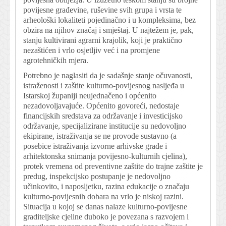
povijesne građevine, ruševine svih grupa i vrsta te
arheološki lokaliteti pojedinačno i u kompleksima, bez
obzira na njihov značaj i smještaj. U najtežem je, pak,
stanju kultivirani agrarni krajolik, koji je praktično
nezaštićen i vrlo osjetljiv već i na promjene
agrotehničkih mjera.
Potrebno je naglasiti da je sadašnje stanje očuvanosti,
istraženosti i zaštite kulturno-povijesnog nasljeđa u
Istarskoj županiji neujednačeno i općenito
nezadovoljavajuće. Općenito govoreći, nedostaje
financijskih sredstava za održavanje i investicijsko
održavanje, specijalizirane institucije su nedovoljno
ekipirane, istraživanja se ne provode sustavno (a
posebice istraživanja izvorne arhivske građe i
arhitektonska snimanja povijesno-kulturnih cjelina),
protek vremena od preventivne zaštite do trajne zaštite je
predug, inspekcijsko postupanje je nedovoljno
učinkovito, i naposljetku, razina edukacije o značaju
kulturno-povijesnih dobara na vrlo je niskoj razini.
Situacija u kojoj se danas nalaze kulturno-povijesne
graditeljske cjeline duboko je povezana s razvojem i