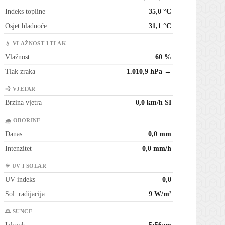
Indeks topline
35,0 °C
Osjet hladnoće
31,1 °C
💧 VLAŽNOST I TLAK
Vlažnost
60 %
Tlak zraka
1.010,9 hPa →
💨 VJETAR
Brzina vjetra
0,0 km/h SI
🌧 OBORINE
Danas
0,0 mm
Intenzitet
0,0 mm/h
☀ UV I SOLAR
UV indeks
0,0
Sol. radijacija
9 W/m²
🌅 SUNCE