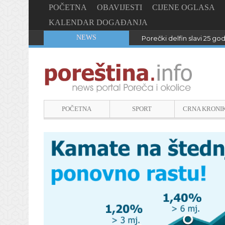
POČETNA
OBAVIJESTI
CIJENE OGLASA
KALENDAR DOGAĐANJA
NEWS
Porečki delfin slavi 25 go
POČETNA
SPORT
CRNA KRONI