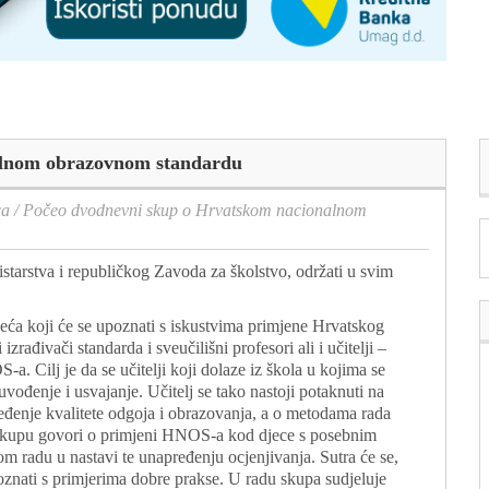
alnom obrazovnom standardu
ca
/
Počeo dvodnevni skup o Hrvatskom nacionalnom
starstva i republičkog Zavoda za školstvo, održati u svim
jeća koji će se upoznati s iskustvima primjene Hrvatskog
ađivači standarda i sveučilišni profesori ali i učitelji –
a. Cilj je da se učitelji koji dolaze iz škola u kojima se
đenje i usvajanje. Učitelj se tako nastoji potaknuti na
ređenje kvalitete odgoja i obrazovanja, a o metodama rada
 skupu govori o primjeni HNOS-a kod djece s posebnim
m radu u nastavi te unapređenju ocjenjivanja. Sutra će se,
upoznati s primjerima dobre prakse. U radu skupa sudjeluje