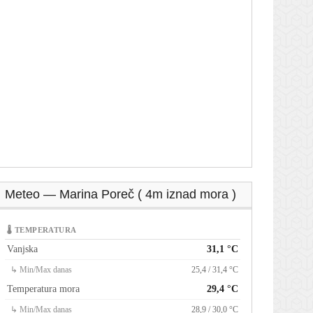
Meteo — Marina Poreč ( 4m iznad mora )
🌡 TEMPERATURA
Vanjska
31,1 °C
↳ Min/Max danas
25,4 / 31,4 °C
Temperatura mora
29,4 °C
↳ Min/Max danas
28,9 / 30,0 °C