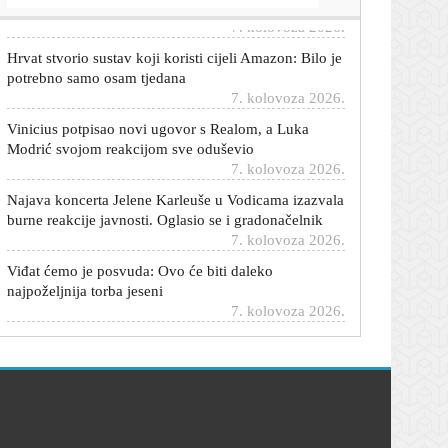
Hrvat stvorio sustav koji koristi cijeli Amazon: Bilo je
potrebno samo osam tjedana
7. kolovoza 2026.
Vinicius potpisao novi ugovor s Realom, a Luka
Modrić svojom reakcijom sve oduševio
7. kolovoza 2026.
Najava koncerta Jelene Karleuše u Vodicama izazvala
burne reakcije javnosti. Oglasio se i gradonačelnik
7. kolovoza 2026.
Viđat ćemo je posvuda: Ovo će biti daleko
najpoželjnija torba jeseni
7. kolovoza 2026.
Igor Bišćan nam potvrdio: Prihvatio sam ponudu!
7. kolovoza 2026.
Zelenski stigao u posjet Srbiji
7. kolovoza 2026.
Srpski mediji pišu: Glumac Sergej Trifunović i
supruga privedeni nakon incidenta u trgovini