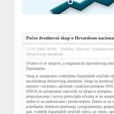
Počeo dvodnevni skup o Hrvatskom nacion
17.01.2006. 00:00; ;
Početna
/
Novosti
/
Svakodnevni
obrazovnom standardu
Ovakvi će se skupovi, u organizaciji mjerodavnog mini
županijama.
Skup je namijenjen voditeljima županijskih stručnih vi
nacionalnog obrazovnog standarda. Stoga su predavači izr
mentori i savjetnici, upoznati s praksom primjene HNOS-
HNOS ne primjenjuje osposobe za njegovu primjenu, uvo
prepoznavanje i razvoj potencijala učenika te na unap
slušat će na radionicama i predavanjima. Danas se na
potrebama, timskom planiranju i programiranju, grupno
pak, voditelji županijskih stručnih vijeća, uz ostalo, 