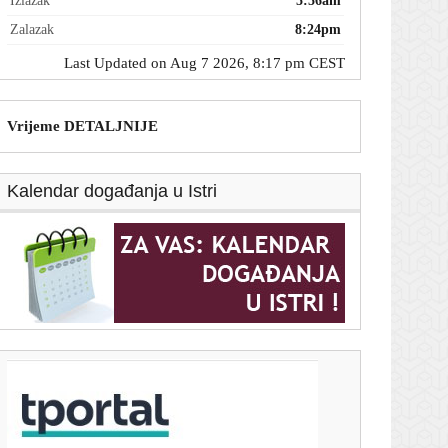
Izlazak
5:56am
Zalazak
8:24pm
Last Updated on Aug 7 2026, 8:17 pm CEST
Vrijeme DETALJNIJE
Kalendar događanja u Istri
T-portal.hr
Kolone i zabrane na hrvatskim autocestama: U Sisku
prekinut promet
7. kolovoza 2026.