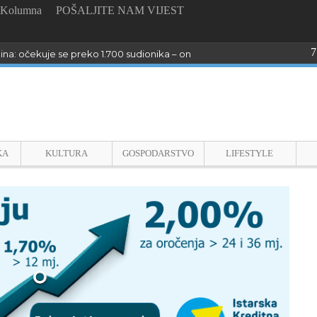
Kolumna
POŠALJITE NAM VIJEST
7
dina: očekuje se preko 1.700 sudionika – online prijave do 26. kolovoza
KA
KULTURA
GOSPODARSTVO
LIFESTYLE